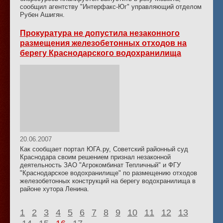
сообщил агентству "Интерфакс-Юг" управляющий отделом
Рубен Ашигян.
Прокуратура не допустила незаконного
размещения железобетонных отходов на
берегу Краснодарского водохранилища
20.06.2007
Как сообщает портал ЮГА.ру, Советский районный суд
Краснодара своим решением признал незаконной
деятельность ЗАО "Агрокомбинат Тепличный" и ФГУ
"Краснодарское водохранилище" по размещению отходов
железобетонных конструкций на берегу водохранилища в
районе хутора Ленина.
1
2
3
4
5
6
7
8
9
10
11
12
13