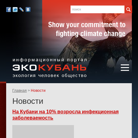
Экология,
человек,
Поиск
Мы
общество
в
Facebook
Twitter
LiveJournal
Вконтакте
социальных
сетях:
Информационный портал
Родительские
Главная
Новости
«ЭКО-КУБАНЬ»
страницы:
Новости
На Кубани на 10% возросла инфекционная
заболеваемость