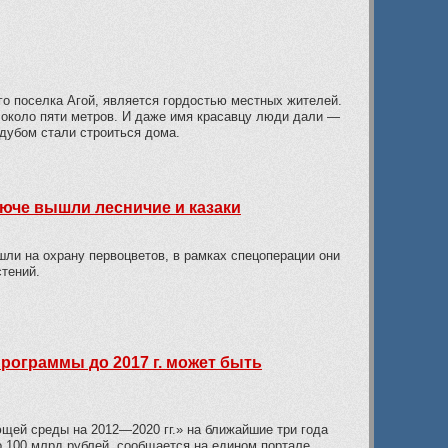
го поселка Агой, является гордостью местных жителей.
 около пяти метров. И даже имя красавцу люди дали —
 дубом стали строиться дома.
люче вышли лесничие и казаки
ли на охрану первоцветов, в рамках спецоперации они
тений.
рограммы до 2017 г. может быть
ей среды на 2012—2020 гг.» на ближайшие три года
о 100 млрд рублей, сообщается на едином портале