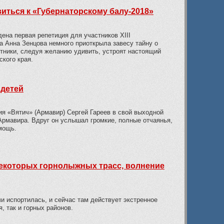
иться к «Губернаторскому балу-2018»
ена первая репетиция для участников XIII
а Анна Зенцова немного приоткрыла завесу тайну о
тники, следуя желанию удивить, устроят настоящий
кого края.
 детей
я «Вятич» (Армавир) Сергей Гареев в свой выходной
 Армавира. Вдруг он услышал громкие, полные отчаянья,
мощь.
 некоторых горнолыжных трасс, волнение
чи испортилась, и сейчас там действует экстренное
, так и горных районов.