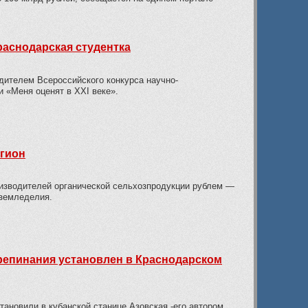
аснодарская студентка
дителем Всероссийского конкурса научно-
 «Меня оценят в ХХI веке».
егион
изводителей органической сельхозпродукции рублем —
оземледелия.
репинания установлен в Краснодарском
тановили в кубанской станице Азовская -его автором