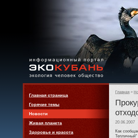
Экология,
человек,
общество
Информационный портал
Страницы:
«ЭКО-КУБАНЬ»
Родительск
Главная
Но
Навигация
Главная страница
страницы:
Проку
Горячие темы
отход
Новости
20.06.2007
Живая планета
Как сообща
Здоровье и красота
Тепличный"