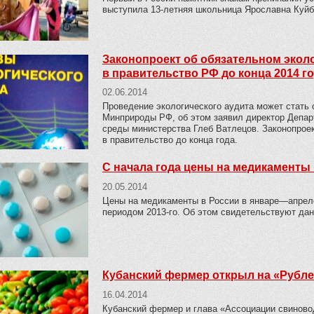
выступила 13-летняя школьница Ярославна Куй
Законопроект об обязательном экол
в правительство РФ до конца 2014 г
02.06.2014
Проведение экологического аудита может стать
Минприроды РФ, об этом заявил директор Депар
среды министерства Глеб Ватлецов. Законопроек
в правительство до конца года.
С начала года цены на медикаменты
20.05.2014
Цены на медикаменты в России в январе—апреле
периодом 2013-го. Об этом свидетельствуют дан
Кубанский фермер открыл на «Рубле
16.04.2014
Кубанский фермер и глава «Ассоциации свиново