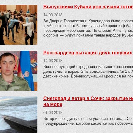
Выпускники Кубани уже начали готов
14.03.2018
Во Дворце Творчества г. Краснодара была провед
«Губернаторского бала». Главный хореограф бал
проводимом мероприятии. По словам Анны, учас
сюрприз — будут показаны танцы народов Кубанс
Росгвардеец вытащил двух тонущих
14.03.2018
Военнослужащий отряда специального назначени
день гулял в парке, близ водохранилища № 1 г.
детские крике. Военнослужащий бросился на по
Снегопад и ветер в Сочи: закрытие
на море
01.03.2018
Ветер и снег диктуют свои условия, погода в Со
предупреждение, которое касается как побережья