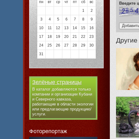
пн
вт
ср
чт
пт
сб
вс
Введите
1
2
3
4
5
6
7
8
9
10
11
12
13
14
15
16
17
18
19
20
21
22
23
Другие
24
25
26
27
28
29
30
31
Зелёные страницы
В каталог добавляются только
компании и организации Кубани
и Северного кавказа,
работающие в области экологии
или предлагающие продукцию/
услуги.
Фоторепортаж