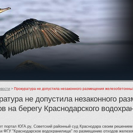
ие
вости
Прокуратура не допустила незаконного размещения железобетонных
ратура не допустила незаконного ра
ов на берегу Краснодарского водохр
ет портал ЮГА.ру, Советский районный суд Краснодара своим решением
 и ФГУ "Краснодарское водохранилище" по размещению отходов железоб