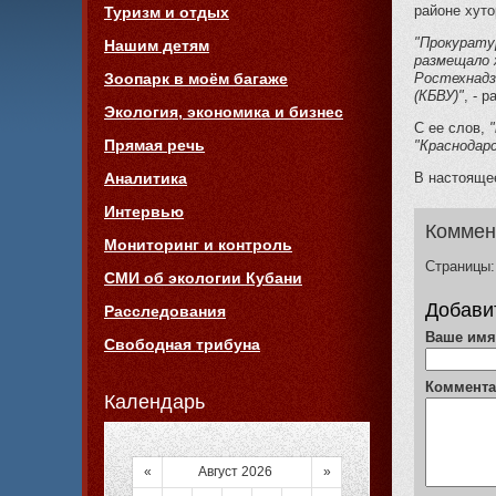
районе хуто
Туризм и отдых
"Прокурату
Нашим детям
размещало 
Ростехнадз
Зоопарк в моём багаже
(КБВУ)"
, - 
Экология, экономика и бизнес
С ее слов,
Прямая речь
"Краснодарс
В настояще
Аналитика
Интервью
Коммен
Мониторинг и контроль
Страницы:
СМИ об экологии Кубани
Добави
Расследования
Ваше им
Свободная трибуна
Коммент
Календарь
«
Август 2026
»