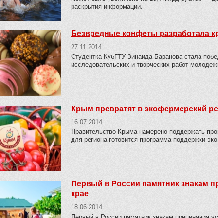
раскрытия информации.
Безвредные конфеты разработала кр
27.11.2014
Студентка КубГТУ Зинаида Баранова стала побе
исследовательских и творческих работ молодежи
Крым превратят в экофермерский р
16.07.2014
Правительство Крыма намерено поддержать про
для региона готовится программа поддержки эк
Первый в России памятник знакам п
крае
18.06.2014
Первый в России памятник знакам препинания ус