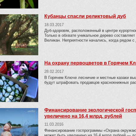
Кубанцы спасли реликтовый дуб
18.03.2017
Дуб-здоровяк, расположенный в центре курортно
Только в обхвате уникальное дерево составляет
Великан. Неприятности начались, когда рядом с
На охрану первоцветов в Горячем К
28.02.2017
В Горячем Ключе лесничие и местные казаки выш
будут штрафовать продавцов краснокнижных рас
Финансирование экологической госп
увеличено на 16,4 млрд. рублей
11.03.2016
Финансирование госпрограммы «Охрана окружающ
может быть увеличено на 16,4 млрд рублей — д