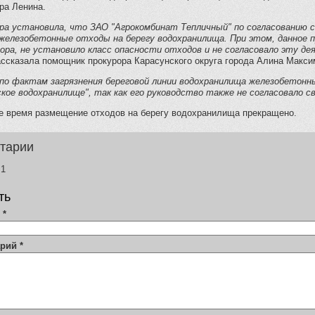
ра Ленина.
ра установила, что ЗАО "Агрокомбинат Тепличный" по согласованию с
железобетонные отходы на берегу водохранилища. При этом, данное 
ора, не установило класс опасности отходов и не согласовало эту д
рассказала помощник прокурора Карасунского округа города Алина Макси
"по фактам загрязнения береговой линии водохранилища железобетон
кое водохранилище", так как его руководство также не согласовало с
е время размещение отходов на берегу водохранилища прекращено.
тарии
1
ть
я
*
арий
*