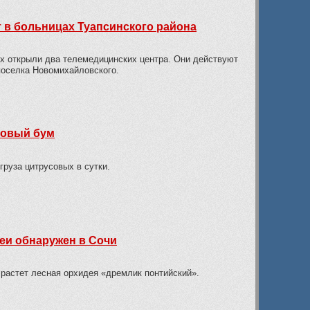
 в больницах Туапсинского района
х открыли два телемедицинских центра. Они действуют
поселка Новомихайловского.
новый бум
руза цитрусовых в сутки.
еи обнаружен в Сочи
 растет лесная орхидея «дремлик понтийский».