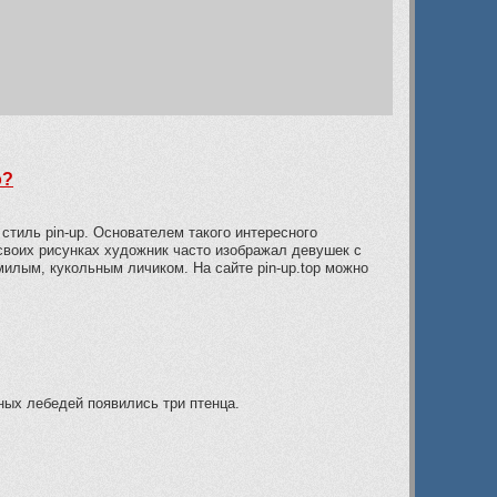
о?
стиль pin-up. Основателем такого интересного
своих рисунках художник часто изображал девушек с
лым, кукольным личиком. На сайте pin-up.top можно
ных лебедей появились три птенца.