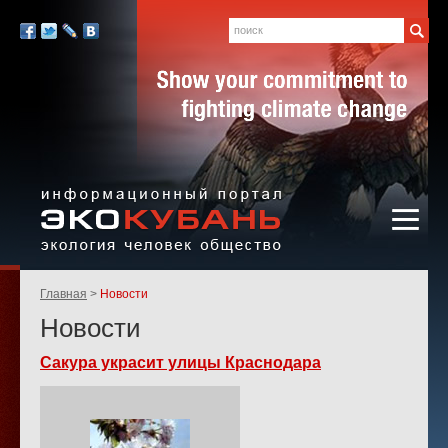
Экология,
человек,
Поиск
Мы
общество
в
Facebook
Twitter
LiveJournal
Вконтакте
социальных
сетях:
Информационный портал
Родительские
Главная
Новости
«ЭКО-КУБАНЬ»
страницы:
Новости
Сакура украсит улицы Краснодара