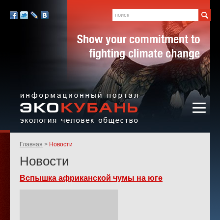
Экология,
человек,
Поиск
Мы
общество
в
Facebook
Twitter
LiveJournal
Вконтакте
социальных
сетях:
Информационный портал
Родительские
Главная
Новости
«ЭКО-КУБАНЬ»
страницы:
Новости
Вспышка африканской чумы на юге