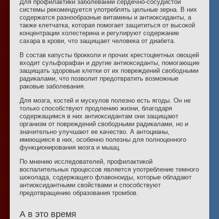
Для профилактики заболеваний сердечно-сосудистой
системы рекомендуется употреблять цельные зерна. В них
содержатся разнообразные витамины и антиоксиданты, а
также клетчатка, которая помогает защититься от высокой
концентрации холестерина и регулируют содержание
сахара в крови, что защищает человека от диабета.
В состав капусты брокколи и прочих крестоцветных овощей
входит сульфорафан и другие антиоксиданты, помогающие
защищать здоровые клетки от их повреждений свободными
радикалами, что позволит предотвратить возможные
раковые заболевания.
Для мозга, костей и мускулов полезно есть ягоды. Он не
только способствуют продлению жизни, благодаря
содержащимся в них антиоксидантам они защищают
организм от повреждений свободными радикалами, но и
значительно улучшают ее качество. А антоцианы,
имеющиеся в них, особенно полезны для полноценного
функционирования мозга и мышц.
По мнению исследователей, профилактикой
воспалительных процессов является употребление темного
шоколада, содержащего флавоноиды, которые обладают
антиоксидантными свойствами и способствуют
предотвращению образования тромбов.
А в это время