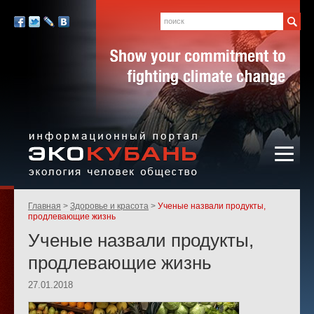
Экология,
человек,
Поиск
Мы
общество
в
Facebook
Twitter
LiveJournal
Вконтакте
социальных
сетях:
Информационный портал
Родительские
Главная
Здоровье и красота
Ученые назвали продукты,
«ЭКО-КУБАНЬ»
страницы:
продлевающие жизнь
Ученые назвали продукты,
продлевающие жизнь
27.01.2018