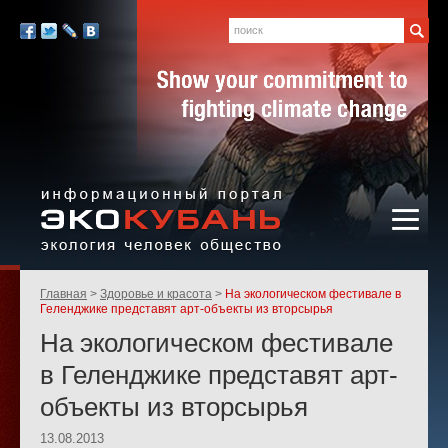
Экология,
человек,
Поиск
Мы
общество
в
Facebook
Twitter
LiveJournal
Вконтакте
социальных
сетях:
Информационный портал
Родительские
Главная
Здоровье и красота
На экологическом фестивале в
«ЭКО-КУБАНЬ»
страницы:
Геленджике представят арт-объекты из вторсырья
На экологическом фестивале
в Геленджике представят арт-
объекты из вторсырья
13.08.2013