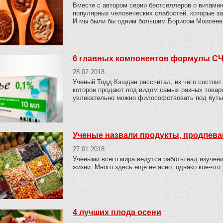
Вместе с автором серии бестселлеров о витами
популярных человеческих слабостей, которые за
И мы были бы одним большим Борисом Моисеевым
6 главных компонентов формулы С
28.02.2018
Ученый Тодд Кэшдан рассчитал, из чего состоит
которое продают под видом самых разных товаров
увлекательно можно философствовать под бутыл
Ученые назвали продукты, продлев
27.01.2018
Учеными всего мира ведутся работы над изучен
жизни. Много здесь еще не ясно, однако кое-что
4 лучших плода осени