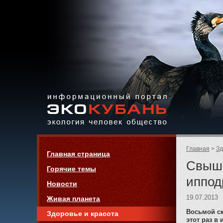
Экология,
человек,
общество
Информационный портал
Страницы:
«ЭКО-КУБАНЬ»
Родительск
Главная
Зд
Навигация
Главная страница
страницы:
Свыше
Горячие темы
иппод
Новости
19.07.2013
Живая планета
Восьмой ск
Здоровье и красота
этот раз в