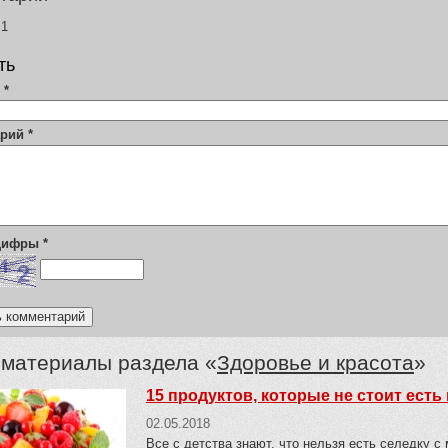
1
ть
я
*
арий
*
 цифры
*
 материалы раздела «
Здоровье и красота
»
15 продуктов, которые не стоит есть
02.05.2018
Все с детства знают, что нельзя есть селедку с