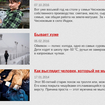
07.10.2016
Вот уже восьмой год на столе у семьи Чесноков
собственного производства: сметана, масло, сыр,
семью, как общая работа на земле-матушке. За 
Чесноковым в село Индюк.
Бывает хуже
05.02.2016
Оймякон — полюс холода, одно из самых суровы
Дети ходят в школу при -50 °C, ручьи не замерз
в капроновых чулках.
Как выглядит человек, который не м
17.01.2014
Этот 80-летний старик похож на тролля или, мож
Его кожа покрыта чешуйками отслаивающейся гряз
версту. Причина проста — этот мужчина не мылс