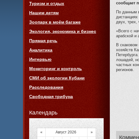
сообщает п
Туризм и отдых
По данным 
Нашим детям
дистанциях 
двух, трех,
Зоопарк в моём багаже
«Всего с на
Экология, экономика и бизнес
арабской и 
Прямая речь
В скаковом
хозяйств Ка
Аналитика
Петербурга.
Интервью
лошадей, н
частных кон
Мониторинг и контроль
регионов.
СМИ об экологии Кубани
Расследования
Свободная трибуна
Календарь
«
Август 2026
»
Коммен