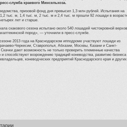
ресс-служба краевого Минсельхоза.
ведомства, призовой фонд дня превысил 1,3 млн рублей. Испытания на
1,2 тыс. м, 1,4 тыс. м, 2 тыс. м и 2,4 тыс. м прошли 92 лошади в возраст
 четырех лет и старше.
чала скакового сезона испытано около 540 лошадей чистокровной верхо
ахалтекинской пород», — уточнили в пресс-службе.
 сезоне 2013 года на Краснодарском ипподроме участвуют лошади из
рачаево-Черкесии, Ставрополья, Абхазии, Москвы, Казани и Санкт-
 Скачки дают возможность не только проверить племенные качества
о и способствуют возрождению традиций коневодства, развитию бизнеса
евладельцев, коневодческих предприятий Краснодарского края и других
тарии