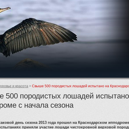
ие
оровье и красота
Свыше 500 породистых лошадей испытано на Краснодарс
 500 породистых лошадей испытано
роме с начала сезона
аковой день сезона 2013 года прошел на Краснодарском ипподроме
 испытаниях приняли участие лошади чистокровной верховой пород