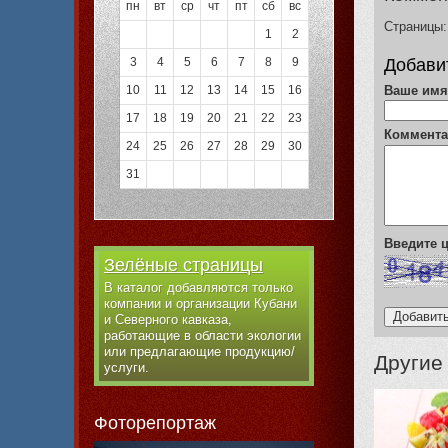
пн
вт
ср
чт
пт
сб
вс
Страницы:
1
2
3
4
5
6
7
8
9
Добави
Ваше им
10
11
12
13
14
15
16
17
18
19
20
21
22
23
Коммент
24
25
26
27
28
29
30
31
Введите
Зелёные страницы
В каталог добавляются только
компании и организации Кубани
и Северного кавказа,
работающие в области экологии
или предлагающие продукцию/
Другие
услуги.
Фоторепортаж