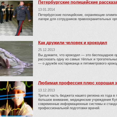
Петербургские полицейские рассказа
13.01.2014
Петербургские полицейские, охраняющие олимпий
лагере для сотрудников правоохранительных орг
Как дружили человек и крокодил
25.12.2013
Вы думаете, что крокодил — это беспощадное о
рассказать одну из самых тёплых и трогательны
— о дружбе костариканца и пятиметрового кроко
Любимая профессия плюс хорошая з
13.12.2013
Третья часть бюджета нашего региона из года в 
большое внимание, медицинские учреждения Ку
современные информационные системы и станда
профессиональной подготовки врачей.