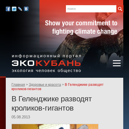
Экология,
человек,
Поиск
Мы
общество
в
Facebook
Twitter
LiveJournal
Вконтакте
социальных
сетях:
Информационный портал
Родительские
Главная
Здоровье и красота
В Геленджике разводят
«ЭКО-КУБАНЬ»
страницы:
кроликов-гигантов
В Геленджике разводят
кроликов-гигантов
05.08.2013