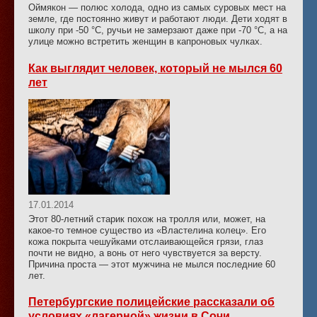
Оймякон — полюс холода, одно из самых суровых мест на
земле, где постоянно живут и работают люди. Дети ходят в
школу при -50 °C, ручьи не замерзают даже при -70 °C, а на
улице можно встретить женщин в капроновых чулках.
Как выглядит человек, который не мылся 60
лет
17.01.2014
Этот 80-летний старик похож на тролля или, может, на
какое-то темное существо из «Властелина колец». Его
кожа покрыта чешуйками отслаивающейся грязи, глаз
почти не видно, а вонь от него чувствуется за версту.
Причина проста — этот мужчина не мылся последние 60
лет.
Петербургские полицейские рассказали об
условиях «лагерной» жизни в Сочи