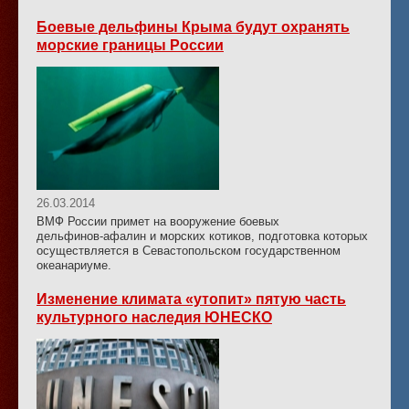
Боевые дельфины Крыма будут охранять
морские границы России
26.03.2014
ВМФ России примет на вооружение боевых
дельфинов-афалин
и морских котиков, подготовка которых
осуществляется в Севастопольском государственном
океанариуме.
Изменение климата «утопит» пятую часть
культурного наследия ЮНЕСКО