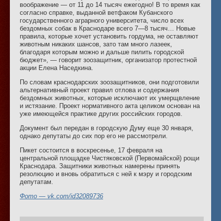
воображение — от 11 до 14 тысяч ежегодно! В то время как
согласно справке, выданной ветфаком Кубанского
государственного аграрного университета, число всех
бездомных собак в Краснодаре всего 7—8 тысяч… Новые
правила, которые хочет установить гордума, не оставляют
животным никаких шансов, зато там много лазеек,
благодаря которым можно и дальше пилить городской
бюджет», — говорит зоозащитник, организатор протестной
акции Елена Наседкина.
По словам краснодарских зоозащитников, они подготовили
альтернативный проект правил отлова и содержания
бездомных животных, которые исключают их умерщвление
и истязание. Проект нормативного акта целиком основан на
уже имеющейся практике других российских городов.
Документ был передан в городскую Думу еще 30 января,
однако депутаты до сих пор его не рассмотрели.
Пикет состоится в воскресенье, 17 февраля на
центральной площадке Чистяковской (Первомайской) рощи
Краснодара. Защитники животных намерены принять
резолюцию и вновь обратиться с ней к мэру и городским
депутатам.
Фото — vk.com/id32089736