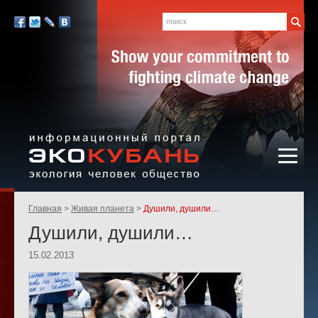
Экология,
человек,
Поиск
Мы
общество
в
Facebook
Twitter
LiveJournal
Вконтакте
социальных
сетях:
Информационный портал
Родительские
Главная
Живая планета
Душили, душили…
«ЭКО-КУБАНЬ»
страницы:
Душили, душили…
15.02.2013