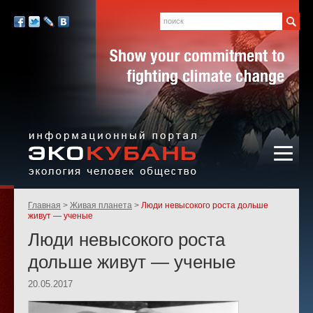
Экология,
человек,
Поиск
Мы
общество
в
Facebook
Twitter
LiveJournal
Вконтакте
социальных
сетях:
Информационный портал
Родительские
Главная
Живая планета
Люди невысокого роста дольше
«ЭКО-КУБАНЬ»
страницы:
живут — ученые
Люди невысокого роста
дольше живут — ученые
20.05.2017