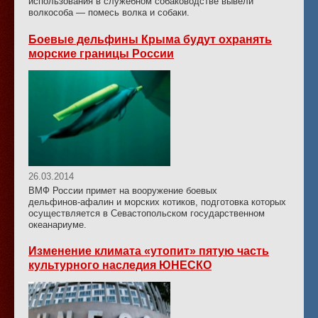
использования в служебном собаководстве вывели
волкособа — помесь волка и собаки.
Боевые дельфины Крыма будут охранять
морские границы России
26.03.2014
ВМФ России примет на вооружение боевых
дельфинов-афалин
и морских котиков, подготовка которых
осуществляется в Севастопольском государственном
океанариуме.
Изменение климата «утопит» пятую часть
культурного наследия ЮНЕСКО