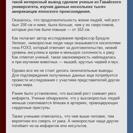
такой интересный вывод сделали ученые из Гавайского
университета, изучив данные нескольких тысяч
американцев японского происхождения.
Оказалось, что продолжительность жизни людей, чей рост
был 158 см и ниже, была больше, чем у их сверстников,
которые ростом были повыше — от 163 см.
Как полагает автор исследования профессор Брэдли
Уилкокс, низкорослые люди чаще оказываются носителями
гена FOX3, который отвечает за долгожительство, низкий
уровень инсулина в крови и меньшую склонность к раку.
Как отметил ученый, такая закономерность наблюдалась
и при изучении животных — мышей, круглых червей и мух.
Однако все же не стоит делать окончательные выводы.
Для подтверждения полученных данных еще потребуется
провести исследования с участием представителей других
стран мира.
Ранее было установлено, что высокий рост снижает риск
инфаркта. Ученые обнаружили, что у высокорослых людей
меньше скапливается бляшек в артериях, провоцирующих
сердечные приступы.
Также учеными отмечалось, что чем выше человек, тем
вероятнее его смерть от рака. А низкорослые чаще других
погибают из-за инфарктов или инсультов.