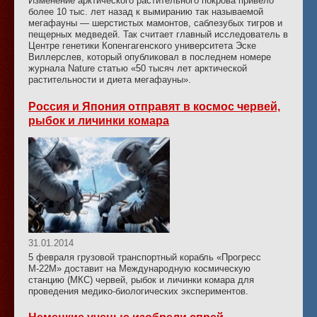
Изменение арктического растительного покрова привело
более 10 тыс. лет назад к вымиранию так называемой
мегафауны — шерстистых мамонтов, саблезубых тигров и
пещерных медведей. Так считает главный исследователь в
Центре генетики Копенгагенского университета Эске
Виллерслев, который опубликовал в последнем номере
журнала Nature статью «50 тысяч лет арктической
растительности и диета мегафауны».
Россия и Япония отправят в космос червей,
рыбок и личинки комара
31.01.2014
5 февраля грузовой транспортный корабль «Прогресс
М-22М» доставит на Международную космическую
станцию (МКС) червей, рыбок и личинки комара для
проведения медико-биологических экспериментов.