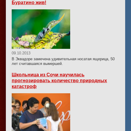
Буратино жив!
09.10.2013
В Эквадоре замечена удивительная носатая ящерица, 50
лет считавшаяся вымершей.
Школьница из Сочи научилась
прогнозировать количество природных
катастроф