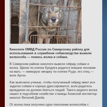
Кинологи ОМВД России по Северскому району для
использования в служебном собаководстве вывели
волкособа — помесь волка и собаки.
В Северском районе кинологи вывели гибрид собаки и
волка. Щенок по кличке Бродяга родился внешне похожим
на мать — немецкую овчарку по кличке Руди, его отец —
волк Аргон.
Как выяснили ученые, чтобы полученный гибрид имел все
задатки собаки и хорошо дрессировался, волк-родитель
врожденно не должен бояться людей. Такого редкого волка
нашел в подсобном хозяйстве станицы Азовской инспектор-
кинолог Виталий Дзюба.
От волка пока получено одно поколение волкособов с