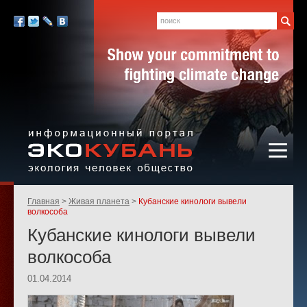
Экология,
человек,
Поиск
Мы
общество
в
Facebook
Twitter
LiveJournal
Вконтакте
социальных
сетях:
Информационный портал
Родительские
Главная
Живая планета
Кубанские кинологи вывели
«ЭКО-КУБАНЬ»
страницы:
волкособа
Кубанские кинологи вывели
волкособа
01.04.2014