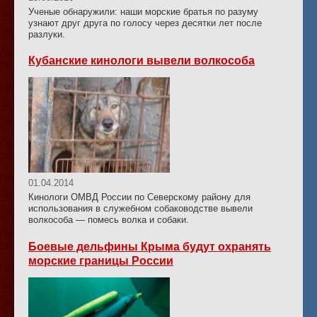
Ученые обнаружили: наши морские братья по разуму
узнают друг друга по голосу через десятки лет после
разлуки.
Кубанские кинологи вывели волкособа
01.04.2014
Кинологи ОМВД России по Северскому району для
использования в служебном собаководстве вывели
волкособа — помесь волка и собаки.
Боевые дельфины Крыма будут охранять
морские границы России