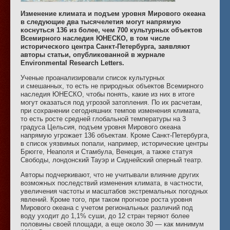
Изменение климата и подъем уровня Мирового океана
в следующие два тысячелетия могут напрямую
коснуться 136 из более, чем 700 культурных объектов
Всемирного наследия ЮНЕСКО, в том числе
исторического центра Санкт-Петербурга, заявляют
авторы статьи, опубликованной в журнале
Environmental Research Letters.
Ученые проанализировали список культурных
и смешанных, то есть не природных объектов Всемирного
наследия ЮНЕСКО, чтобы понять, какие из них в итоге
могут оказаться под угрозой затопления. По их расчетам,
при сохранении сегодняшних темпов изменения климата,
то есть росте средней глобальной температуры на 3
градуса Цельсия, подъем уровня Мирового океана
напрямую угрожает 136 объектам. Кроме Санкт-Петербурга,
в список уязвимых попали, например, исторические центры
Брюгге, Неаполя и Стамбула, Венеция, а также статуя
Свободы, лондонский Тауэр и Сиднейский оперный театр.
Авторы подчеркивают, что не учитывали влияние других
возможных последствий изменения климата, в частности,
увеличения частоты и масштабов экстремальных погодных
явлений. Кроме того, при таком прогнозе роста уровня
Мирового океана с учетом региональных различий под
воду уходит до 1,1% суши, до 12 стран теряют более
половины своей площади, а еще около 30 — как минимум