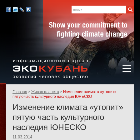
Экология,
человек,
Поиск
Мы
общество
в
Facebook
Twitter
LiveJournal
Вконтакте
социальных
сетях:
Информационный портал
Родительские
Главная
Живая планета
Изменение климата «утопит»
«ЭКО-КУБАНЬ»
страницы:
пятую часть культурного наследия ЮНЕСКО
Изменение климата «утопит»
пятую часть культурного
наследия ЮНЕСКО
11.03.2014