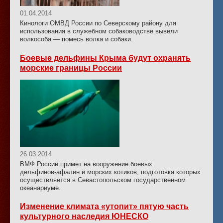
01.04.2014
Кинологи ОМВД России по Северскому району для
использования в служебном собаководстве вывели
волкособа — помесь волка и собаки.
Боевые дельфины Крыма будут охранять
морские границы России
26.03.2014
ВМФ России примет на вооружение боевых
дельфинов-афалин
и морских котиков, подготовка которых
осуществляется в Севастопольском государственном
океанариуме.
Изменение климата «утопит» пятую часть
культурного наследия ЮНЕСКО