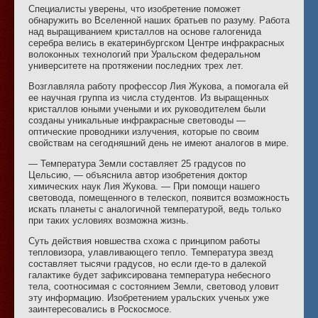
Специалисты уверены, что изобретение поможет
обнаружить во Вселенной наших братьев по разуму. Работа
над выращиванием кристаллов на основе галогенида
серебра велись в екатеринбургском Центре инфракрасных
волоконных технологий при Уральском федеральном
университете на протяжении последних трех лет.
Возглавляла работу профессор Лия Жукова, а помогала ей
ее научная группа из числа студентов. Из выращенных
кристаллов юными учеными и их руководителем были
созданы уникальные инфракрасные световоды —
оптические проводники излучения, которые по своим
свойствам на сегодняшний день не имеют аналогов в мире.
— Температура Земли составляет 25 градусов по
Цельсию, — объяснила автор изобретения доктор
химических наук Лия Жукова. — При помощи нашего
световода, помещенного в телескоп, появится возможность
искать планеты с аналогичной температурой, ведь только
при таких условиях возможна жизнь.
Суть действия новшества схожа с принципом работы
тепловизора, улавливающего тепло. Температура звезд
составляет тысячи градусов, но если где-то в далекой
галактике будет зафиксирована температура небесного
тела, соотносимая с состоянием Земли, световод уловит
эту информацию. Изобретением уральских ученых уже
заинтересовались в Роскосмосе.