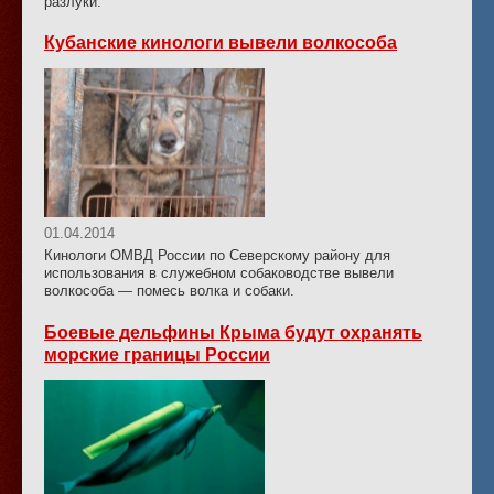
разлуки.
Кубанские кинологи вывели волкособа
01.04.2014
Кинологи ОМВД России по Северскому району для
использования в служебном собаководстве вывели
волкособа — помесь волка и собаки.
Боевые дельфины Крыма будут охранять
морские границы России