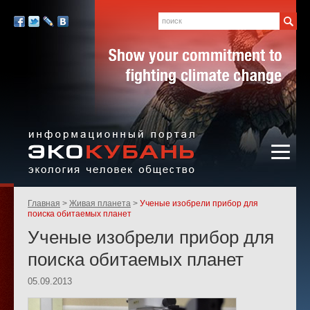
Экология,
человек,
Поиск
Мы
общество
в
Facebook
Twitter
LiveJournal
Вконтакте
социальных
сетях:
Информационный портал
Родительские
Главная
Живая планета
Ученые изобрели прибор для
«ЭКО-КУБАНЬ»
страницы:
поиска обитаемых планет
Ученые изобрели прибор для
поиска обитаемых планет
05.09.2013