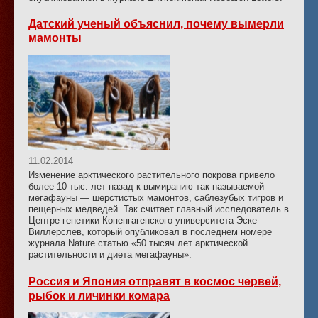
Датский ученый объяснил, почему вымерли
мамонты
11.02.2014
Изменение арктического растительного покрова привело
более 10 тыс. лет назад к вымиранию так называемой
мегафауны — шерстистых мамонтов, саблезубых тигров и
пещерных медведей. Так считает главный исследователь в
Центре генетики Копенгагенского университета Эске
Виллерслев, который опубликовал в последнем номере
журнала Nature статью «50 тысяч лет арктической
растительности и диета мегафауны».
Россия и Япония отправят в космос червей,
рыбок и личинки комара