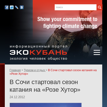
Экология,
человек,
Поиск
Мы
общество
в
Facebook
Twitter
LiveJournal
Вконтакте
социальных
сетях:
Информационный портал
Родительские
Главная
Туризм и отдых
В Сочи стартовал сезон катания на
«ЭКО-КУБАНЬ»
страницы:
«Розе Хутор»
В Сочи стартовал сезон
катания на «Розе Хутор»
24.12.2012