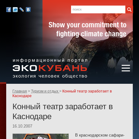
Экология,
человек,
Поиск
Мы
общество
в
Facebook
Twitter
LiveJournal
Вконтакте
социальных
сетях:
Информационный портал
Родительские
Главная
Туризм и отдых
Конный театр заработает в
«ЭКО-КУБАНЬ»
страницы:
Каснодаре
Конный театр заработает в
Каснодаре
16.10.2007
В краснодарском сафари-