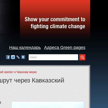
Наш календарь
Адреса Green pages
Поиск
Мы
в
Facebook
Twitter
LiveJournal
Вконтакте
социальных
сетях:
ий хребет к Черному морю
рут через Кавказский
й