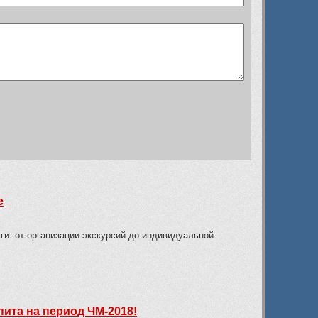
е
и: от организации экскурсий до индивидуальной
ита на период ЧМ-2018!