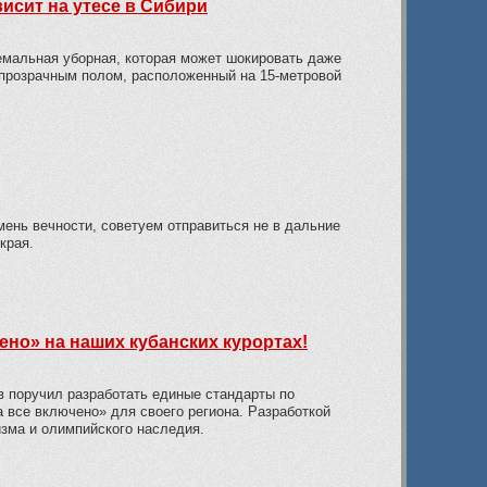
исит на утесе в Сибири
емальная уборная, которая может шокировать даже
 прозрачным полом, расположенный на 15-метровой
мень вечности, советуем отправиться не в дальние
края.
чено» на наших кубанских курортах!
в поручил разработать единые стандарты по
 все включено» для своего региона. Разработкой
изма и олимпийского наследия.