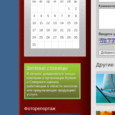
пн
вт
ср
чт
пт
сб
вс
Коммент
1
2
3
4
5
6
7
8
9
10
11
12
13
14
15
16
17
18
19
20
21
22
23
Введите
24
25
26
27
28
29
30
31
Другие
Зелёные страницы
В каталог добавляются только
компании и организации Кубани
и Северного кавказа,
работающие в области экологии
или предлагающие продукцию/
услуги.
Фоторепортаж