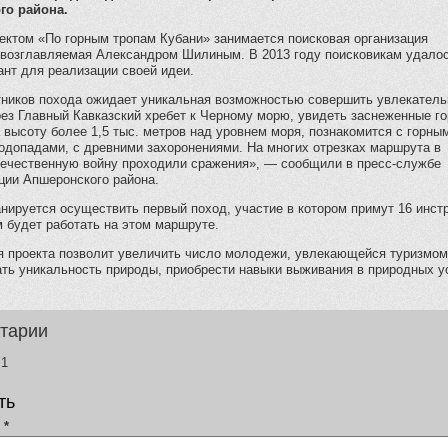
го района.
ектом «По горным тропам Кубани» занимается поисковая организация
 возглавляемая Александром Шилиным. В 2013 году поисковикам удало
ант для реализации своей идеи.
тников похода ожидает уникальная возможностью совершить увлекател
ез Главный Кавказский хребет к Черному морю, увидеть заснеженные го
 высоту более 1,5 тыс. метров над уровнем моря, познакомится с горны
одопадами, с древними захоронениями. На многих отрезках маршрута в
ечественную войну проходили сражения», — сообщили в пресс-службе
ции Апшеронского района.
нируется осуществить первый поход, участие в котором примут 16 инст
 будет работать на этом маршруте.
я проекта позволит увеличить число молодежи, увлекающейся туризмом
ать уникальность природы, приобрести навыки выживания в природных у
тарии
1
ть
я
*