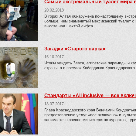
Самый экстремальный туалет мира в
20.02.2018
В горах Алтая обнаружена по-настоящему экстр
больше, чем знаменитый мексиканский туалет с
высоте над шахтой лифта.
Загадки «Старого парка»
16.10.2017
Чтобы увидеть Зевса, египетские пирамиды и ка
страны, а в поселок Кабардинка Краснодарского 
Стандарты «All inclusive — все вклю
18.07.2017
Глава Краснодарского края Вениамин Кондратье
предоставлению услуг «все включено» и «ультра
занимается краевое министерство курортов, тур