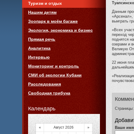
Туапсинско
Туризм и отдых
Данным про
Нашим детям
«Арсенал»,
выиграть гр
Зоопарк в моём багаже
«Всех учас
Экология, экономика и бизнес
переход чер
Прямая речь
поднятся на
озерами и в
Аналитика
Великую От
администра
Интервью
22 июня пла
Мониторинг и контроль
дальнейшем
СМИ об экологии Кубани
«Реализаци
почувствов
Расследования
Свободная трибуна
Коммен
Календарь
Страницы:
Добави
«
Август 2026
»
Ваше им