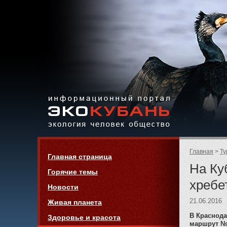
Экология,
человек,
общество
Информационный портал
Страницы:
«ЭКО-КУБАНЬ»
Родительск
Главная
Ту
Навигация
Главная страница
страницы:
На Ку
Горячие темы
хребе
Новости
21.06.2016
Живая планета
В Краснод
Здоровье и красота
маршрут № 