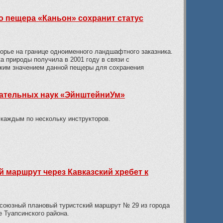
о пещера «Каньон» сохранит статус
орье на границе одноименного ландшафтного заказника.
ка природы получила в 2001 году в связи с
оким значением данной пещеры для сохранения
мательных наук «ЭйнштейниУм»
 каждым по нескольку инструкторов.
 маршрут через Кавказский хребет к
союзный плановый туристский маршрут № 29 из города
 Туапсинского района.