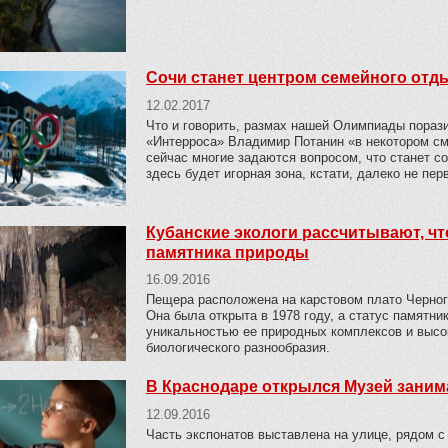
Сочи станет центром семейного отд
12.02.2017
Что и говорить, размах нашей Олимпиады порази
«Интерроса» Владимир Потанин «в некотором см
сейчас многие задаются вопросом, что станет со
здесь будет игорная зона, кстати, далеко не пер
Кубанские экологи рассчитывают, чт
памятника природы
16.09.2016
Пещера расположена на карстовом плато Черног
Она была открыта в 1978 году, а статус памятни
уникальностью ее природных комплексов и выс
биологического разнообразия.
В Краснодаре открылся Музей зани
12.09.2016
Часть экспонатов выставлена на улице, рядом с