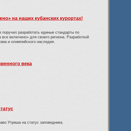
чено» на наших кубанских курортах!
в поручил разработать единые стандарты по
 все включено» для своего региона. Разработкой
изма и олимпийского наследия.
менного века
статус
аво Утриша на статус заповедника.