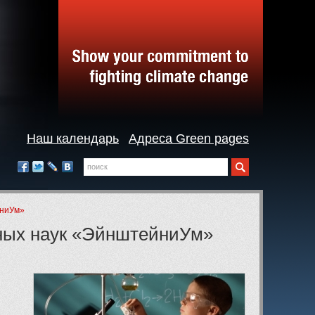
Наш календарь
Адреса Green pages
Поиск
Мы
в
Facebook
Twitter
LiveJournal
Вконтакте
социальных
сетях:
йниУм»
ьных наук «ЭйнштейниУм»