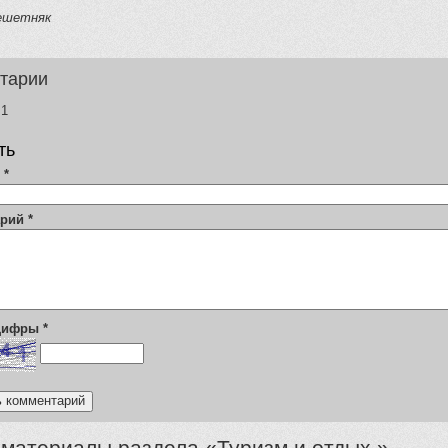
ешетняк
тарии
1
ть
я
*
арий
*
 цифры
*
 материалы раздела «
Туризм и отдых
»