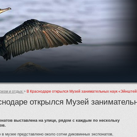
ие
ризм и отдых
В Краснодаре открылся Музей занимательных наук «Эйнште
снодаре открылся Музей занимател
онатов выставлена на улице, рядом с каждым по нескольку
ов.
о в музее представлено около сотни диковинных экспонатов,