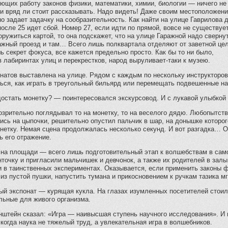
ющих работу законов физики, математики, химии, биологии — ничего не
 и вряд ли стоит рассказывать. Надо видеть! Даже своим местоположен
о задает задачку на сообразительность. Как найти на улице Гаврилова 
осле 25 идет сбой. Номер 27, если идти по прямой, вовсе не существует
оружиться картой, то она подскажет, что на улице Гаражной надо сверну
ажный проезд и там… Всего лишь полквартала отделяют от заветной цел
ь секрет фокуса, все кажется предельно просто. Как бы то ни было,
 лабиринтах улиц и перекрестков, народ выруливает-таки к музею.
натов выставлена на улице. Рядом с каждым по нескольку инструкторов
ться, как играть в треугольный бильярд или перемещать подвешенные 
остать монетку? — поинтересовался экскурсовод. И с лукавой улыбкой
рительно поглядывал то на монетку, то на веселого дядю. Любопытств
сь на цыпочки, решительно опустил пальчик в шар, на донышке которог
нетку. Немая сцена продолжалась несколько секунд. И вот разгадка… О
ь его отражение.
на площади — всего лишь подготовительный этап к волшебствам в само
точку и пригласили мальчишек и девчонок, а также их родителей в залы
 в таинственных экспериментах. Оказывается, если применить законы ф
из пустой пушки, напустить тумана и прикосновением к ручкам тазика мг
й экспонат — курящая кукла. На глазах изумленных посетителей стоил
льные для живого организма.
нштейн сказал: «Игра — наивысшая ступень научного исследования». И 
когда наука не тяжелый труд, а увлекательная игра в волшебников.