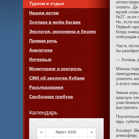
иллюстриру
Туризм и отдых
сказать. Да
музей словн
Нашим детям
№27, если п
Но, если во
Зоопарк в моём багаже
Первый гар
Экология, экономика и бизнес
Когда знаеш
поблуждав в
Прямая речь
Часть экспо
Аналитика
бы разобра
Интервью
— Хочешь д
Мониторинг и контроль
Малыш подоз
приподнявши
СМИ об экологии Кубани
ухватить мо
а всего лиш
Расследования
Умные игры 
Свободная трибуна
красную лен
участвовали
выстрелить 
Календарь
Поучительны
яды, губите
Альберт Эй
«
Август 2026
»
атмосферу, 