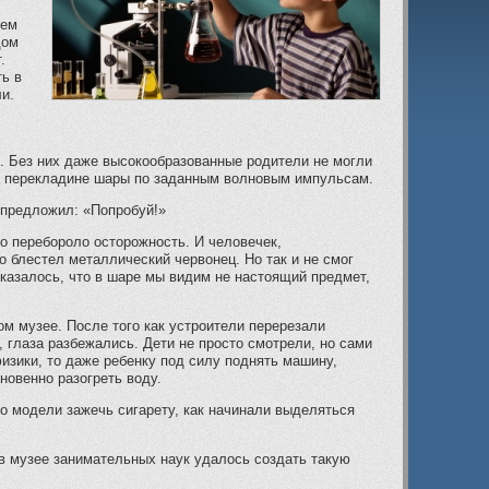
ием
дом
.
ть в
и.
. Без них даже высокообразованные родители не могли
на перекладине шары по заданным волновым импульсам.
 предложил: «Попробуй!»
о перебороло осторожность. И человечек,
о блестел металлический червонец. Но так и не смог
казалось, что в шаре мы видим не настоящий предмет,
м музее. После того как устроители перерезали
, глаза разбежались. Дети не просто смотрели, но сами
изики, то даже ребенку под силу поднять машину,
новенно разогреть воду.
о модели зажечь сигарету, как начинали выделяться
в музее занимательных наук удалось создать такую