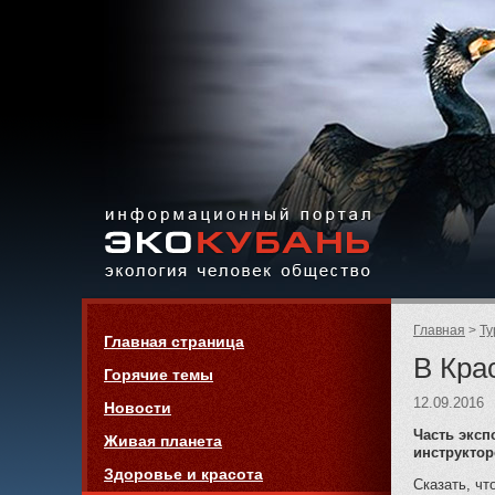
Экология,
человек,
общество
Информационный портал
Страницы:
«ЭКО-КУБАНЬ»
Родительск
Главная
Ту
Навигация
Главная страница
страницы:
В Кра
Горячие темы
12.09.2016
Новости
Часть эксп
Живая планета
инструктор
Здоровье и красота
Сказать, чт