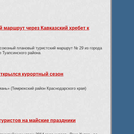
 маршрут через Кавказский хребет к
союзный плановый туристский маршрут № 29 из города
 Туапсинского района.
открылся курортный сезон
ань» (Темрюкский район Краснодарского края)
 туристов на майские праздники