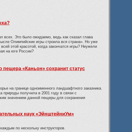
ыха?
л всех. Это было ожидаемо, ведь как сказал глава
ысле Олимпийские игры строила вся страна». Но уже
 всей этой красотой, когда закончатся игры? Неужели
вая на юге России?
о пещера «Каньон» сохранит статус
орье на границе одноименного ландшафтного заказника.
ка природы получила в 2001 году в связи с
оким значением данной пещеры для сохранения
мательных наук «ЭйнштейниУм»
 каждым по нескольку инструкторов.