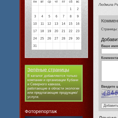
пн
вт
ср
чт
пт
сб
вс
Людмила Р
1
2
3
4
5
6
7
8
9
Коммен
10
11
12
13
14
15
16
Страницы:
17
18
19
20
21
22
23
24
25
26
27
28
29
30
Добави
31
Ваше им
Коммент
Зелёные страницы
В каталог добавляются только
компании и организации Кубани
и Северного кавказа,
Введите
работающие в области экологии
или предлагающие продукцию/
услуги.
Фоторепортаж
Другие