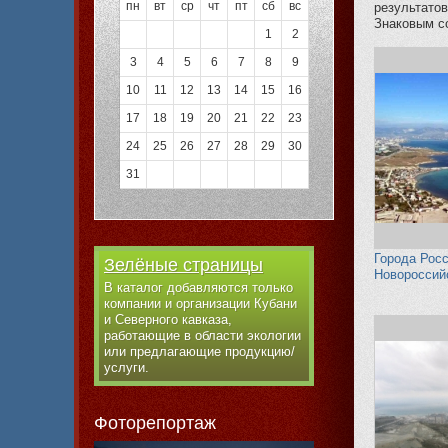
пн
вт
ср
чт
пт
сб
вс
результато
Знаковым со
1
2
3
4
5
6
7
8
9
10
11
12
13
14
15
16
17
18
19
20
21
22
23
24
25
26
27
28
29
30
31
Города Росс
Зелёные страницы
Новороссий
В каталог добавляются только
компании и организации Кубани
и Северного кавказа,
работающие в области экологии
или предлагающие продукцию/
услуги.
Фоторепортаж