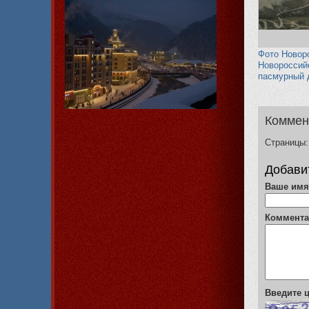
Фото Новор
Новороссийс
пасмурный 
Коммен
Страницы:
Добави
Ваше им
Коммент
Введите