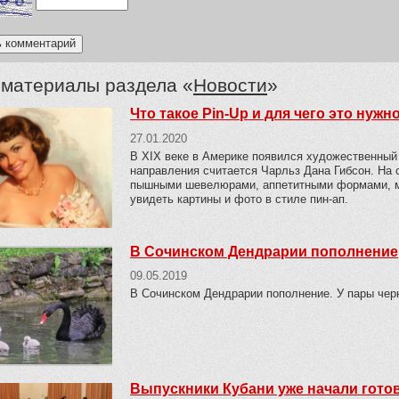
 материалы раздела «
Новости
»
Что такое Pin-Up и для чего это нужн
27.01.2020
В XIX веке в Америке появился художественный 
направления считается Чарльз Дана Гибсон. На 
пышными шевелюрами, аппетитными формами, ми
увидеть картины и фото в стиле пин-ап.
В Сочинском Дендрарии пополнение
09.05.2019
В Сочинском Дендрарии пополнение. У пары чер
Выпускники Кубани уже начали готов