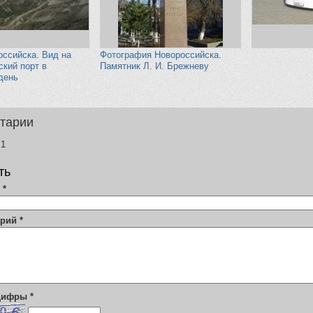
оссийска. Вид на
Фотография Новороссийска.
кий порт в
Памятник Л. И. Брежневу
день
тарии
1
ть
я
*
арий
*
 цифры
*