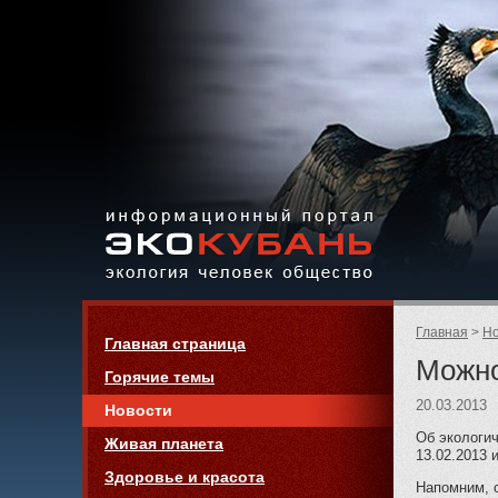
Экология,
человек,
общество
Информационный портал
Страницы:
«ЭКО-КУБАНЬ»
Родительск
Главная
Но
Навигация
Главная страница
страницы:
Можно
Горячие темы
20.03.2013
Новости
Об экологич
Живая планета
13.02.2013 
Здоровье и красота
Напомним, 