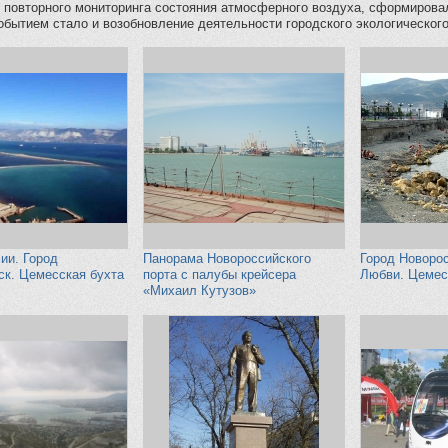
в повторного мониторинга состояния атмосферного воздуха, сформиров
бытием стало и возобновление деятельности городского экологического
ии. Город
Панорама Новороссийского
Город Новоро
ск. Цемесская бухта
порта с палубы крейсера
Любви. Цемес
«Михаил Кутузов»