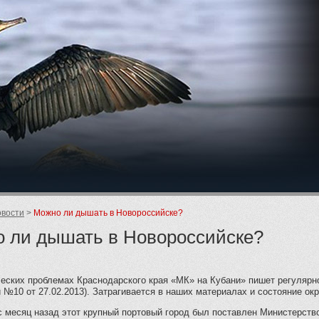
ие
вости
Можно ли дышать в Новороссийске?
 ли дышать в Новороссийске?
еских проблемах Краснодарского края «МК» на Кубани» пишет регулярно
и №10 от 27.02.2013). Затрагивается в наших материалах и состояние 
с месяц назад этот крупный портовый город был поставлен Министерств