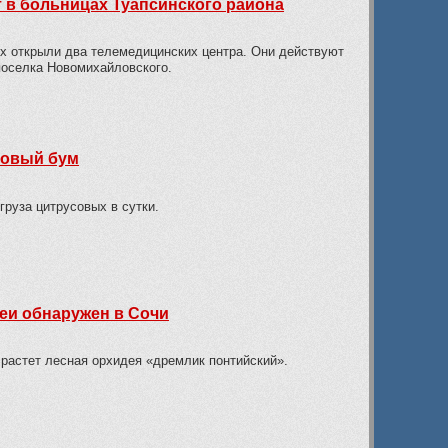
 в больницах Туапсинского района
х открыли два телемедицинских центра. Они действуют
поселка Новомихайловского.
новый бум
руза цитрусовых в сутки.
еи обнаружен в Сочи
 растет лесная орхидея «дремлик понтийский».