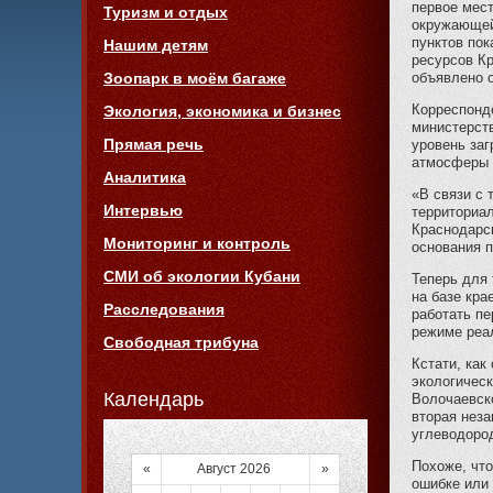
первое мест
Туризм и отдых
окружающей
пунктов пок
Нашим детям
ресурсов Кр
объявлено 
Зоопарк в моём багаже
Корреспонде
Экология, экономика и бизнес
министерст
Прямая речь
уровень за
атмосферы 
Аналитика
«В связи с
Интервью
территориа
Краснодарск
Мониторинг и контроль
основания п
СМИ об экологии Кубани
Теперь для 
на базе кра
Расследования
работать п
режиме реа
Свободная трибуна
Кстати, как
экологическ
Календарь
Волочаевско
вторая неза
углеводоро
Похоже, чт
«
Август 2026
»
ошибке или 