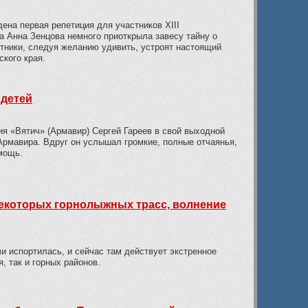
ена первая репетиция для участников XIII
а Анна Зенцова немного приоткрыла завесу тайну о
тники, следуя желанию удивить, устроят настоящий
кого края.
 детей
я «Вятич» (Армавир) Сергей Гареев в свой выходной
 Армавира. Вдруг он услышал громкие, полные отчаянья,
мощь.
 некоторых горнолыжных трасс, волнение
чи испортилась, и сейчас там действует экстренное
, так и горных районов.