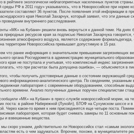
о в рейтинге экологически неблагоприятных населенных пунктов страны
 среды РФ в 2011 году» указывалось, что в Новороссийске при норме к
азатели составляют 36 пунктов. После появления этой информации в п
аснодарского края Николай Захарчук, который заявил, что эти данные с
о проведении внутреннего расследования.
нты «МК» на Кубани» решили вновь вернуться к данной теме. На днях б
ва природных ресурсов края за подписью Николая Захарчука говорится
грязнения атмосферного воздуха, является содержание формальдегида, 
на территории Новороссийска превышает допустимую в 15 раз.
 тем что ранее информация о значительном превышении загрязняющих в
льного органа Росгидромета в администрацию муниципального образован
ого края не поступала и учитывая, что комплексный индекс загрязнен
олагать, что при расчетах была допущена ошибка», — объясняется в пи
того, чтобы получить достоверные данные о состоянии окружающей сред
евого информационно-аналитического центра. По сведениям, указанным в
ередвижная лаборатория с современным оборудованием, способным выда
льного времени. Анализ полученных данных поручен специалистам стац
 сообщили «МК» на Кубани» в пресс-службе новороссийской мэрии, на т
их поста: в районе Набережной (Лукойл), БТОФ на Сухумском шоссе и в
й. Через какое-то время к ним присоединятся еще четыре поста. Помим
висимая лаборатория, которая будет снимать замеры по 11 основным по
ды и взвешенные вещества.
о мы скоро узнаем, действительно ли Новороссийск стал «самым эколог
властям есть о чем задуматься. Впрочем, похоже, в муниципалитете ре