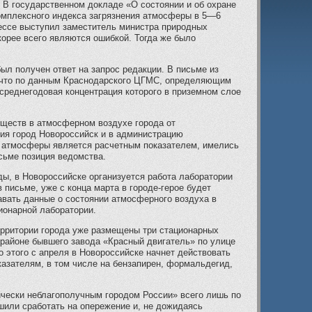
. В государственном докладе «О состоянии и об охране
омплексного индекса загрязнения атмосферы в 5—6
рессе выступил заместитель министра природных
корее всего являются ошибкой. Тогда же было
ыл получен ответ на запрос редакции. В письме из
, что по данным Краснодарского ЦГМС, определяющим
среднегодовая концентрация которого в приземном слое
еществ в атмосферном воздухе города от
ия город Новороссийск и в администрацию
ия атмосферы является расчетным показателем, имелись
сьме позиция ведомства.
ы, в Новороссийске организуется работа лаборатории
 письме, уже с конца марта в городе-герое будет
вать данные о состоянии атмосферного воздуха в
ионарной лаборатории.
ерритории города уже размещены три стационарных
 районе бывшего завода «Красный двигатель» по улице
о этого с апреля в Новороссийске начнет действовать
казателям, в том числе на бензапирен, формальдегид,
ически неблагополучным городом России» всего лишь по
шили сработать на опережение и, не дожидаясь