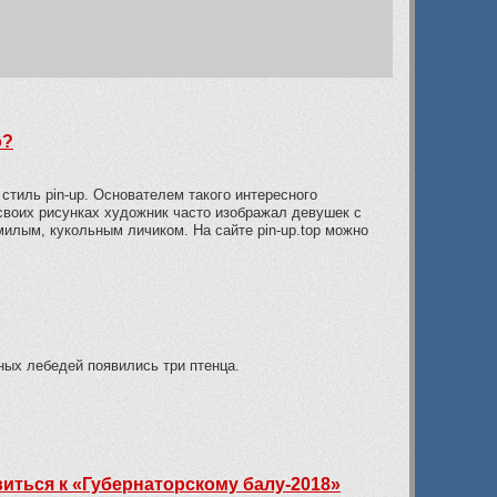
о?
стиль pin-up. Основателем такого интересного
своих рисунках художник часто изображал девушек с
лым, кукольным личиком. На сайте pin-up.top можно
ных лебедей появились три птенца.
иться к «Губернаторскому балу-2018»