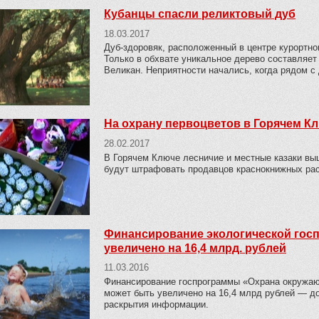
Кубанцы спасли реликтовый дуб
18.03.2017
Дуб-здоровяк, расположенный в центре курортно
Только в обхвате уникальное дерево составляет
Великан. Неприятности начались, когда рядом с
На охрану первоцветов в Горячем К
28.02.2017
В Горячем Ключе лесничие и местные казаки выш
будут штрафовать продавцов краснокнижных рас
Финансирование экологической госп
увеличено на 16,4 млрд. рублей
11.03.2016
Финансирование госпрограммы «Охрана окружающ
может быть увеличено на 16,4 млрд рублей — д
раскрытия информации.