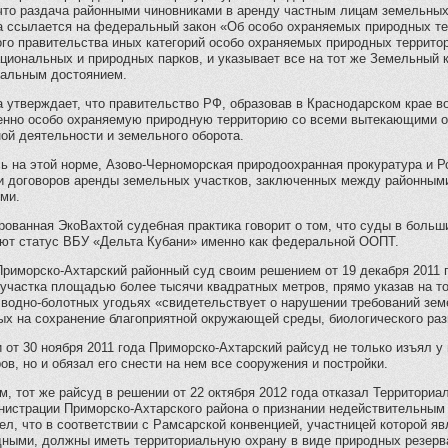
что раздача районными чиновниками в аренду частным лицам земельных
а ссылается на федеральный закон «Об особо охраняемых природных т
о правительства иных категорий особо охраняемых природных территори
ациональных и природных парков, и указывает все на тот же Земельный
альным достоянием.
 утверждает, что правительство РФ, образовав в Краснодарском крае в
енно особо охраняемую природную территорию со всеми вытекающими о
ой деятельности и земельного оборота.
ь на этой норме, Азово-Черноморская природоохранная прокуратура и 
и договоров аренды земельных участков, заключенных между районным
ми.
ованная ЭкоВахтой судебная практика говорит о том, что суды в больш
ют статус ВБУ «Дельта Кубани» именно как федеральной ООПТ.
Приморско-Ахтарский районный суд своим решением от 19 декабря 2011
участка площадью более тысячи квадратных метров, прямо указав на то
водно-болотных угодьях «свидетельствует о нарушении требований зем
ых на сохранение благоприятной окружающей среды, биологического раз
 от 30 ноября 2011 года Приморско-Ахтарский райсуд не только изъял 
ров, но и обязал его снести на нем все сооружения и постройки.
м, тот же райсуд в решении от 22 октября 2012 года отказал Территор
нистрации Приморско-Ахтарского района о признании недействительным 
ел, что в соответствии с Рамсарской конвенцией, участницей которой я
ными, должны иметь территориальную охрану в виде природных резерв