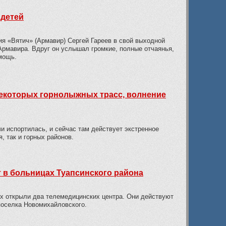
 детей
я «Вятич» (Армавир) Сергей Гареев в свой выходной
 Армавира. Вдруг он услышал громкие, полные отчаянья,
мощь.
 некоторых горнолыжных трасс, волнение
чи испортилась, и сейчас там действует экстренное
, так и горных районов.
 в больницах Туапсинского района
х открыли два телемедицинских центра. Они действуют
поселка Новомихайловского.