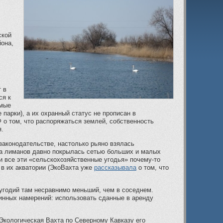
ской
она,
 в
ся к
емые
 парки), а их охранный статус не прописан в
 о том, что распоряжаться землей, собственность
я.
законодательстве, настолько рьяно взялась
ма лиманов давно покрылась сетью больших и малых
и все эти «сельскохозяйственные угодья» почему-то
 в их акватории (ЭкоВахта уже
рассказывала
о том, что
 угодий там несравнимо меньший, чем в соседнем.
инных намерений: использовать сданные в аренду
Экологическая Вахта по Северному Кавказу его