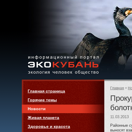
Экология,
человек,
общество
Информационный портал
Страницы:
«ЭКО-КУБАНЬ»
Родительск
Главная
Но
Навигация
Главная страница
страницы:
Проку
Горячие темы
болот
Новости
11.03.2013
Живая планета
Районные с
Здоровье и красота
выносят вз