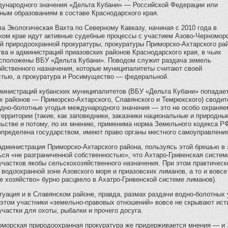
дународного значения «Дельта Кубани» — Российской Федерации или
ным образованиям в составе Краснодарского края.
а Экологическая Вахта по Северному Кавказу, начиная с 2010 года в
ком крае идут активные судебные процессы с участием Азово-Черномор
й природоохранной прокуратуры, прокуратуры Приморско-Ахтарского рай
а и администраций приазовских районов Краснодарского края, в чьих
асположены ВБУ «Дельта Кубани». Поводом служит раздача земель
яйственного назначения, которые муниципалитеты считают своей
стью, а прокуратура и Росимущество — федеральной.
министраций кубанских муниципалитетов (ВБУ «Дельта Кубани» попадает
х районов — Приморско-Ахтарского, Славянского и Темрюкского) сводит
одно-болотные угодья международного значения — это не особо охраня
ерритории (такие, как заповедники, заказники национальные и природные
ьстве и потому, по их мнению, применима норма Земельного кодекса РФ
определена государством, имеют право органы местного самоуправлени
администрация Приморско-Ахтарского района, пользуясь этой брешью в 
ься «не разграниченной собственностью», что Ахтаро-Гривенская систе
частков якобы сельскохозяйственного назначения. При этом практическ
 водоохранной зоне Азовского моря и приазовских лиманов, а то и вовсе
е хозяйство» бурно расцвело в Ахатро-Гривенской системе лиманов).
туация и в Славянском районе, правда, размах раздачи водно-болотных
 этом участники «земельно-правовых отношений» вовсе не скрывают ист
частки для охоты, рыбалки и прочего досуга.
оморская природоохранная прокуратура же придерживается мнения — и 