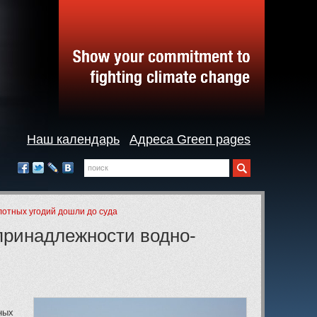
Наш календарь
Адреса Green pages
Поиск
Мы
в
Facebook
Twitter
LiveJournal
Вконтакте
социальных
сетях:
лотных угодий дошли до суда
 принадлежности водно-
ных