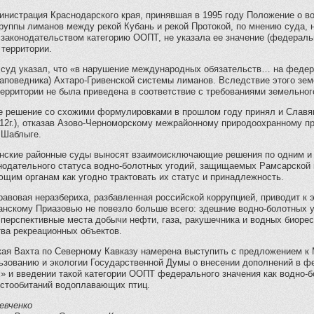
нистрация Краснодарского края, принявшая в 1995 году Положение о в
руппы лиманов между рекой Кубань и рекой Протокой, по мнению суда, н
законодательством категорию ООПТ, не указала ее значение (федераль
территории.
, суд указал, что «в нарушение международных обязательств… на федер
заповедника) Ахтаро-Гривенской системы лиманов. Вследствие этого зе
ерритории не была приведена в соответствие с требованиями земельног
е решение со схожими формулировками в прошлом году принял и Славян
12г.), отказав Азово-Черноморскому межрайонному природоохранному пр
 Шаблыге.
банские районные суды выносят взаимоисключающие решения по одним и 
онодательного статуса водно-болотных угодий, защищаемых Рамсарской 
щим органам как угодно трактовать их статус и принадлежность.
авовая неразбериха, разбавленная российской коррупцией, приводит к 
банскому Приазовью не повезло больше всего: здешние водно-болотных 
 перспективные места добычи нефти, газа, ракушечника и водных биорес
ва рекреационных объектов.
кая Вахта по Северному Кавказу намерена выступить с предложением к
ьзованию и экологии Государственной Думы о внесении дополнений в ф
х» и введении такой категории ООПТ федерального значения как водно-
естообитаний водоплавающих птиц.
евченко