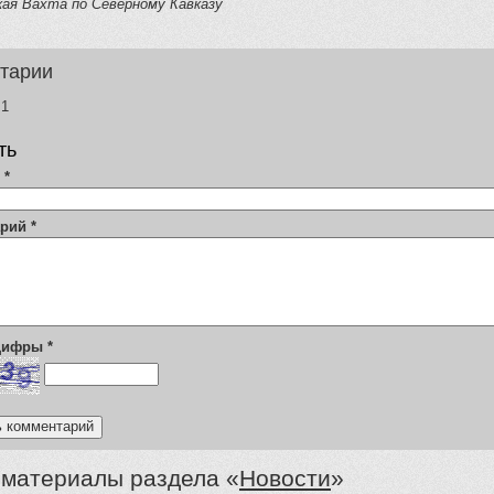
кая Вахта по Северному Кавказу
тарии
1
ть
я
*
арий
*
 цифры
*
 материалы раздела «
Новости
»