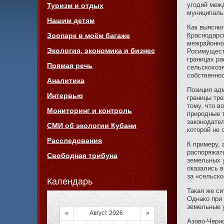
угодий меж
Туризм и отдых
муниципаль
Нашим детям
Как выяснил
Краснодарс
Зоопарк в моём багаже
межрайонно
Экология, экономика и бизнес
Росимуществ
границах р
Прямая речь
сельскохоз
собственно
Аналитика
Позиция ад
Интервью
границы тре
тому, что в
Мониторинг и контроль
природные т
законодател
СМИ об экологии Кубани
которой не 
Расследования
К примеру, 
распоряжат
Свободная трибуна
земельных у
оказались в
за «сельско
Календарь
Такая же си
Однако при
земельные у
«
Август 2026
»
Азово-Черн