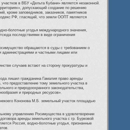
 участков в ВБУ «Дельта Кубани» является незаконной.
ерриториях», допускающий создание по решению
й, кроме заповедников, заказников, памятников
 кодекс РФ, гласящий, что земли ООПТ являются
одно-болотные угодья международного значения,
тсюда последствиями в виде ограничения
Росимущество обращаются в суды с требованием о
и администрациями и частными лицами или
инстве случаев встают на сторону прокуратуры и
 года лишил гражданина Гамалия право аренды
, что предоставление тому земельного участка в
ельного и природоохранного законодательства,
нообразия и природных ресурсов».
у некоего Кононова М.Б. земельный участок площадью
иальному управлению Росимущества в удовлетворении
договора аренды земельного участка с гр. Бурковой
вляется Россия, водно-болотные угодья, признанные
атов.