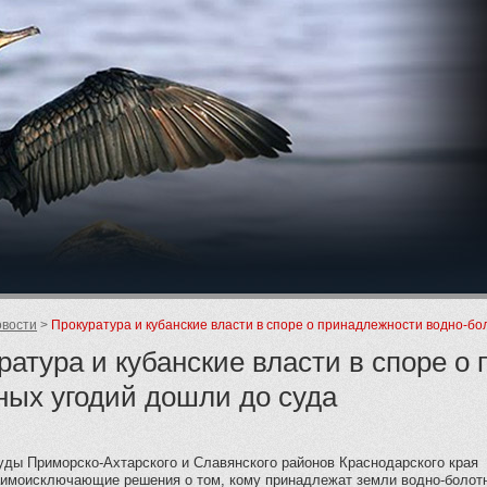
ие
вости
Прокуратура и кубанские власти в споре о принадлежности водно-бо
ратура и кубанские власти в споре о
ных угодий дошли до суда
уды Приморско-Ахтарского и Славянского районов Краснодарского края
аимоисключающие решения о том, кому принадлежат земли водно-болот