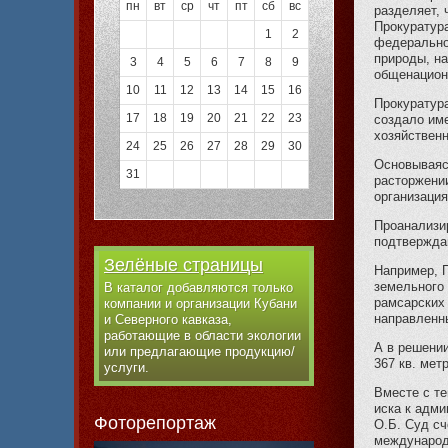
пн
вт
ср
чт
пт
сб
вс
разделяет, 
Прокуратур
1
2
федеральног
природы, н
3
4
5
6
7
8
9
общенацион
10
11
12
13
14
15
16
Прокуратура
17
18
19
20
21
22
23
создало им
хозяйственн
24
25
26
27
28
29
30
Основываяс
31
расторжени
организация
Проанализир
подтвержда
Зелёные страницы
Например, 
земельного 
В каталог добавляются только
рамсарских 
компании и организации Кубани
направленн
и Северного кавказа,
работающие в области экологии
А в решении
или предлагающие продукцию/
367 кв. мет
услуги.
Вместе с те
иска к адми
Фоторепортаж
О.Б. Суд сч
международ