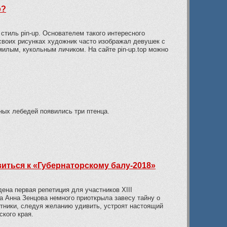
о?
стиль pin-up. Основателем такого интересного
своих рисунках художник часто изображал девушек с
лым, кукольным личиком. На сайте pin-up.top можно
ных лебедей появились три птенца.
иться к «Губернаторскому балу-2018»
ена первая репетиция для участников XIII
а Анна Зенцова немного приоткрыла завесу тайну о
тники, следуя желанию удивить, устроят настоящий
кого края.