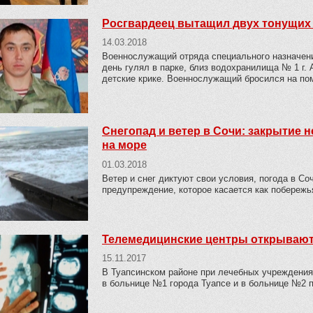
Росгвардеец вытащил двух тонущих
14.03.2018
Военнослужащий отряда специального назначени
день гулял в парке, близ водохранилища № 1 г.
детские крике. Военнослужащий бросился на по
Снегопад и ветер в Сочи: закрытие
на море
01.03.2018
Ветер и снег диктуют свои условия, погода в Со
предупреждение, которое касается как побережья
Телемедицинские центры открывают
15.11.2017
В Туапсинском районе при лечебных учреждения
в больнице №1 города Туапсе и в больнице №2 