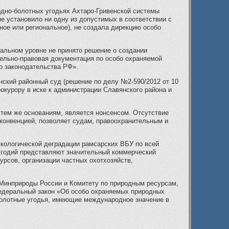
одно-болотных угодьях Ахтаро-Гривенской системы
е установило ни одну из допустимых в соответствии с
ное или региональное), не создала дирекцию особо
альном уровне не принято решение о создании
мельно-правовая документация по особо охраняемой
о законодательства РФ».
ский районный суд (решение по делу №2-590/2012 от 10
окурору в иске к администрации Славянского района и
тем же основаниям, является нонсенсом. Отсутствие
конвенцией, позволяет судам, правоохранительным и
экологической деградации рамсарских ВБУ по всей
угодий представляют значительный коммерческий
урсов, организации частных охотхозяйств,
 Минприроды России и Комитету по природным ресурсам,
едеральный закон «Об особо охраняемых природных
болотные угодья, имеющие международное значение в