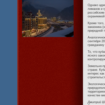
Однако адми
лиманов и г
российским 
охраняемой 
Кроме того
заказника (
природной т
Аналогично
сентября 20
гражданину
То, что ку
ясного зак
контролирую
Земельно-пр
стране. Ку
интерес как
строительст
Экологичес
природопол
территория
качестве м
Дмитрий Ш