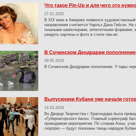
Что такое Pin-Up и для чего это нужн
27.01.2020
В XIX веке в Америке появился художественный 
направления считается Чарльз Дана Гибсон. На 
пышными шевелюрами, аппетитными формами, ми
увидеть картины и фото в стиле пин-ап.
В Сочинском Дендрарии пополнение
09.05.2019
В Сочинском Дендрарии пополнение. У пары чер
Выпускники Кубани уже начали готов
14.03.2018
Во Дворце Творчества г. Краснодара была провед
«Губернаторского бала». Главный хореограф бал
проводимом мероприятии. По словам Анны, учас
сюрприз — будут показаны танцы народов Кубанс