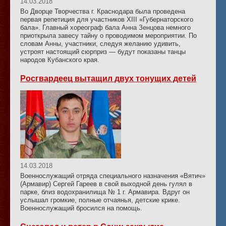
14.03.2018
Во Дворце Творчества г. Краснодара была проведена
первая репетиция для участников XIII «Губернаторского
бала». Главный хореограф бала Анна Зенцова немного
приоткрыла завесу тайну о проводимом мероприятии. По
словам Анны, участники, следуя желанию удивить,
устроят настоящий сюрприз — будут показаны танцы
народов Кубанского края.
Росгвардеец вытащил двух тонущих детей
14.03.2018
Военнослужащий отряда специального назначения «Вятич»
(Армавир) Сергей Гареев в свой выходной день гулял в
парке, близ водохранилища № 1 г. Армавира. Вдруг он
услышал громкие, полные отчаянья, детские крике.
Военнослужащий бросился на помощь.