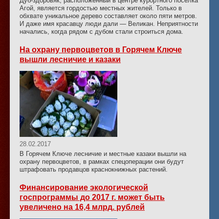
Дуб-здоровяк, расположенный в центре курортного поселка
Агой, является гордостью местных жителей. Только в
обхвате уникальное дерево составляет около пяти метров.
И даже имя красавцу люди дали — Великан. Неприятности
начались, когда рядом с дубом стали строиться дома.
На охрану первоцветов в Горячем Ключе
вышли лесничие и казаки
28.02.2017
В Горячем Ключе лесничие и местные казаки вышли на
охрану первоцветов, в рамках спецоперации они будут
штрафовать продавцов краснокнижных растений.
Финансирование экологической
госпрограммы до 2017 г. может быть
увеличено на 16,4 млрд. рублей