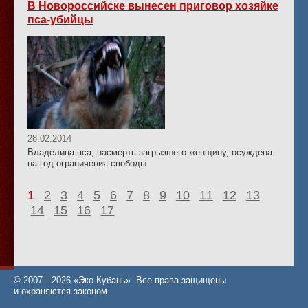
В Новороссийске вынесен приговор хозяйке
пса-убийцы
28.02.2014
Владелица пса, насмерть загрызшего женщину, осуждена
на год ограничения свободы.
1
2
3
4
5
6
7
8
9
10
11
12
13
14
15
16
17
© 2007—2026 «Эко-Кубань». Все права защищены
и охраняются законом.