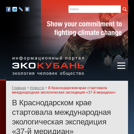
Экология,
человек,
Поиск
Мы
общество
в
Facebook
Twitter
LiveJournal
Вконтакте
социальных
сетях:
Информационный портал
Родительские
Главная
Новости
В Краснодарском крае стартовала
«ЭКО-КУБАНЬ»
страницы:
международная экологическая экспедиция «37-й меридиан»
В Краснодарском крае
стартовала международная
экологическая экспедиция
«37-й меридиан»