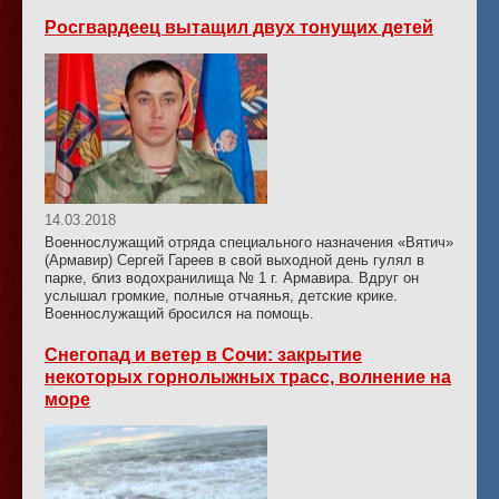
Росгвардеец вытащил двух тонущих детей
14.03.2018
Военнослужащий отряда специального назначения «Вятич»
(Армавир) Сергей Гареев в свой выходной день гулял в
парке, близ водохранилища № 1 г. Армавира. Вдруг он
услышал громкие, полные отчаянья, детские крике.
Военнослужащий бросился на помощь.
Снегопад и ветер в Сочи: закрытие
некоторых горнолыжных трасс, волнение на
море