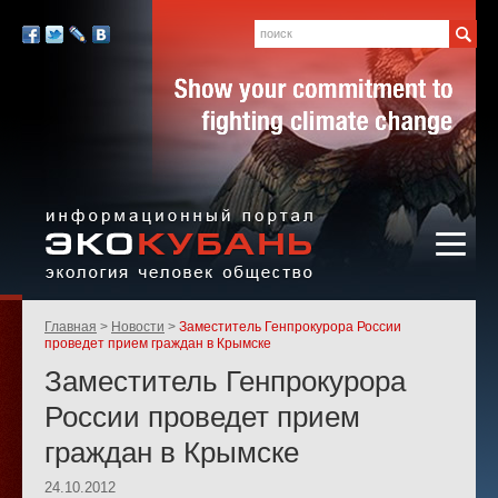
Экология,
человек,
Поиск
Мы
общество
в
Facebook
Twitter
LiveJournal
Вконтакте
социальных
сетях:
Информационный портал
Родительские
Главная
Новости
Заместитель Генпрокурора России
«ЭКО-КУБАНЬ»
страницы:
проведет прием граждан в Крымске
Заместитель Генпрокурора
России проведет прием
граждан в Крымске
24.10.2012