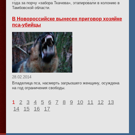
года за порчу «забора Ткачева», этапировали в колонию в
Тамбовской области.
В Новороссийске вынесен приговор хозяйке
пса-убийцы
28.02.2014
Владелица пса, насмерть загрызшего женщину, осуждена
на год ограничения свободы.
1
2
3
4
5
6
7
8
9
10
11
12
13
14
15
16
17