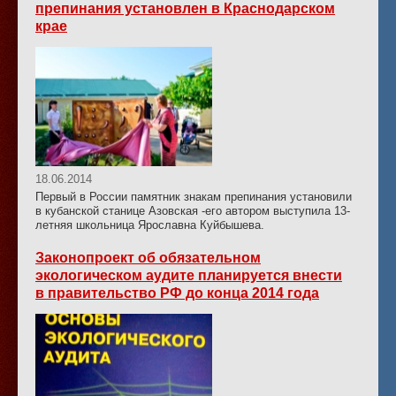
препинания установлен в Краснодарском
крае
18.06.2014
Первый в России памятник знакам препинания установили
в кубанской станице Азовская -его автором выступила 13-
летняя школьница Ярославна Куйбышева.
Законопроект об обязательном
экологическом аудите планируется внести
в правительство РФ до конца 2014 года