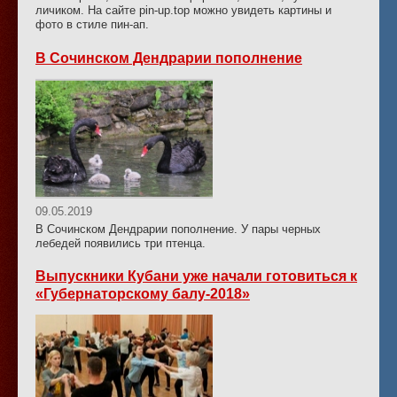
личиком. На сайте pin-up.top можно увидеть картины и
фото в стиле пин-ап.
В Сочинском Дендрарии пополнение
09.05.2019
В Сочинском Дендрарии пополнение. У пары черных
лебедей появились три птенца.
Выпускники Кубани уже начали готовиться к
«Губернаторскому балу-2018»