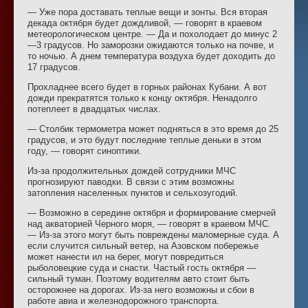
— Уже пора доставать теплые вещи и зонты. Вся вторая
декада октября будет дождливой, — говорят в краевом
метеорологическом центре. — Да и похолодает до минус 2
—3 градусов. Но заморозки ожидаются только на почве, и
то ночью. А днем температура воздуха будет доходить до
17 градусов.
Прохладнее всего будет в горных районах Кубани. А вот
дожди прекратятся только к концу октября. Ненадолго
потеплеет в двадцатых числах.
— Столбик термометра может подняться в это время до 25
градусов, и это будут последние теплые деньки в этом
году, — говорят синоптики.
Из-за продолжительных дождей сотрудники МЧС
прогнозируют паводки. В связи с этим возможны
затопления населенных пунктов и сельхозугодий.
— Возможно в середине октября и формирование смерчей
над акваторией Черного моря, — говорят в краевом МЧС.
— Из-за этого могут быть повреждены маломерные суда. А
если случится сильный ветер, на Азовском побережье
может нанести ил на берег, могут повредиться
рыболовецкие суда и снасти. Частый гость октября —
сильный туман. Поэтому водителям авто стоит быть
осторожнее на дорогах. Из-за него возможны и сбои в
работе авиа и железнодорожного транспорта.