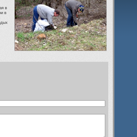
ая в
ни в
м
одых