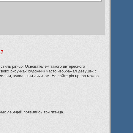
о?
стиль pin-up. Основателем такого интересного
своих рисунках художник часто изображал девушек с
лым, кукольным личиком. На сайте pin-up.top можно
ных лебедей появились три птенца.