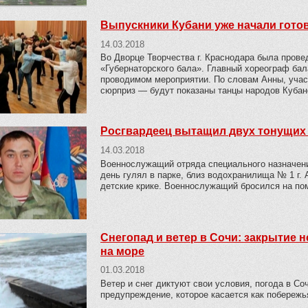
Выпускники Кубани уже начали готов
14.03.2018
Во Дворце Творчества г. Краснодара была провед
«Губернаторского бала». Главный хореограф бал
проводимом мероприятии. По словам Анны, учас
сюрприз — будут показаны танцы народов Кубанс
Росгвардеец вытащил двух тонущих
14.03.2018
Военнослужащий отряда специального назначени
день гулял в парке, близ водохранилища № 1 г.
детские крике. Военнослужащий бросился на по
Снегопад и ветер в Сочи: закрытие
на море
01.03.2018
Ветер и снег диктуют свои условия, погода в Со
предупреждение, которое касается как побережья