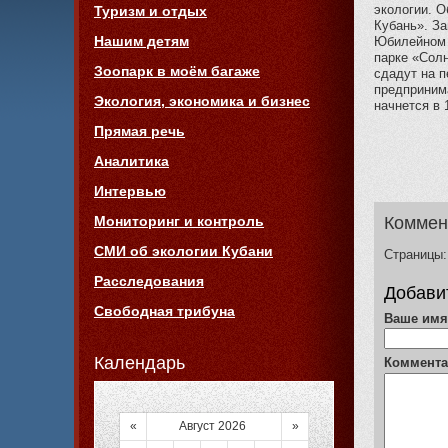
экологии. О
Туризм и отдых
Кубань». За
Нашим детям
Юбилейном 
парке «Солн
Зоопарк в моём багаже
сдадут на 
предприним
Экология, экономика и бизнес
начнется в 
Прямая речь
Аналитика
Интервью
Мониторинг и контроль
Коммен
СМИ об экологии Кубани
Страницы:
Расследования
Добави
Свободная трибуна
Ваше им
Календарь
Коммент
«
Август 2026
»