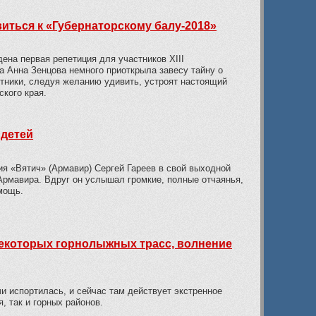
иться к «Губернаторскому балу-2018»
ена первая репетиция для участников XIII
а Анна Зенцова немного приоткрыла завесу тайну о
тники, следуя желанию удивить, устроят настоящий
кого края.
 детей
я «Вятич» (Армавир) Сергей Гареев в свой выходной
 Армавира. Вдруг он услышал громкие, полные отчаянья,
мощь.
 некоторых горнолыжных трасс, волнение
чи испортилась, и сейчас там действует экстренное
, так и горных районов.