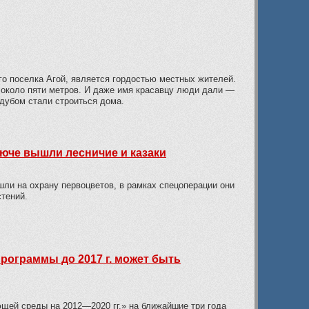
го поселка Агой, является гордостью местных жителей.
 около пяти метров. И даже имя красавцу люди дали —
 дубом стали строиться дома.
люче вышли лесничие и казаки
ли на охрану первоцветов, в рамках спецоперации они
тений.
рограммы до 2017 г. может быть
ей среды на 2012—2020 гг.» на ближайшие три года