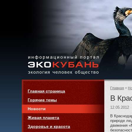
Экология,
человек,
общество
Информационный портал
Страницы:
«ЭКО-КУБАНЬ»
Родительск
Главная
Но
Навигация
Главная страница
страницы:
В Кра
Горячие темы
12.05.2012
Новости
В Краснода
Живая планета
природе люд
движения «
Здоровье и красота
безопасност