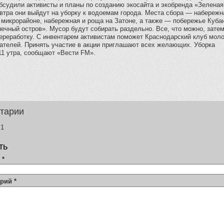
бсудили активисты и планы по созданию экосайта и экобренда «Зеленая
втра они выйдут на уборку к водоемам города. Места сбора — набережн
микрорайоне, набережная и роща на Затоне, а также — побережье Куба
ечный остров». Мусор будут собирать раздельно. Все, что можно, зате
переработку. С инвентарем активистам поможет Краснодарский клуб мол
ателей. Принять участие в акции приглашают всех желающих. Уборка
11 утра, сообщают «Вести FM».
тарии
1
ть
я
*
арий
*