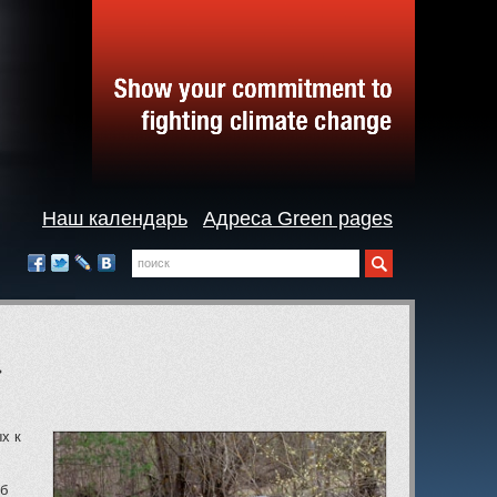
Наш календарь
Адреса Green pages
Поиск
Мы
в
Facebook
Twitter
LiveJournal
Вконтакте
социальных
сетях:
»
х к
об