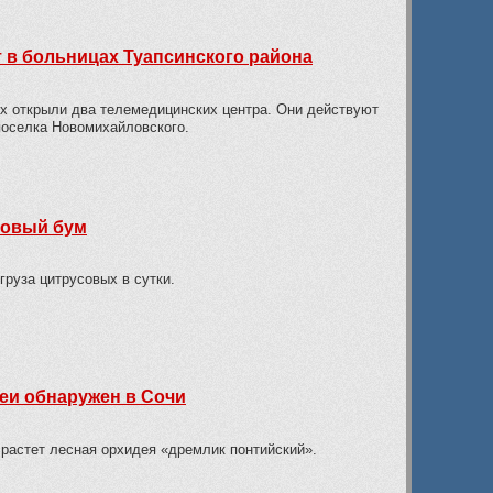
 в больницах Туапсинского района
х открыли два телемедицинских центра. Они действуют
поселка Новомихайловского.
новый бум
руза цитрусовых в сутки.
еи обнаружен в Сочи
 растет лесная орхидея «дремлик понтийский».