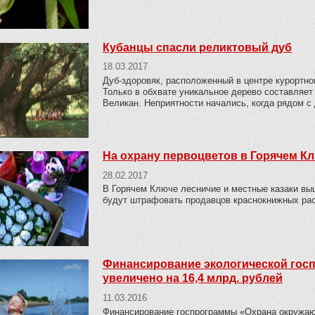
Кубанцы спасли реликтовый дуб
18.03.2017
Дуб-здоровяк, расположенный в центре курортно
Только в обхвате уникальное дерево составляет
Великан. Неприятности начались, когда рядом с
На охрану первоцветов в Горячем К
28.02.2017
В Горячем Ключе лесничие и местные казаки выш
будут штрафовать продавцов краснокнижных рас
Финансирование экологической госп
увеличено на 16,4 млрд. рублей
11.03.2016
Финансирование госпрограммы «Охрана окружающ