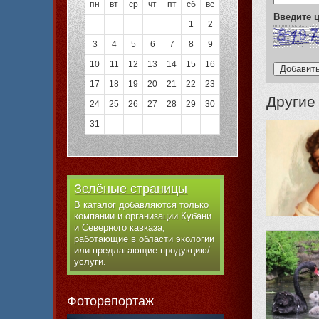
пн
вт
ср
чт
пт
сб
вс
Введите
1
2
3
4
5
6
7
8
9
10
11
12
13
14
15
16
17
18
19
20
21
22
23
Другие
24
25
26
27
28
29
30
31
Зелёные страницы
В каталог добавляются только
компании и организации Кубани
и Северного кавказа,
работающие в области экологии
или предлагающие продукцию/
услуги.
Фоторепортаж