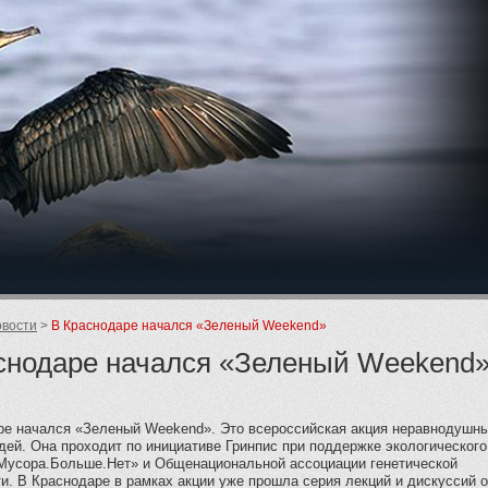
ие
вости
В Краснодаре начался «Зеленый Weekend»
снодаре начался «Зеленый Weekend
ре начался «Зеленый Weekend». Это всероссийская акция неравнодушны
ей. Она проходит по инициативе Гринпис при поддержке экологического
Мусора.Больше.Нет» и Общенациональной ассоциации генетической
и. В Краснодаре в рамках акции уже прошла серия лекций и дискуссий 