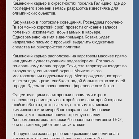
Каменский карьер в окрестностях поселка Галицино, где до
последнего времени велась разработка известняка для
олимпийских объектов.
Как указано в протоколе совещания, Роснедрам поручено
"в возможно короткий срок" провести списание запасов
полезных ископаемых, добываемых в карьере.
Одновременно на имя вице-премьера Козака будет
направлено письмо с просьбой выделить бюджетные
средства на обустройство полигона.
Каменский карьер расположен на карстовом массиве прямо
над двумя существующими водозаборами. Согласно
генеральному плану города Сочи, эта территория входит во
вторую зону санитарной охраны Мзымтинского
месторождения подземных вод. Месторождение, которое
тянется вдоль реки, снабжает водой большинство жителей
города. Здесь же расположено форелевое хозяйство.
Существующими санитарными правилами строго
запрещено размещать во второй зоне санитарной охраны
любые объекты, которые могут стать источниками
химического или микробного заражения. Чиновники
решили, что, называя новую огромную свалку
"современным экологически безопасным полигоном ТБО",
они спасли людей от ядовитых стоков.
В нарушение закона, решение о размещении полигона в
Каменском карьере возле Галицино принято без