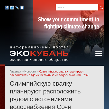
Экология,
человек,
Поиск
Мы
общество
в
Facebook
Twitter
LiveJournal
Вконтакте
социальных
сетях:
Информационный портал
Родительские
Главная
Новости
Олимпийскую свалку планируют
«ЭКО-КУБАНЬ»
страницы:
расположить рядом с источниками водоснабжения Сочи
Олимпийскую свалку
планируют расположить
рядом с источниками
водоснабжения Сочи