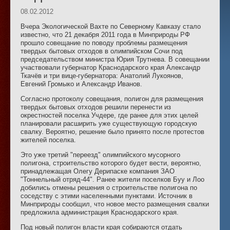
08.02.2012
Вчера Экологической Вахте по Северному Кавказу стало
известно, что 21 декабря 2011 года в Минприроды РФ
прошло совещание по поводу проблемы размещения
твердых бытовых отходов в олимпийском Сочи под
председательством министра Юрия Трутнева. В совещании
участвовали губернатор Краснодарского края Александр
Ткачёв и три вице-губернатора: Анатолий Лукоянов,
Евгений Громыко и Александр Иванов.
Согласно протоколу совещания, полигон для размещения
твердых бытовых отходов решили перенести из
окрестностей поселка Учдере, где ранее для этих целей
планировали расширить уже существующую городскую
свалку. Вероятно, решение было принято после протестов
жителей поселка.
Это уже третий "переезд" олимпийского мусорного
полигона, строительство которого будет вести, вероятно,
принадлежащая Олегу Дерипаске компания ЗАО
"Тоннельный отряд-44". Ранее жители поселков Буу и Лоо
добились отмены решения о строительстве полигона по
соседству с этими населенными пунктами. Источник в
Минприроды сообщил, что новое место размещения свалки
предложила администрация Краснодарского края.
Под новый полигон власти края собираются отдать