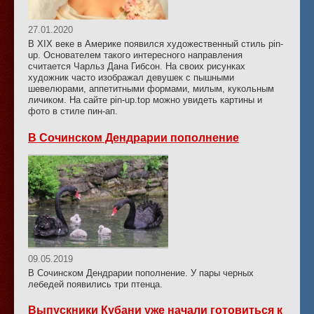
27.01.2020
В XIX веке в Америке появился художественный стиль pin-
up. Основателем такого интересного направления
считается Чарльз Дана Гибсон. На своих рисунках
художник часто изображал девушек с пышными
шевелюрами, аппетитными формами, милым, кукольным
личиком. На сайте pin-up.top можно увидеть картины и
фото в стиле пин-ап.
В Сочинском Дендрарии пополнение
09.05.2019
В Сочинском Дендрарии пополнение. У пары черных
лебедей появились три птенца.
Выпускники Кубани уже начали готовиться к