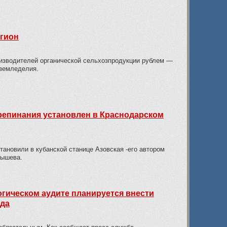
егион
изводителей органической сельхозпродукции рублем —
оземледелия.
репинания установлен в Краснодарском
тановили в кубанской станице Азовская -его автором
бышева.
огическом аудите планируется внести
ода