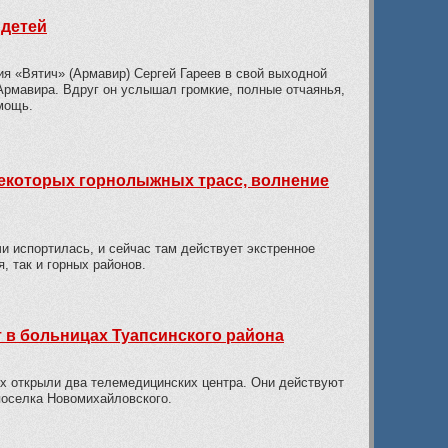
 детей
я «Вятич» (Армавир) Сергей Гареев в свой выходной
 Армавира. Вдруг он услышал громкие, полные отчаянья,
мощь.
 некоторых горнолыжных трасс, волнение
чи испортилась, и сейчас там действует экстренное
, так и горных районов.
 в больницах Туапсинского района
х открыли два телемедицинских центра. Они действуют
поселка Новомихайловского.