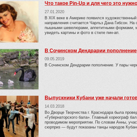
Что такое Pin-Up и для чего это нужн
27.01.2020
В XIX веке в Америке появился художественный 
направления считается Чарльз Дана Гибсон. На 
пышными шевелюрами, аппетитными формами, ми
увидеть картины и фото в стиле пин-ап.
В Сочинском Дендрарии пополнение
09.05.2019
В Сочинском Дендрарии пополнение. У пары чер
Выпускники Кубани уже начали готов
14.03.2018
Во Дворце Творчества г. Краснодара была провед
«Губернаторского бала». Главный хореограф бал
проводимом мероприятии. По словам Анны, учас
сюрприз — будут показаны танцы народов Кубанс