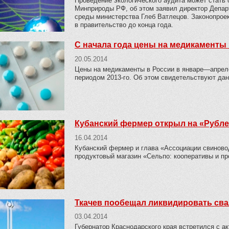
Проведение экологического аудита может стать
Минприроды РФ, об этом заявил директор Депар
среды министерства Глеб Ватлецов. Законопроек
в правительство до конца года.
С начала года цены на медикаменты
20.05.2014
Цены на медикаменты в России в январе—апреле
периодом 2013-го. Об этом свидетельствуют дан
Кубанский фермер открыл на «Рубле
16.04.2014
Кубанский фермер и глава «Ассоциации свиново
продуктовый магазин «Сельпо: кооперативы и пр
Ткачев пообещал ликвидировать свал
03.04.2014
Губернатор Краснодарского края встретился с а