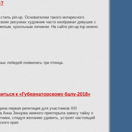
о?
стиль pin-up. Основателем такого интересного
своих рисунках художник часто изображал девушек с
лым, кукольным личиком. На сайте pin-up.top можно
ных лебедей появились три птенца.
иться к «Губернаторскому балу-2018»
ена первая репетиция для участников XIII
а Анна Зенцова немного приоткрыла завесу тайну о
тники, следуя желанию удивить, устроят настоящий
кого края.