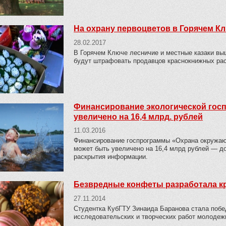
На охрану первоцветов в Горячем К
28.02.2017
В Горячем Ключе лесничие и местные казаки выш
будут штрафовать продавцов краснокнижных рас
Финансирование экологической госп
увеличено на 16,4 млрд. рублей
11.03.2016
Финансирование госпрограммы «Охрана окружающ
может быть увеличено на 16,4 млрд рублей — д
раскрытия информации.
Безвредные конфеты разработала кр
27.11.2014
Студентка КубГТУ Зинаида Баранова стала побе
исследовательских и творческих работ молодежи