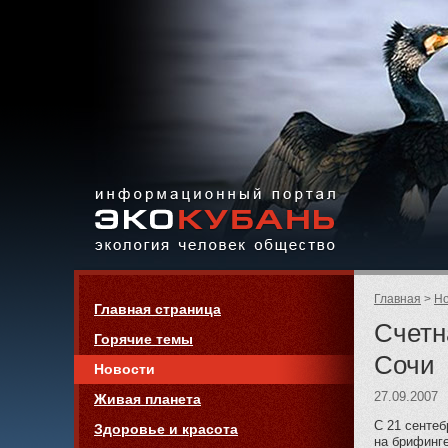
Экология,
человек,
общество
Информационный портал
Страницы:
«ЭКО-КУБАНЬ»
Родительск
Главная
Но
Навигация
Главная страница
страницы:
Счетн
Горячие темы
Сочи
Новости
27.09.2007
Живая планета
С 21 сентеб
Здоровье и красота
на брифинге