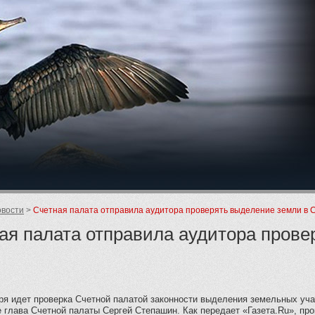
ие
вости
Счетная палата отправила аудитора проверять выделение земли в 
ая палата отправила аудитора прове
ря идет проверка Счетной палатой законности выделения земельных уча
 глава Счетной палаты Сергей Степашин. Как передает «Газета.Ru», пр