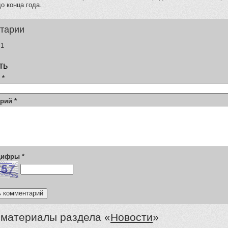
о конца года.
тарии
1
ть
я
*
арий
*
 цифры
*
 материалы раздела «
Новости
»