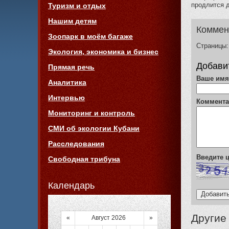
продлится д
Туризм и отдых
Нашим детям
Коммен
Зоопарк в моём багаже
Страницы:
Экология, экономика и бизнес
Добави
Прямая речь
Ваше им
Аналитика
Интервью
Коммент
Мониторинг и контроль
СМИ об экологии Кубани
Расследования
Введите
Свободная трибуна
Календарь
Другие
«
Август 2026
»