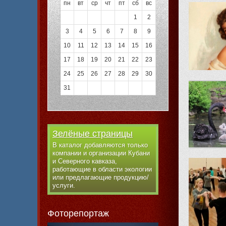
пн
вт
ср
чт
пт
сб
вс
1
2
3
4
5
6
7
8
9
10
11
12
13
14
15
16
17
18
19
20
21
22
23
24
25
26
27
28
29
30
31
Зелёные страницы
В каталог добавляются только
компании и организации Кубани
и Северного кавказа,
работающие в области экологии
или предлагающие продукцию/
услуги.
Фоторепортаж