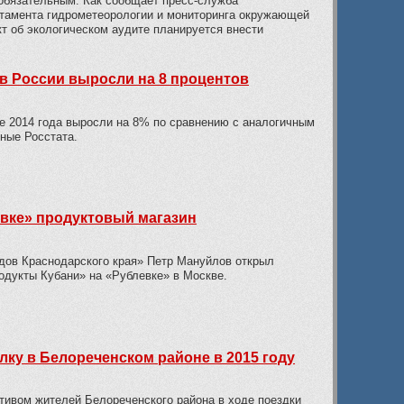
 обязательным. Как сообщает пресс-служба
тамента гидрометеорологии и мониторинга окружающей
т об экологическом аудите планируется внести
 в России выросли на 8 процентов
 2014 года выросли на 8% по сравнению с аналогичным
ные Росстата.
вке» продуктовый магазин
дов Краснодарского края» Петр Мануйлов открыл
одукты Кубани» на «Рублевке» в Москве.
ку в Белореченском районе в 2015 году
ктивом жителей Белореченского района в ходе поездки