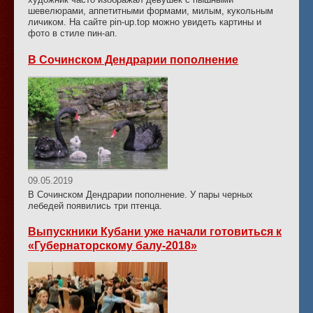
шевелюрами, аппетитными формами, милым, кукольным
личиком. На сайте pin-up.top можно увидеть картины и
фото в стиле пин-ап.
В Сочинском Дендрарии пополнение
09.05.2019
В Сочинском Дендрарии пополнение. У пары черных
лебедей появились три птенца.
Выпускники Кубани уже начали готовиться к
«Губернаторскому балу-2018»