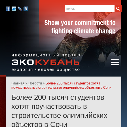
Экология,
человек,
Поиск
Мы
общество
в
Facebook
Twitter
LiveJournal
Вконтакте
социальных
сетях:
Информационный портал
Родительские
Главная
Новости
Более 200 тысяч студентов хотят
«ЭКО-КУБАНЬ»
страницы:
поучаствовать в строительстве олимпийских объектов в Сочи
Более 200 тысяч студентов
хотят поучаствовать в
строительстве олимпийских
объектов в Сочи