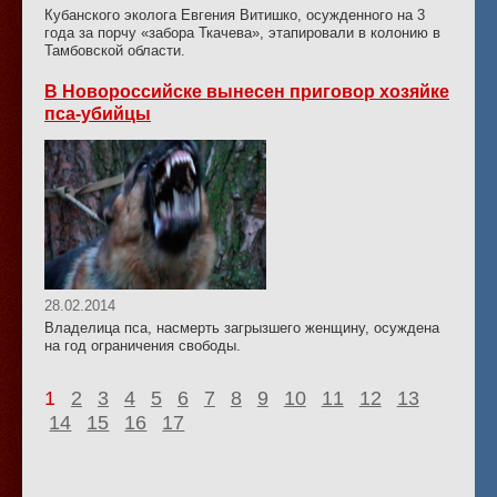
Кубанского эколога Евгения Витишко, осужденного на 3
года за порчу «забора Ткачева», этапировали в колонию в
Тамбовской области.
В Новороссийске вынесен приговор хозяйке
пса-убийцы
28.02.2014
Владелица пса, насмерть загрызшего женщину, осуждена
на год ограничения свободы.
1
2
3
4
5
6
7
8
9
10
11
12
13
14
15
16
17