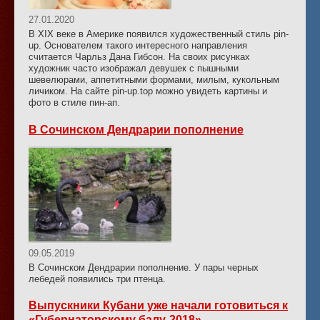
27.01.2020
В XIX веке в Америке появился художественный стиль pin-
up. Основателем такого интересного направления
считается Чарльз Дана Гибсон. На своих рисунках
художник часто изображал девушек с пышными
шевелюрами, аппетитными формами, милым, кукольным
личиком. На сайте pin-up.top можно увидеть картины и
фото в стиле пин-ап.
В Сочинском Дендрарии пополнение
09.05.2019
В Сочинском Дендрарии пополнение. У пары черных
лебедей появились три птенца.
Выпускники Кубани уже начали готовиться к
«Губернаторскому балу-2018»