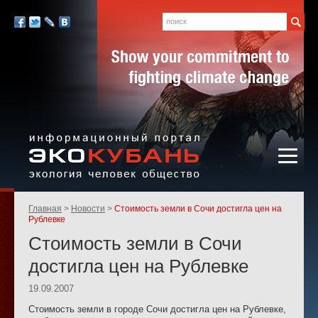
Экология,
человек,
Поиск
Мы
общество
в
Facebook
Twitter
LiveJournal
Вконтакте
социальных
сетях:
Информационный портал
Родительские
Главная
Новости
Стоимость земли в Сочи достигла цен на
«ЭКО-КУБАНЬ»
страницы:
Рублевке
Стоимость земли в Сочи
достигла цен на Рублевке
19.09.2007
Стоимость земли в городе Сочи достигла цен на Рублевке,