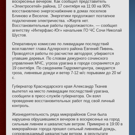
воскресенье вечером. Как сообщил представитель
«Электросетей» района, 17 сентября на 11:00 на 90%
восстановлено энергоснабжение в домах поселков
Блиново и Веселое. Энергетики продолжают поэтапное
подключение электричества. «Жертв нет.
Восстановительные работы продолжаются», — сообщил
агентству «Интерфакс-Юг» начальник ГО ЧС Сочи Николай
Шустов.
Оперативную комиссию по ликвидации последствий
возглавляет глава Адлерского района Евгений Пивень.
Проводятся работы по расчистке автодорог, убираются
упавшие деревья. По словам дежурного сочинского
управления МЧС, угроза урагана в городе сохраняется до
19 сентября. По сведениям Гидрометцентра, ожидается
гроза, ливневые дожди и ветер 7-12 м/с порывами до 20 м/
с.
Губернатор Краснодарского края Александр Ткачев
вылетел на место ликвидации последствий урагана,
сообщили в пресс-службе губернатора. Он взял
проведение восстановительных работ под свой личный
контроль.
Жизнедеятельность ряда микрорайонов Сочи была
нарушена обрушившимся вечером в воскресенье на город
сильным ливнем и шквалистым ветром. Примерно в 19:00 в
микрорайонах города прошел сильный ливневый дождь,
сопровождаемый шквалистым ветром, в результате