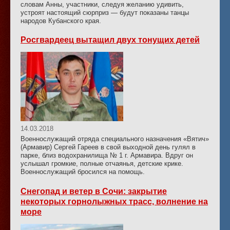
словам Анны, участники, следуя желанию удивить,
устроят настоящий сюрприз — будут показаны танцы
народов Кубанского края.
Росгвардеец вытащил двух тонущих детей
14.03.2018
Военнослужащий отряда специального назначения «Вятич»
(Армавир) Сергей Гареев в свой выходной день гулял в
парке, близ водохранилища № 1 г. Армавира. Вдруг он
услышал громкие, полные отчаянья, детские крике.
Военнослужащий бросился на помощь.
Снегопад и ветер в Сочи: закрытие
некоторых горнолыжных трасс, волнение на
море