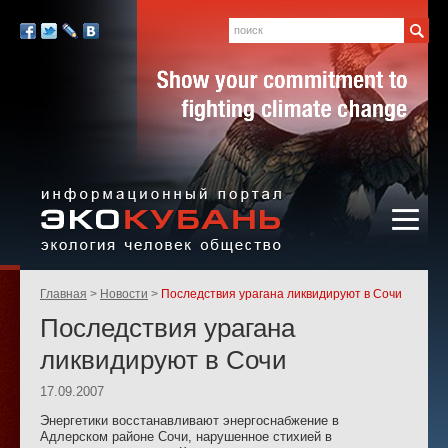
Экология,
человек,
Поиск
Мы
общество
в
Facebook
Twitter
LiveJournal
Вконтакте
социальных
сетях:
Информационный портал
Родительские
Главная
Новости
Последствия урагана ликвидируют в Сочи
«ЭКО-КУБАНЬ»
страницы:
Последствия урагана
ликвидируют в Сочи
17.09.2007
Энергетики восстанавливают энергоснабжение в
Адлерском районе Сочи, нарушенное стихией в