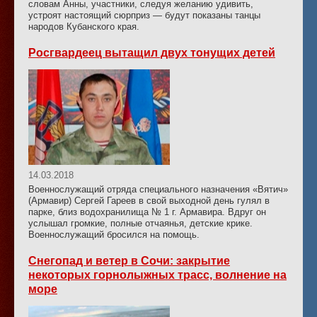
словам Анны, участники, следуя желанию удивить,
устроят настоящий сюрприз — будут показаны танцы
народов Кубанского края.
Росгвардеец вытащил двух тонущих детей
14.03.2018
Военнослужащий отряда специального назначения «Вятич»
(Армавир) Сергей Гареев в свой выходной день гулял в
парке, близ водохранилища № 1 г. Армавира. Вдруг он
услышал громкие, полные отчаянья, детские крике.
Военнослужащий бросился на помощь.
Снегопад и ветер в Сочи: закрытие
некоторых горнолыжных трасс, волнение на
море