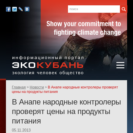
Экология,
человек,
Поиск
Мы
общество
в
Facebook
Twitter
LiveJournal
Вконтакте
социальных
сетях:
Информационный портал
Родительские
Главная
Новости
В Анапе народные контролеры проверят
«ЭКО-КУБАНЬ»
страницы:
цены на продукты питания
В Анапе народные контролеры
проверят цены на продукты
питания
05.11.2013