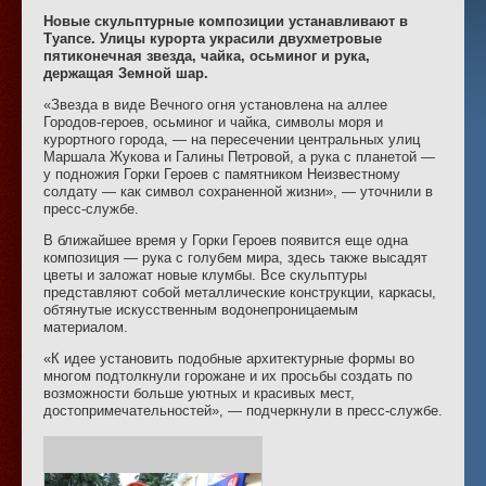
Новые скульптурные композиции устанавливают в
Туапсе. Улицы курорта украсили двухметровые
пятиконечная звезда, чайка, осьминог и рука,
держащая Земной шар.
«Звезда в виде Вечного огня установлена на аллее
Городов-героев, осьминог и чайка, символы моря и
курортного города, — на пересечении центральных улиц
Маршала Жукова и Галины Петровой, а рука с планетой —
у подножия Горки Героев с памятником Неизвестному
солдату — как символ сохраненной жизни», — уточнили в
пресс-службе.
В ближайшее время у Горки Героев появится еще одна
композиция — рука с голубем мира, здесь также высадят
цветы и заложат новые клумбы. Все скульптуры
представляют собой металлические конструкции, каркасы,
обтянутые искусственным водонепроницаемым
материалом.
«К идее установить подобные архитектурные формы во
многом подтолкнули горожане и их просьбы создать по
возможности больше уютных и красивых мест,
достопримечательностей», — подчеркнули в пресс-службе.