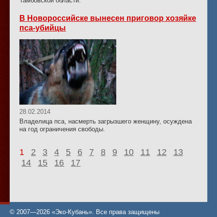
Тамбовской области.
В Новороссийске вынесен приговор хозяйке
пса-убийцы
28.02.2014
Владелица пса, насмерть загрызшего женщину, осуждена
на год ограничения свободы.
1
2
3
4
5
6
7
8
9
10
11
12
13
14
15
16
17
© 2007—2026 «Эко-Кубань». Все права защищены