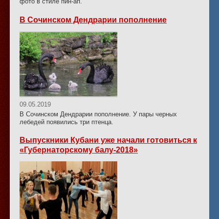
фото в стиле пин-ап.
В Сочинском Дендрарии пополнение
09.05.2019
В Сочинском Дендрарии пополнение. У пары черных
лебедей появились три птенца.
Выпускники Кубани уже начали готовиться к
«Губернаторскому балу-2018»