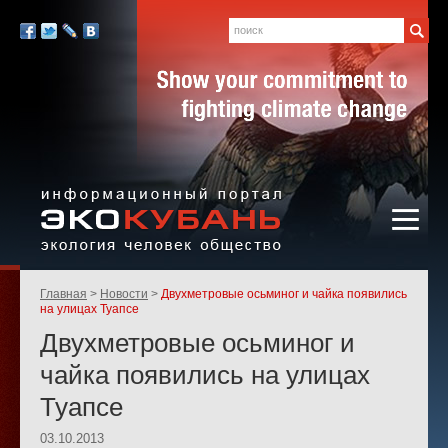
Экология,
человек,
Поиск
Мы
общество
в
Facebook
Twitter
LiveJournal
Вконтакте
социальных
сетях:
Информационный портал
Родительские
Главная
Новости
Двухметровые осьминог и чайка появились
«ЭКО-КУБАНЬ»
страницы:
на улицах Туапсе
Двухметровые осьминог и
чайка появились на улицах
Туапсе
03.10.2013