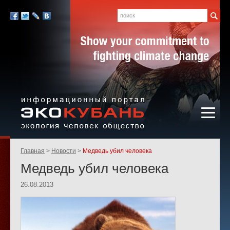
Экология,
человек,
Поиск
Мы
общество
в
Facebook
Twitter
LiveJournal
Вконтакте
социальных
сетях:
Информационный портал
Родительские
Главная
Новости
Медведь убил человека
«ЭКО-КУБАНЬ»
страницы:
Медведь убил человека
26.08.2013