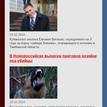
28.02.2014
Кубанского эколога Евгения Витишко, осужденного на 3
года за порчу «забора Ткачева», этапировали в колонию в
Тамбовской области.
В Новороссийске вынесен приговор хозяйке
пса-убийцы
28.02.2014
Владелица пса, насмерть загрызшего женщину, осуждена