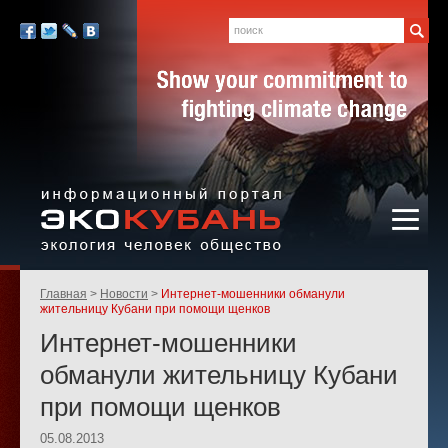
Экология,
человек,
Поиск
Мы
общество
в
Facebook
Twitter
LiveJournal
Вконтакте
социальных
сетях:
Информационный портал
Родительские
Главная
Новости
Интернет-мошенники обманули
«ЭКО-КУБАНЬ»
страницы:
жительницу Кубани при помощи щенков
Интернет-мошенники
обманули жительницу Кубани
при помощи щенков
05.08.2013