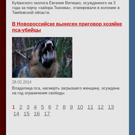
Кубанского эколога Евгения Витишко, осужденного на 3
года за порчу «забора Ткачева», этапировали в колонию в
Тамбовской области.
В Новороссийске вынесен приговор хозяйке
пса-убийцы
28.02.2014
Владелица пса, насмерть загрызшего женщину, осуждена
на год ограничения свободы.
1
2
3
4
5
6
7
8
9
10
11
12
13
14
15
16
17