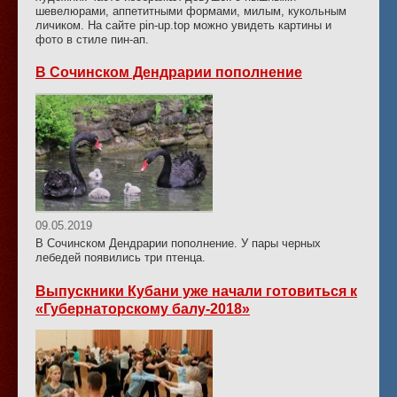
шевелюрами, аппетитными формами, милым, кукольным
личиком. На сайте pin-up.top можно увидеть картины и
фото в стиле пин-ап.
В Сочинском Дендрарии пополнение
09.05.2019
В Сочинском Дендрарии пополнение. У пары черных
лебедей появились три птенца.
Выпускники Кубани уже начали готовиться к
«Губернаторскому балу-2018»