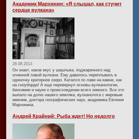
Академик Мархинин: «Я слышал, как стучит
сердце вулкана»
28.08.2013
Он знает, каков вкус у шашлыка, поджаренного над
огненной лавой вулкана. Ему давилось переплывать в
одиночку кратерное озеро. Катался по лаве на камне, как
на сноуборде! А еще перевернул основы вулканологии,
биохимии и науки о происхождении всего земного. Все это
выпало на долю нашего земляка, вулканолога с мировым
именем, доктора географических наук, академика Евгения
Мархинина.
Андрей Крайний: Рыба ждет! Но недолго