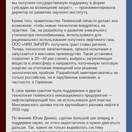
мы получили государственную поддержку в форме
субсидии на возмещение затрат», — прокомментировала
директор по развитию научного института.
Кроме того, правительство Тюменской области делает все
возможное, чтобы новые технологии внедрялись на
практике. Так, на разработку и развитие уникального
утилизатора-теплообменника, используемого для
рационального использования попутного нефтяного газа,
ООО «НИИ ЭиРИПР» получила грант главы региона.
Теперь технология запатентована, прошла испытания и
запускается в массовое производство. Такая установка
позволяет в 20—40 раз снизить выбросы загрязняющих
веществ в атмосферу и направлять полученную тепловую
энергию на отопление помещений или решение
экологических проблем. Разработкой заинтересовались не
только российские, но и зарубежные компании, в
частности, в Германии.
В свое время грантом была поддержана и другая
технология тюменского инновационного предприятия —
нефтесорбирующий бон, ее использовали для очистки
Мексиканского залива после крупнейшего разлива нефти в
2010 году.
По мнению Юлии Денеко, сделан большой шаг вперед в
поддержке науки, но этого недостаточно и нужно двигаться
дальше. Так, важно не только выработать систему