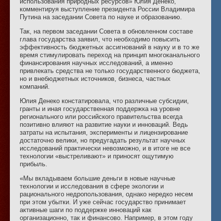
использования природных ресурсов» Юлия Денеко,
комментируя выступление президента России Владимира
Путина на заседании Совета по науке и образованию.
Так, на первом заседании Совета в обновленном составе
глава государства заявил, что необходимо повысить
эффективность бюджетных ассигнований в науку и в то же
время стимулировать переход на принцип многоканального
финансирования научных исследований, а именно
привлекать средства не только государственного бюджета,
но и внебюджетных источников, бизнеса, частных
компаний.
Юлия Денеко констатировала, что различные субсидии,
гранты и иная государственная поддержка на уровне
регионального или российского правительства всегда
позитивно влияют на развитие науки и инноваций. Ведь
затраты на испытания, эксперименты и лицензирование
достаточно велики, но предугадать результат научных
исследований практически невозможно, и в итоге не все
технологии «выстреливают» и приносят ощутимую
прибыль.
«Мы вкладываем большие деньги в новые научные
технологии и исследования в сфере экологии и
рационального недропользования, однако нередко несем
при этом убытки. И уже сейчас государство принимает
активные шаги по поддержке инноваций как
организационно, так и финансово. Например, в этом году