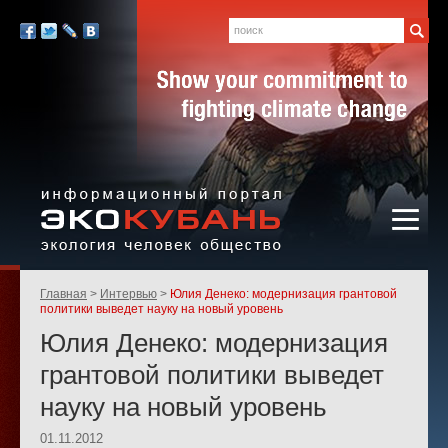
Экология,
человек,
Поиск
Мы
общество
в
Facebook
Twitter
LiveJournal
Вконтакте
социальных
сетях:
Информационный портал
Родительские
Главная
Интервью
Юлия Денеко: модернизация грантовой
«ЭКО-КУБАНЬ»
страницы:
политики выведет науку на новый уровень
Юлия Денеко: модернизация
грантовой политики выведет
науку на новый уровень
01.11.2012