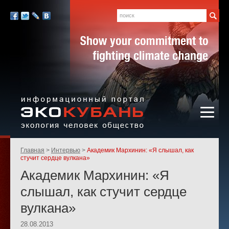
Экология,
человек,
Поиск
Мы
общество
в
Facebook
Twitter
LiveJournal
Вконтакте
социальных
сетях:
Информационный портал
Родительские
Главная
Интервью
Академик Мархинин: «Я слышал, как
«ЭКО-КУБАНЬ»
страницы:
стучит сердце вулкана»
Академик Мархинин: «Я
слышал, как стучит сердце
вулкана»
28.08.2013