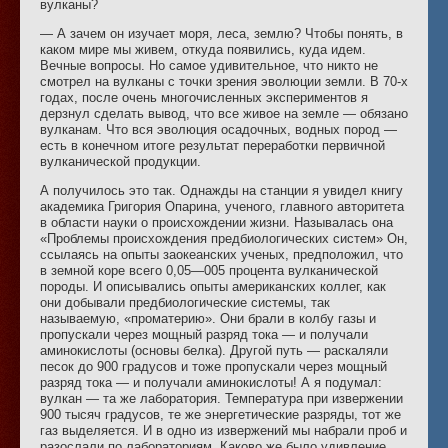
вулканы?
— А зачем он изучает моря, леса, землю? Чтобы понять, в
каком мире мы живем, откуда появились, куда идем.
Вечные вопросы. Но самое удивительное, что никто не
смотрел на вулканы с точки зрения эволюции земли. В 70-х
годах, после очень многочисленных экспериментов я
дерзнул сделать вывод, что все живое на земле — обязано
вулканам. Что вся эволюция осадочных, водных пород —
есть в конечном итоге результат переработки первичной
вулканической продукции.
А получилось это так. Однажды на станции я увидел книгу
академика Григория Опарина, ученого, главного авторитета
в области науки о происхождении жизни. Называлась она
«Проблемы происхождения предбиологических систем» Он,
ссылаясь на опыты заокеанских ученых, предположил, что
в земной коре всего 0,05—005 процента вулканической
породы. И описывались опыты американских коллег, как
они добывали предбиологические системы, так
называемую, «проматерию». Они брали в колбу газы и
пропускали через мощный разряд тока — и получали
аминокислоты (основы белка). Другой путь — раскаляли
песок до 900 градусов и тоже пропускали через мощный
разряд тока — и получали аминокислоты! А я подумал:
вулкан — та же лаборатория. Температура при извержении
900 тысяч градусов, те же энергетические разряды, тот же
газ выделяется. И в одно из извержений мы набрали проб и
разослали по лабораториям. Каково же было удивление,