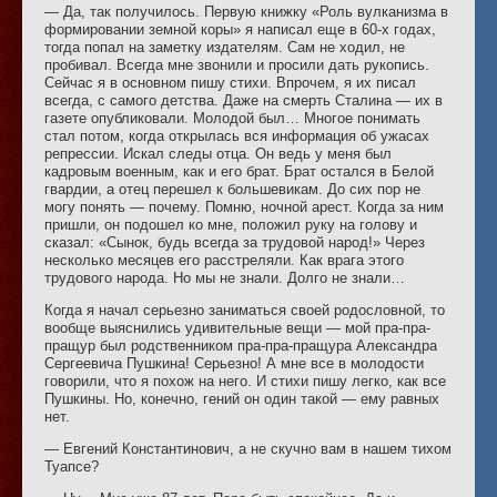
— Да, так получилось. Первую книжку «Роль вулканизма в
формировании земной коры» я написал еще в 60-х годах,
тогда попал на заметку издателям. Сам не ходил, не
пробивал. Всегда мне звонили и просили дать рукопись.
Сейчас я в основном пишу стихи. Впрочем, я их писал
всегда, с самого детства. Даже на смерть Сталина — их в
газете опубликовали. Молодой был… Многое понимать
стал потом, когда открылась вся информация об ужасах
репрессии. Искал следы отца. Он ведь у меня был
кадровым военным, как и его брат. Брат остался в Белой
гвардии, а отец перешел к большевикам. До сих пор не
могу понять — почему. Помню, ночной арест. Когда за ним
пришли, он подошел ко мне, положил руку на голову и
сказал: «Сынок, будь всегда за трудовой народ!» Через
несколько месяцев его расстреляли. Как врага этого
трудового народа. Но мы не знали. Долго не знали…
Когда я начал серьезно заниматься своей родословной, то
вообще выяснились удивительные вещи — мой пра-пра-
пращур был родственником пра-пра-пращура Александра
Сергеевича Пушкина! Серьезно! А мне все в молодости
говорили, что я похож на него. И стихи пишу легко, как все
Пушкины. Но, конечно, гений он один такой — ему равных
нет.
— Евгений Константинович, а не скучно вам в нашем тихом
Туапсе?