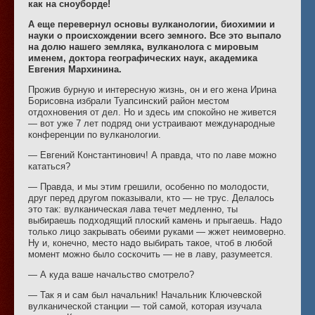
как на сноуборде!
А еще перевернул основы вулканологии, биохимии и
науки о происхождении всего земного. Все это выпало
на долю нашего земляка, вулканолога с мировым
именем, доктора географических наук, академика
Евгения Мархинина.
Прожив бурную и интересную жизнь, он и его жена Ирина
Борисовна избрали Туапсинский район местом
отдохновения от дел. Но и здесь им спокойно не живется
— вот уже 7 лет подряд они устраивают международные
конференции по вулканологии.
— Евгений Константинович! А правда, что по лаве можно
кататься?
— Правда, и мы этим грешили, особенно по молодости,
друг перед другом показывали, кто — не трус. Делалось
это так: вулканическая лава течет медленно, ты
выбираешь подходящий плоский камень и прыгаешь. Надо
только лицо закрывать обеими руками — жжет неимоверно.
Ну и, конечно, место надо выбирать такое, чтоб в любой
момент можно было соскочить — не в лаву, разумеется.
— А куда ваше начальство смотрело?
— Так я и сам был начальник! Начальник Ключевской
вулканической станции — той самой, которая изучала