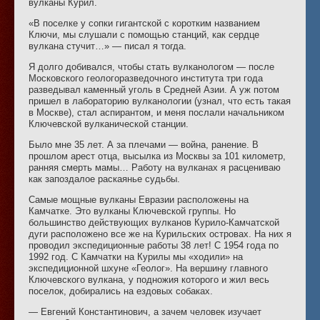
вулканы Курил.
«В поселке у сопки гигантской с коротким названием
Ключи, мы слушали с помощью станций, как сердце
вулкана стучит…» — писал я тогда.
Я долго добивался, чтобы стать вулканологом — после
Московского геологоразведочного института три года
разведывал каменный уголь в Средней Азии. А уж потом
пришел в лабораторию вулканологии (узнал, что есть такая
в Москве), стал аспирантом, и меня послали начальником
Ключевской вулканической станции.
Было мне 35 лет. А за плечами — война, ранение. В
прошлом арест отца, высылка из Москвы за 101 километр,
ранняя смерть мамы… Работу на вулканах я расцениваю
как запоздалое раскаянье судьбы.
Самые мощные вулканы Евразии расположены на
Камчатке. Это вулканы Ключевской группы. Но
большинство действующих вулканов Курило-Камчатской
дуги расположено все же на Курильских островах. На них я
проводил экспедиционные работы 38 лет! С 1954 года по
1992 год. С Камчатки на Курилы мы «ходили» на
экспедиционной шхуне «Геолог». На вершину главного
Ключевского вулкана, у подножия которого и жил весь
поселок, добирались на ездовых собаках.
— Евгений Константинович, а зачем человек изучает