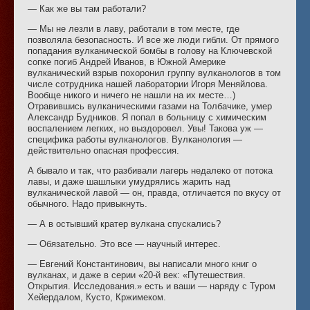
— Как же вы там работали?
— Мы не лезли в лаву, работали в том месте, где
позволяла безопасность. И все же люди гибли. От прямого
попадания вулканической бомбы в голову на Ключевской
сопке погиб Андрей Иванов, в Южной Америке
вулканический взрыв похоронил группу вулканологов в том
числе сотрудника нашей лаборатории Игоря Меняйлова.
Вообще никого и ничего не нашли на их месте…)
Отравившись вулканическими газами на Толбачике, умер
Александр Будников. Я попал в больницу с химическим
воспалением легких, но выздоровел. Увы! Такова уж —
специфика работы вулканологов. Вулканология —
действительно опасная профессия.
А бывало и так, что разбивали лагерь недалеко от потока
лавы, и даже шашлыки умудрялись жарить над
вулканической лавой — он, правда, отличается по вкусу от
обычного. Надо привыкнуть.
— А в остывший кратер вулкана спускались?
— Обязательно. Это все — научный интерес.
— Евгений Константинович, вы написали много книг о
вулканах, и даже в серии «20-й век: «Путешествия.
Открытия. Исследования.» есть и ваши — наряду с Туром
Хейердалом, Кусто, Кржимеком.