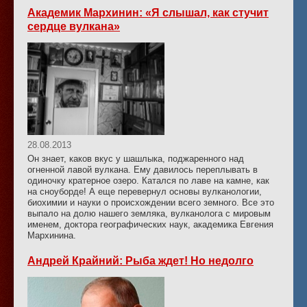
Академик Мархинин: «Я слышал, как стучит
сердце вулкана»
28.08.2013
Он знает, каков вкус у шашлыка, поджаренного над
огненной лавой вулкана. Ему давилось переплывать в
одиночку кратерное озеро. Катался по лаве на камне, как
на сноуборде! А еще перевернул основы вулканологии,
биохимии и науки о происхождении всего земного. Все это
выпало на долю нашего земляка, вулканолога с мировым
именем, доктора географических наук, академика Евгения
Мархинина.
Андрей Крайний: Рыба ждет! Но недолго