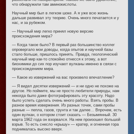
что обнаружили там аминокислоты.
Научный мир был в легком шоке. А я уже всю жизнь
дальше развивал эту теорию. Очень много печатается и у
нас, и за рубежом.
— Научный мир легко принял новую версию
происхождения мира?
— Когда такое было? В первый раз большинство коллег
опровергало мои доводы, когда опытов и научной базы
стало больше, пришлось принять. Правда, геологический
научный мир как-то спокойно отнесся к этому, а вот
биохимики до сих пор изучают вулканы именно в связи с
происхождением мира.
— Какое из извержений на вас произвело впечатление?
— Я видел десятки извержений — и ни одно не похоже на
другое. Но поймите, мы не просто любители природы, нам
некогда было даже фотографировать эту красоту. Надо
было успеть сделать очень много работы. Взять пробы. В
разное время извержения. Из разных точек, сами пробы
разные — пепла, газов, грунта и так далее… Впрочем, есть
один вулкан, о котором стоит сказать — Безымянный. 30
марта 1962 года он взорвался. На нем произошел большой
взрыв. То есть снесло «крышу» — кратер, и огненная гора
поднималась высоко вверх.