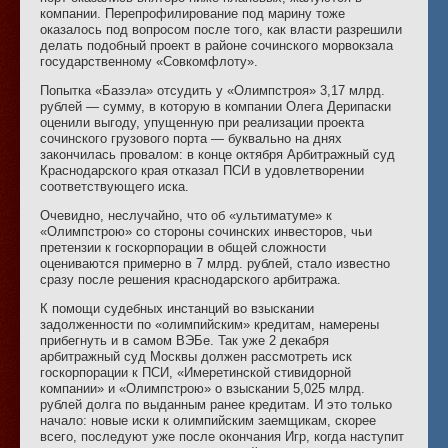
компании. Перепрофилирование под марину тоже
оказалось под вопросом после того, как власти разрешили
делать подобный проект в районе сочинского морвокзала
государственному «Совкомфлоту».
Попытка «Базэла» отсудить у «Олимпстроя» 3,17 млрд.
рублей — сумму, в которую в компании Олега Дерипаски
оценили выгоду, упущенную при реализации проекта
сочинского грузового порта — буквально на днях
закончилась провалом: в конце октября Арбитражный суд
Краснодарского края отказал ПСИ в удовлетворении
соответствующего иска.
Очевидно, неслучайно, что об «ультиматуме» к
«Олимпстрою» со стороны сочинских инвесторов, чьи
претензии к госкорпорации в общей сложности
оцениваются примерно в 7 млрд. рублей, стало известно
сразу после решения краснодарского арбитража.
К помощи судебных инстанций во взыскании
задолженности по «олимпийским» кредитам, намерены
прибегнуть и в самом ВЭБе. Так уже 2 декабря
арбитражный суд Москвы должен рассмотреть иск
госкорпорации к ПСИ, «Имеретинской стивидорной
компании» и «Олимпстрою» о взыскании 5,025 млрд.
рублей долга по выданным ранее кредитам. И это только
начало: новые иски к олимпийским заемщикам, скорее
всего, последуют уже после окончания Игр, когда наступит