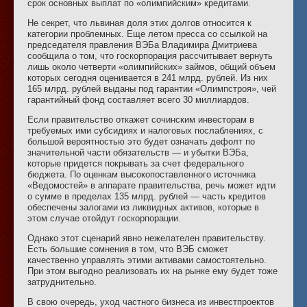
срок основных выплат по «олимпийским» кредитами.
Не секрет, что львиная доля этих долгов относится к
категории проблемных. Еще летом пресса со ссылкой на
председателя правления ВЭБа Владимира Дмитриева
сообщила о том, что госкорпорация рассчитывает вернуть
лишь около четверти «олимпийских» займов, общий объем
которых сегодня оценивается в 241 млрд. рублей. Из них
165 млрд. рублей выданы под гарантии «Олимпстроя», чей
гарантийный фонд составляет всего 30 миллиардов.
Если правительство откажет сочинским инвесторам в
требуемых ими субсидиях и налоговых послаблениях, с
большой вероятностью это будет означать дефолт по
значительной части обязательств — и убытки ВЭБа,
которые придется покрывать за счет федерального
бюджета. По оценкам высокопоставленного источника
«Ведомостей» в аппарате правительства, речь может идти
о сумме в пределах 135 млрд. рублей — часть кредитов
обеспечены залогами из ликвидных активов, которые в
этом случае отойдут госкорпорации.
Однако этот сценарий явно нежелателен правительству.
Есть большие сомнения в том, что ВЭБ сможет
качественно управлять этими активами самостоятельно.
При этом выгодно реализовать их на рынке ему будет тоже
затруднительно.
В свою очередь, уход частного бизнеса из инвестпроектов