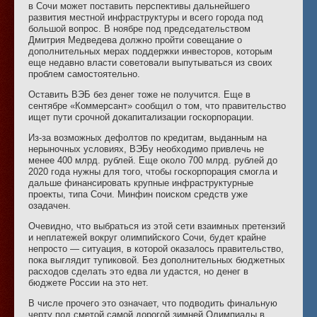
в Сочи может поставить перспективы дальнейшего
развития местной инфраструктуры и всего города под
большой вопрос. В ноябре под председательством
Дмитрия Медведева должно пройти совещание о
дополнительных мерах поддержки инвесторов, которым
еще недавно власти советовали выпутываться из своих
проблем самостоятельно.
Оставить ВЭБ без денег тоже не получится. Еще в
сентябре «Коммерсант» сообщил о том, что правительство
ищет пути срочной докапитализации госкорпорации.
Из-за возможных дефолтов по кредитам, выданным на
нерыночных условиях, ВЭБу необходимо привлечь не
менее 400 млрд. рублей. Еще около 700 млрд. рублей до
2020 года нужны для того, чтобы госкорпорация смогла и
дальше финансировать крупные инфраструктурные
проекты, типа Сочи. Минфин поиском средств уже
озадачен.
Очевидно, что выбраться из этой сети взаимных претензий
и неплатежей вокруг олимпийского Сочи, будет крайне
непросто — ситуация, в которой оказалось правительство,
пока выглядит тупиковой. Без дополнительных бюджетных
расходов сделать это едва ли удастся, но денег в
бюджете России на это нет.
В числе прочего это означает, что подводить финальную
черту под сметой самой дорогой зимней Олимпиады в