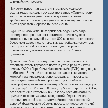
олимпийских проектов.
При этом известная доля вины за происходящее
возлагалась на само государство в лице «Олимпстроя»,
несогласованные действия или дополнительные
требования которого приводили к заметному увеличению
сметы проектов и сроков их реализации.
Один из многочисленных примеров подобного рода —
возведение горнолыжного комплекса «Роза Хутор»,
который при начальной смете в 800 млн долл подорожал
более чем вдвое после того, как застройщика (структуры
«Интерроса») обязали построить здесь горную
олимпийскую деревню стоимостью около 1 млрд.
долларов.
Другая, еще более скандальная история связана со
строительством грузового порта в устье реки Мзымты
силами ООО «Порт Сочи Имеретинский» (ПСИ), входящим
в «Базэл». В общей сложности создание комплекса,
который планировалось использовать для перевалки
грузов для олимпийских проектов с дальнейшим
перепрофилированием в марину, обошлось застройщику в
6 млрд. рублей. Из них 3,8 млрд. рублей — кредиты ВЭБа,
расплатиться с которыми в «Базэле» рассчитывали из
прибыли от эксплуатации мощностей. Однако из-за
решения властей возить олимпийские грузы железной
дорогой фактические объемы перевалки через сочинский
порт оказались впятеро ниже плановых, жалуются в