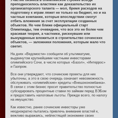
преподносилось властями как доказательство их
организаторского таланта — мол, бремя расходов на
подготовку к играм ляжет не только на бюджет, но и на
частные компании, которые впоследствии смогут
отбить вложения за счет эксплуатации созданных
объектов. Но чем ближе официальный старт
Олимпиады, тем очевиднее, что все это не более чем
красивая теория, а частники, рискнувшие или
вынужденные вложиться в строительство сочинских
объектов, — заложники положения, которым мало что
светит.
На днях «Ведомости» сообщили об ультиматуме,
выдвинутом крупнейшими частными инвесторами
олимпийского Сочи, в числе которых «Базэл», «Интеррос»
и Газпром.
Все они утверждают, что сочинские проекты для них
убыточны, а это в свою очередь означает невозможность
обслуживать «олимпийские» кредиты «Внешэкономбанка».
В связи с этим бизнес просит правительство полностью
субсидировать процентные ставки по займам перед ВЭБом
и предоставить налоговые льготы. Прежде всего, по налогу
на имущество.
Как известно, ранее сочинские инвесторы уже
неоднократно пытались привлечь внимание властей к,
вежливо выражаясь, неблестящей экономике своих