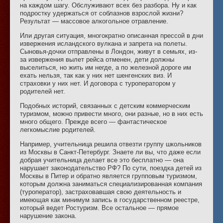
на каждом шагу. Обслуживают всех без разбора. Ну и как
подростку удержаться от соблазнов взрослой жизни?
Результат — массовое алкогольное отравление.
Или другая ситуация, многократно описанная прессой в дни
извержения исландского вулкана и запрета на полеты.
Сыновья-дочки отправлены в Лондон, живут в семьях, из-
за извержения вылет рейса отменен, дети должны
выселиться, но жить им негде, а по железной дороге им
ехать нельзя, так как у них нет шенгенских виз. И
страховки у них нет. И договора с туроператором у
родителей нет.
Подобных историй, связанных с детским коммерческим
туризмом, можно привести много, они разные, но в них есть
много общего. Прежде всего — фантастическое
легкомыслие родителей.
Например, учительница решила отвезти группу школьников
из Москвы в Санкт-Петербург. Знаете ли вы, что даже если
добрая учительница делает все это бесплатно — она
нарушает законодательство РФ? По сути, поездка детей из
Москвы в Питер и обратно является групповым туризмом,
которым должна заниматься специализированная компания
(туроператор), застраховавшая свою деятельность и
имеющая как минимум запись в государственном реестре,
который ведет Ростуризм. Все остальное — прямое
нарушение закона.