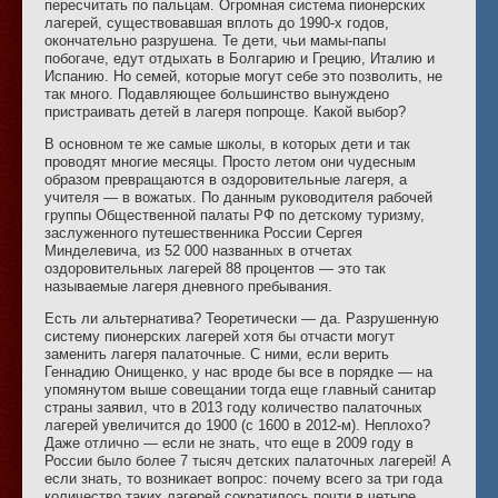
пересчитать по пальцам. Огромная система пионерских
лагерей, существовавшая вплоть до 1990-х годов,
окончательно разрушена. Те дети, чьи мамы-папы
побогаче, едут отдыхать в Болгарию и Грецию, Италию и
Испанию. Но семей, которые могут себе это позволить, не
так много. Подавляющее большинство вынуждено
пристраивать детей в лагеря попроще. Какой выбор?
В основном те же самые школы, в которых дети и так
проводят многие месяцы. Просто летом они чудесным
образом превращаются в оздоровительные лагеря, а
учителя — в вожатых. По данным руководителя рабочей
группы Общественной палаты РФ по детскому туризму,
заслуженного путешественника России Сергея
Минделевича, из 52 000 названных в отчетах
оздоровительных лагерей 88 процентов — это так
называемые лагеря дневного пребывания.
Есть ли альтернатива? Теоретически — да. Разрушенную
систему пионерских лагерей хотя бы отчасти могут
заменить лагеря палаточные. С ними, если верить
Геннадию Онищенко, у нас вроде бы все в порядке — на
упомянутом выше совещании тогда еще главный санитар
страны заявил, что в 2013 году количество палаточных
лагерей увеличится до 1900 (с 1600 в 2012-м). Неплохо?
Даже отлично — если не знать, что еще в 2009 году в
России было более 7 тысяч детских палаточных лагерей! А
если знать, то возникает вопрос: почему всего за три года
количество таких лагерей сократилось почти в четыре