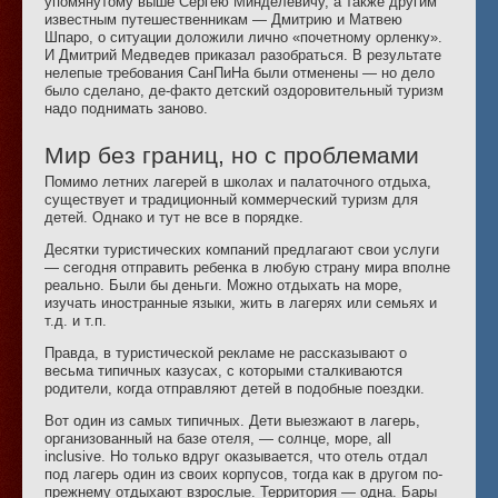
упомянутому выше Сергею Минделевичу, а также другим
известным путешественникам — Дмитрию и Матвею
Шпаро, о ситуации доложили лично «почетному орленку».
И Дмитрий Медведев приказал разобраться. В результате
нелепые требования СанПиНа были отменены — но дело
было сделано, де-факто детский оздоровительный туризм
надо поднимать заново.
Мир без границ, но с проблемами
Помимо летних лагерей в школах и палаточного отдыха,
существует и традиционный коммерческий туризм для
детей. Однако и тут не все в порядке.
Десятки туристических компаний предлагают свои услуги
— сегодня отправить ребенка в любую страну мира вполне
реально. Были бы деньги. Можно отдыхать на море,
изучать иностранные языки, жить в лагерях или семьях и
т.д. и т.п.
Правда, в туристической рекламе не рассказывают о
весьма типичных казусах, с которыми сталкиваются
родители, когда отправляют детей в подобные поездки.
Вот один из самых типичных. Дети выезжают в лагерь,
организованный на базе отеля, — солнце, море, all
inclusive. Но только вдруг оказывается, что отель отдал
под лагерь один из своих корпусов, тогда как в другом по-
прежнему отдыхают взрослые. Территория — одна. Бары