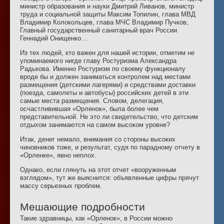
министр образования и науки Дмитрий Ливанов, министр
труда и социальной защиты Максим Топилин, глава МВД
Владимир Колокольцев, глава МЧС Владимир Пучков,
Главный государственный санитарный врач России
Геннадий Онищенко…
Из тех людей, кто важен для нашей истории, отметим не
упоминаемого нигде главу Ростуризма Александра
Радькова. Именно Ростуризм по своему функционалу
вроде бы и должен заниматься контролем над местами
размещения (детскими лагерями) и средствами доставки
(поезда, самолеты и автобусы) российских детей в эти
самые места размещения. Словом, делегация,
осчастливившая «Орленок», была более чем
представительной. Не это ли свидетельство, что детским
отдыхом занимаются на самом высоком уровне?
Итак, денег немало, внимания со стороны высоких
чиновников тоже, и результат, судя по парадному отчету в
«Орленке», явно неплох.
Однако, если глянуть на этот отчет «вооруженным
взглядом», тут же выяснится: объявленные цифры прячут
массу серьезных проблем.
Мешающие подробности
Такие здравницы, как «Орленок», в России можно