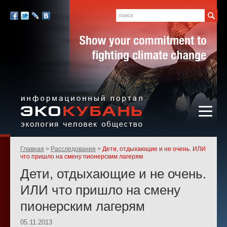
Экология,
человек,
Поиск
Мы
общество
в
Facebook
Twitter
LiveJournal
Вконтакте
социальных
сетях:
Информационный портал
Родительские
Главная
Расследования
Дети, отдыхающие и не очень. ИЛИ
«ЭКО-КУБАНЬ»
страницы:
что пришло на смену пионерским лагерям
Дети, отдыхающие и не очень.
ИЛИ что пришло на смену
пионерским лагерям
05.11.2013