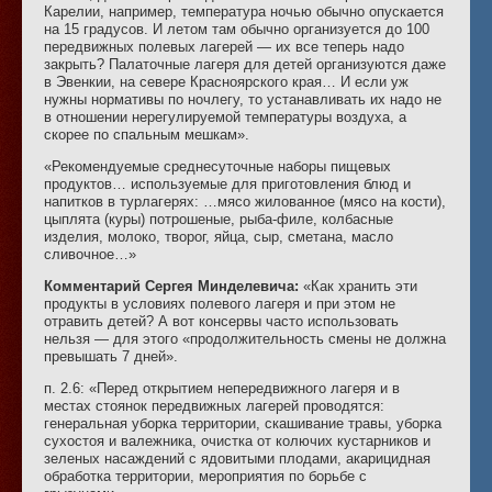
Карелии, например, температура ночью обычно опускается
на 15 градусов. И летом там обычно организуется до 100
передвижных полевых лагерей — их все теперь надо
закрыть? Палаточные лагеря для детей организуются даже
в Эвенкии, на севере Красноярского края… И если уж
нужны нормативы по ночлегу, то устанавливать их надо не
в отношении нерегулируемой температуры воздуха, а
скорее по спальным мешкам».
«Рекомендуемые среднесуточные наборы пищевых
продуктов… используемые для приготовления блюд и
напитков в турлагерях: …мясо жилованное (мясо на кости),
цыплята (куры) потрошеные, рыба-филе, колбасные
изделия, молоко, творог, яйца, сыр, сметана, масло
сливочное…»
Комментарий Сергея Минделевича:
«Как хранить эти
продукты в условиях полевого лагеря и при этом не
отравить детей? А вот консервы часто использовать
нельзя — для этого «продолжительность смены не должна
превышать 7 дней».
п. 2.6: «Перед открытием непередвижного лагеря и в
местах стоянок передвижных лагерей проводятся:
генеральная уборка территории, скашивание травы, уборка
сухостоя и валежника, очистка от колючих кустарников и
зеленых насаждений с ядовитыми плодами, акарицидная
обработка территории, мероприятия по борьбе с