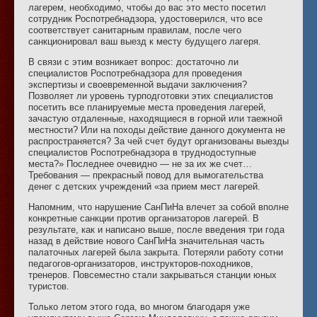
лагерем, необходимо, чтобы до вас это место посетил
сотрудник Роспотребнадзора, удостоверился, что все
соответствует санитарным правилам, после чего
санкционировал ваш выезд к месту будущего лагеря.
В связи с этим возникает вопрос: достаточно ли
специалистов Роспотребнадзора для проведения
экспертизы и своевременной выдачи заключения?
Позволяет ли уровень турподготовки этих специалистов
посетить все планируемые места проведения лагерей,
зачастую отдаленные, находящиеся в горной или таежной
местности? Или на походы действие данного документа не
распространяется? За чей счет будут организованы выезды
специалистов Роспотребнадзора в труднодоступные
места?» Последнее очевидно — не за их же счет…
Требования — прекрасный повод для вымогательства
денег с детских учреждений «за прием мест лагерей.
Напомним, что нарушение СанПиНа влечет за собой вполне
конкретные санкции против организаторов лагерей. В
результате, как и написано выше, после введения три года
назад в действие нового СанПиНа значительная часть
палаточных лагерей была закрыта. Потеряли работу сотни
педагогов-организаторов, инструкторов-походников,
тренеров. Повсеместно стали закрываться станции юных
туристов.
Только летом этого года, во многом благодаря уже