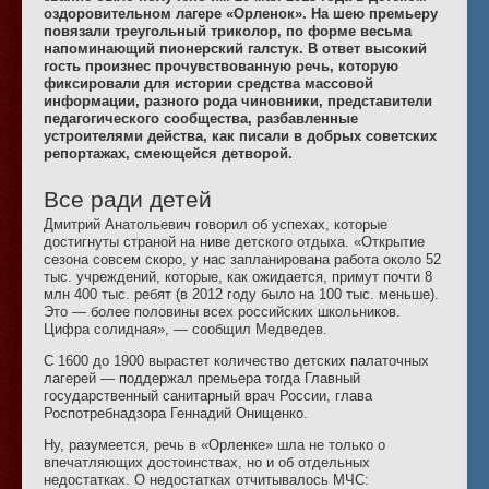
оздоровительном лагере «Орленок». На шею премьеру
повязали треугольный триколор, по форме весьма
напоминающий пионерский галстук. В ответ высокий
гость произнес прочувствованную речь, которую
фиксировали для истории средства массовой
информации, разного рода чиновники, представители
педагогического сообщества, разбавленные
устроителями действа, как писали в добрых советских
репортажах, смеющейся детворой.
Все ради детей
Дмитрий Анатольевич говорил об успехах, которые
достигнуты страной на ниве детского отдыха. «Открытие
сезона совсем скоро, у нас запланирована работа около 52
тыс. учреждений, которые, как ожидается, примут почти 8
млн 400 тыс. ребят (в 2012 году было на 100 тыс. меньше).
Это — более половины всех российских школьников.
Цифра солидная», — сообщил Медведев.
С 1600 до 1900 вырастет количество детских палаточных
лагерей — поддержал премьера тогда Главный
государственный санитарный врач России, глава
Роспотребнадзора Геннадий Онищенко.
Ну, разумеется, речь в «Орленке» шла не только о
впечатляющих достоинствах, но и об отдельных
недостатках. О недостатках отчитывалось МЧС: