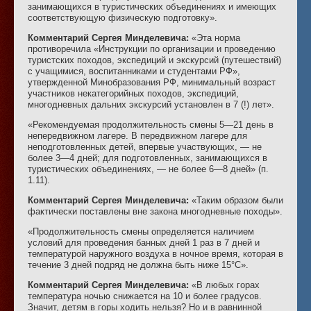
занимающихся в туристических объединениях и имеющих
соответствующую физическую подготовку».
Комментарий Сергея Минделевича:
«Эта норма
противоречила «Инструкции по организации и проведению
туристских походов, экспедиций и экскурсий (путешествий)
с учащимися, воспитанниками и студентами РФ»,
утвержденной Минобразования РФ, минимальный возраст
участников некатегорийных походов, экспедиций,
многодневных дальних экскурсий установлен в 7 (!) лет».
«Рекомендуемая продолжительность смены 5—21 день в
непередвижном лагере. В передвижном лагере для
неподготовленных детей, впервые участвующих, — не
более 3—4 дней; для подготовленных, занимающихся в
туристических объединениях, — не более 6—8 дней» (п.
1.11).
Комментарий Сергея Минделевича:
«Таким образом были
фактически поставлены вне закона многодневные походы».
«Продолжительность смены определяется наличием
условий для проведения банных дней 1 раз в 7 дней и
температурой наружного воздуха в ночное время, которая в
течение 3 дней подряд не должна быть ниже 15°С».
Комментарий Сергея Минделевича:
«В любых горах
температура ночью снижается на 10 и более градусов.
Значит, детям в горы ходить нельзя? Но и в равнинной