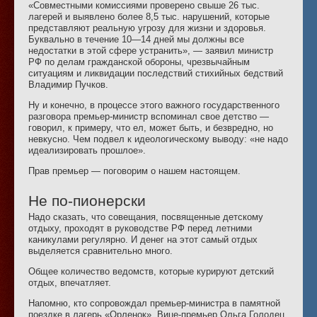
«Совместными комиссиями проверено свыше 26 тыс.
лагерей и выявлено более 8,5 тыс. нарушений, которые
представляют реальную угрозу для жизни и здоровья.
Буквально в течение 10—14 дней мы должны все
недостатки в этой сфере устранить», — заявил министр
РФ по делам гражданской обороны, чрезвычайным
ситуациям и ликвидации последствий стихийных бедствий
Владимир Пучков.
Ну и конечно, в процессе этого важного государственного
разговора премьер-министр вспоминал свое детство —
говорил, к примеру, что ел, может быть, и безвредно, но
невкусно. Чем подвел к идеологическому выводу: «не надо
идеализировать прошлое».
Прав премьер — поговорим о нашем настоящем.
Не по-пионерски
Надо сказать, что совещания, посвященные детскому
отдыху, проходят в руководстве РФ перед летними
каникулами регулярно. И денег на этот самый отдых
выделяется сравнительно много.
Общее количество ведомств, которые курируют детский
отдых, впечатляет.
Напомню, кто сопровождал премьер-министра в памятной
поездке в лагерь «Орленок». Вице-премьер Ольга Голодец,