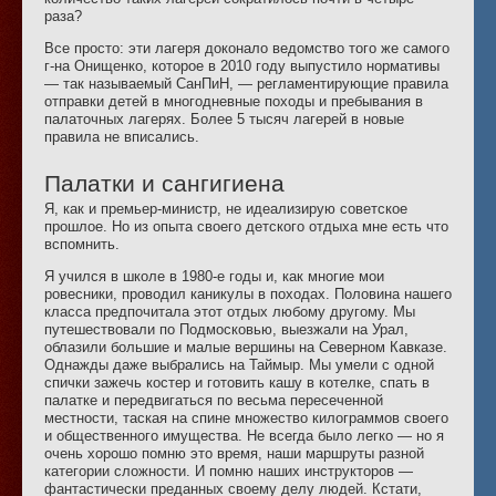
раза?
Все просто: эти лагеря доконало ведомство того же самого
г-на Онищенко, которое в 2010 году выпустило нормативы
— так называемый СанПиН, — регламентирующие правила
отправки детей в многодневные походы и пребывания в
палаточных лагерях. Более 5 тысяч лагерей в новые
правила не вписались.
Палатки и сангигиена
Я, как и премьер-министр, не идеализирую советское
прошлое. Но из опыта своего детского отдыха мне есть что
вспомнить.
Я учился в школе в 1980-е годы и, как многие мои
ровесники, проводил каникулы в походах. Половина нашего
класса предпочитала этот отдых любому другому. Мы
путешествовали по Подмосковью, выезжали на Урал,
облазили большие и малые вершины на Северном Кавказе.
Однажды даже выбрались на Таймыр. Мы умели с одной
спички зажечь костер и готовить кашу в котелке, спать в
палатке и передвигаться по весьма пересеченной
местности, таская на спине множество килограммов своего
и общественного имущества. Не всегда было легко — но я
очень хорошо помню это время, наши маршруты разной
категории сложности. И помню наших инструкторов —
фантастически преданных своему делу людей. Кстати,