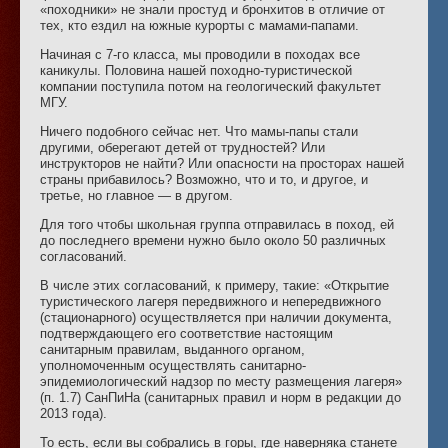
«походники» не знали простуд и бронхитов в отличие от
тех, кто ездил на южные курорты с мамами-папами.
Начиная с 7-го класса, мы проводили в походах все
каникулы. Половина нашей походно-туристической
компании поступила потом на геологический факультет
МГУ.
Ничего подобного сейчас нет. Что мамы-папы стали
другими, оберегают детей от трудностей? Или
инструкторов не найти? Или опасности на просторах нашей
страны прибавилось? Возможно, что и то, и другое, и
третье, но главное — в другом.
Для того чтобы школьная группа отправилась в поход, ей
до последнего времени нужно было около 50 различных
согласований.
В числе этих согласований, к примеру, такие: «Открытие
туристического лагеря передвижного и непередвижного
(стационарного) осуществляется при наличии документа,
подтверждающего его соответствие настоящим
санитарным правилам, выданного органом,
уполномоченным осуществлять санитарно-
эпидемиологический надзор по месту размещения лагеря»
(п. 1.7) СанПиНа (санитарных правил и норм в редакции до
2013 года).
То есть, если вы собрались в горы, где наверняка станете