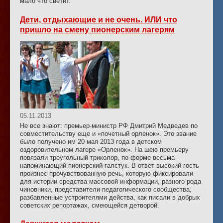
мало что светит.
Дети, отдыхающие и не очень. ИЛИ что
пришло на смену пионерским лагерям
05.11.2013
Не все знают: премьер-министр РФ Дмитрий Медведев по
совместительству еще и «почетный орленок». Это звание
было получено им 20 мая 2013 года в детском
оздоровительном лагере «Орленок». На шею премьеру
повязали треугольный триколор, по форме весьма
напоминающий пионерский галстук. В ответ высокий гость
произнес прочувствованную речь, которую фиксировали
для истории средства массовой информации, разного рода
чиновники, представители педагогического сообщества,
разбавленные устроителями действа, как писали в добрых
советских репортажах, смеющейся детворой.