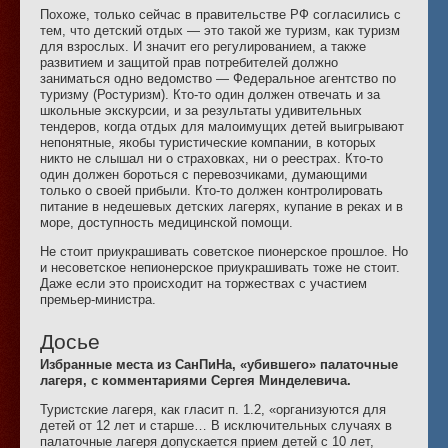
Похоже, только сейчас в правительстве РФ согласились с
тем, что детский отдых — это такой же туризм, как туризм
для взрослых. И значит его регулированием, а также
развитием и защитой прав потребителей должно
заниматься одно ведомство — Федеральное агентство по
туризму (Ростуризм). Кто-то один должен отвечать и за
школьные экскурсии, и за результаты удивительных
тендеров, когда отдых для малоимущих детей выигрывают
непонятные, якобы туристические компании, в которых
никто не слышал ни о страховках, ни о реестрах. Кто-то
один должен бороться с перевозчиками, думающими
только о своей прибыли. Кто-то должен контролировать
питание в недешевых детских лагерях, купание в реках и в
море, доступность медицинской помощи.
Не стоит приукрашивать советское пионерское прошлое. Но
и несоветское непионерское приукрашивать тоже не стоит.
Даже если это происходит на торжествах с участием
премьер-министра.
Досье
Избранные места из СанПиНа, «убившего» палаточные
лагеря, с комментариями Сергея Минделевича.
Туристские лагеря, как гласит п. 1.2, «организуются для
детей от 12 лет и старше… В исключительных случаях в
палаточные лагеря допускается прием детей с 10 лет,