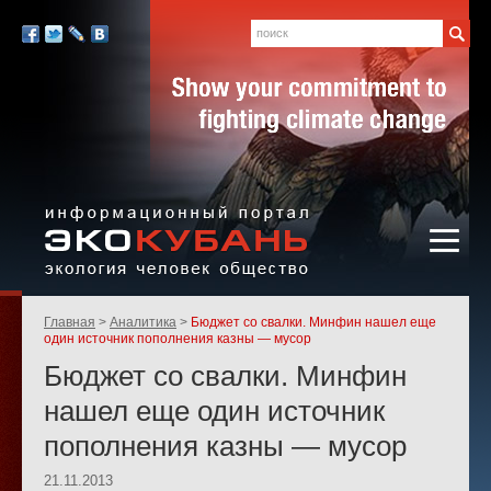
Экология,
человек,
Поиск
Мы
общество
в
Facebook
Twitter
LiveJournal
Вконтакте
социальных
сетях:
Информационный портал
Родительские
Главная
Аналитика
Бюджет со свалки. Минфин нашел еще
«ЭКО-КУБАНЬ»
страницы:
один источник пополнения казны — мусор
Бюджет со свалки. Минфин
нашел еще один источник
пополнения казны — мусор
21.11.2013