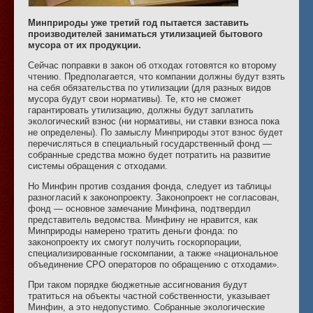
Минприроды уже третий год пытается заставить
производителей заниматься утилизацией бытового
мусора от их продукции.
Сейчас поправки в закон об отходах готовятся ко второму
чтению. Предполагается, что компании должны будут взять
на себя обязательства по утилизации (для разных видов
мусора будут свои нормативы). Те, кто не сможет
гарантировать утилизацию, должны будут заплатить
экологический взнос (ни нормативы, ни ставки взноса пока
не определены). По замыслу Минприроды этот взнос будет
перечисляться в специальный государственный фонд —
собранные средства можно будет потратить на развитие
системы обращения с отходами.
Но Минфин против создания фонда, следует из таблицы
разногласий к законопроекту. Законопроект не согласован,
фонд — основное замечание Минфина, подтвердил
представитель ведомства. Минфину не нравится, как
Минприроды намерено тратить деньги фонда: по
законопроекту их смогут получить госкорпорации,
специализированные госкомпании, а также «национальное
объединение СРО операторов по обращению с отходами».
При таком порядке бюджетные ассигнования будут
тратиться на объекты частной собственности, указывает
Минфин, а это недопустимо. Собранные экологические