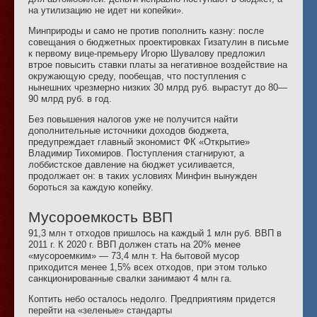
на утилизацию не идет ни копейки».
Минприроды и само не против пополнить казну: после
совещания о бюджетных проектировках Гизатулин в письме
к первому вице-премьеру Игорю Шувалову предложил
втрое повысить ставки платы за негативное воздействие на
окружающую среду, пообещав, что поступления с
нынешних чрезмерно низких 30 млрд руб. вырастут до 80—
90 млрд руб. в год.
Без повышения налогов уже не получится найти
дополнительные источники доходов бюджета,
предупреждает главный экономист ФК «Открытие»
Владимир Тихомиров. Поступления стагнируют, а
лоббистское давление на бюджет усиливается,
продолжает он: в таких условиях Минфин вынужден
бороться за каждую копейку.
Мусороемкость ВВП
91,3 млн т отходов пришлось на каждый 1 млн руб. ВВП в
2011 г. К 2020 г. ВВП должен стать на 20% менее
«мусороемким» — 73,4 млн т. На бытовой мусор
приходится менее 1,5% всех отходов, при этом только
санкционированные свалки занимают 4 млн га.
Коптить небо осталось недолго. Предприятиям придется
перейти на «зеленые» стандарты