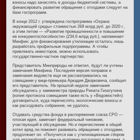
взносы надо зачислять в доходы бюджетной системы, а
финансировать развитие обращения с отходами следует на
базе госпрограмм.
В конце 2012 г. утверждена госпрограмма «Охрана
окружающей среды» стоимостью 268 млрд руб. до 2020 г.,
а этим летом — «Развитие промышленности и повышение
ее конкурентоспособности» (234,6 млрд руб.), напоминает
Минфин: для финансирования утилизации осталось лишь
разработать профильные подпрограммы. А чтобы
привлекать инвесторов, можно использовать
государственно-частное партнерство.
Представитель Минприроды не ответил, будут ли учтены
замечания Минфина. Последняя версия поправок и
замечания ведомств еще не рассматривались на
совещании у вице-премьера Аркадия Дворковича, сообщил
его представитель. На прошлой неделе замечания
обсуждались у замминистра природы Рината Гизатулина
(копия протокола совещания также есть у «Ведомостей»):
договориться, куда перечислять экологические взносы и
как расходовать собранное, не удалось.
Отдавать средства фонда в распоряжение союза СРО —
плохая идея, замечает федеральный чиновник,
участвующий в обсуждении. Но и перечисление в общий
котел вряд ли поможет развивать обращение с отходами,
продолжает он: «Получится как с утилизационным сбором
для автомобилей: деньги исправно поступают в бюджет, а