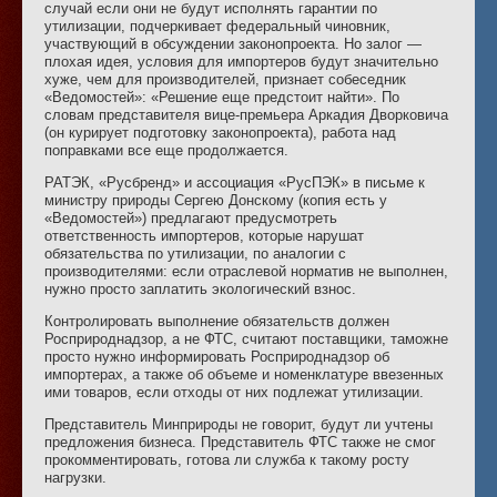
случай если они не будут исполнять гарантии по
утилизации, подчеркивает федеральный чиновник,
участвующий в обсуждении законопроекта. Но залог —
плохая идея, условия для импортеров будут значительно
хуже, чем для производителей, признает собеседник
«Ведомостей»: «Решение еще предстоит найти». По
словам представителя вице-премьера Аркадия Дворковича
(он курирует подготовку законопроекта), работа над
поправками все еще продолжается.
РАТЭК, «Русбренд» и ассоциация «РусПЭК» в письме к
министру природы Сергею Донскому (копия есть у
«Ведомостей») предлагают предусмотреть
ответственность импортеров, которые нарушат
обязательства по утилизации, по аналогии с
производителями: если отраслевой норматив не выполнен,
нужно просто заплатить экологический взнос.
Контролировать выполнение обязательств должен
Росприроднадзор, а не ФТС, считают поставщики, таможне
просто нужно информировать Росприроднадзор об
импортерах, а также об объеме и номенклатуре ввезенных
ими товаров, если отходы от них подлежат утилизации.
Представитель Минприроды не говорит, будут ли учтены
предложения бизнеса. Представитель ФТС также не смог
прокомментировать, готова ли служба к такому росту
нагрузки.