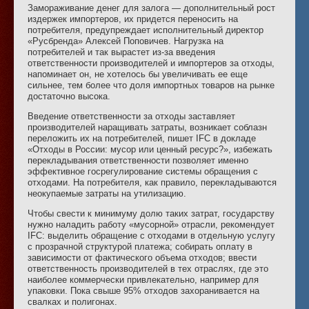
Замораживание денег для залога — дополнительный рост
издержек импортеров, их придется переносить на
потребителя, предупреждает исполнительный директор
«Русбренда» Алексей Поповичев. Нагрузка на
потребителей и так вырастет из-за введения
ответственности производителей и импортеров за отходы,
напоминает он, не хотелось бы увеличивать ее еще
сильнее, тем более что доля импортных товаров на рынке
достаточно высока.
Введение ответственности за отходы заставляет
производителей наращивать затраты, возникает соблазн
переложить их на потребителей, пишет IFC в докладе
«Отходы в России: мусор или ценный ресурс?», избежать
перекладывания ответственности позволяет именно
эффективное госрегулирование системы обращения с
отходами. На потребителя, как правило, перекладываются
неокупаемые затраты на утилизацию.
Чтобы свести к минимуму долю таких затрат, государству
нужно наладить работу «мусорной» отрасли, рекомендует
IFC: выделить обращение с отходами в отдельную услугу
с прозрачной структурой платежа; собирать оплату в
зависимости от фактического объема отходов; ввести
ответственность производителей в тех отраслях, где это
наиболее коммерчески привлекательно, например для
упаковки. Пока свыше 95% отходов захоранивается на
свалках и полигонах.