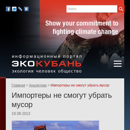
Экология,
человек,
Поиск
Мы
общество
в
Facebook
Twitter
LiveJournal
Вконтакте
социальных
сетях:
Информационный портал
Родительские
Главная
Аналитика
Импортеры не смогут убрать мусор
«ЭКО-КУБАНЬ»
страницы:
Импортеры не смогут убрать
мусор
19.08.2013