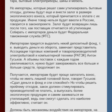
тара, бытовые электроприборы, шины и мебель.
Но импортеры, которые решат сами утилизировать бытовые
отходы, должны будут еще и внести залог в размере
экологического взноса, который причитается к оплате с их
продукции. Иначе товар нельзя будет ввезти в Россию,
говорится в законопроекте. Залог будет возвращен лишь
после того, как поставщик отчитается об утилизации.
Собирать с импортеров деньги будет Федеральная
таможенная служба (ФТС).
Импортерам придется выделить некий депозитный фонд, т.
е. выводить деньги из оборота, замечает представитель
Ассоциации торговых компаний и товаропроизводителей
электробытовой и компьютерной техники (РАТЭК) Антон
Гуськов. А объемы поставок с каждым годом
увеличиваются, нужно будет замораживать все больше и
больше средств, продолжает он.
Получается, импортерам будет проще заплатить взнос,
чтобы не иметь лишней головной боли, говорит Гуськов:
«Сдал деньги в фонд и спи спокойно!» Но чтобы решить
проблему отходов, закон должен стимулировать
производителей не платить, а выпускать более
экологичную продукцию и самим заниматься ее
утилизацией, ведь они смогут сделать это наиболее
эффективно, считает он.
Должны быть механизмы воздействия на импортеров, на