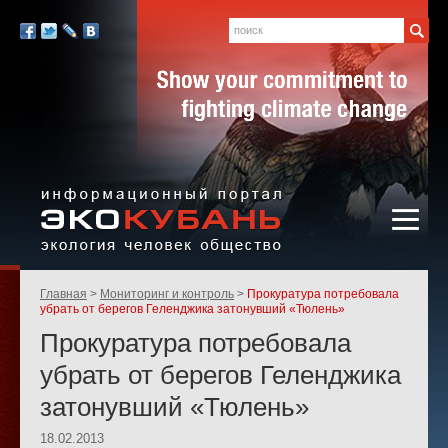
Экология,
человек,
Поиск
Мы
общество
в
Facebook
Twitter
LiveJournal
Вконтакте
социальных
сетях:
Информационный портал
Родительские
Главная
Мониторинг и контроль
Прокуратура потребовала
«ЭКО-КУБАНЬ»
страницы:
убрать от берегов Геленджика затонувший «Тюлень»
Прокуратура потребовала
убрать от берегов Геленджика
затонувший «Тюлень»
18.02.2013