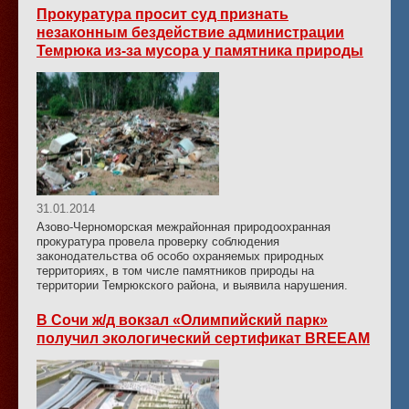
Прокуратура просит суд признать
незаконным бездействие администрации
Темрюка из-за мусора у памятника природы
31.01.2014
Азово-Черноморская межрайонная природоохранная
прокуратура провела проверку соблюдения
законодательства об особо охраняемых природных
территориях, в том числе памятников природы на
территории Темрюкского района, и выявила нарушения.
В Сочи ж/д вокзал «Олимпийский парк»
получил экологический сертификат BREEAM