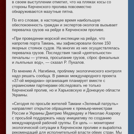
в своем выступлении отметил, что на пляжах косы со
стороны Керченского пролива повсеместно
обнаруживаются мазутные пятна.
По его словам, в настоящее время наибольшую
обеспокоенность граждан и экспертов-экологов вызывает
перевалка грузов на рейде в Керченском проливе.
«При проведении морской инспекции на рейде, что
напротив порта Тамань, мы зафиксировали более 150
якорных стоянок судов. На многих из них осуществлялась
перевалка грузов. Последствия такой «деятельности»
печальны — утечка, просыпание грузов, сброс фекальных
и льяльных вод», — сказал Р. Пукалов.
По мнению А. Нагибина, проблему экологического контроля
надо решать сообща. В рамках международного проекта
«37-ой меридиан» организация планирует вместе с
украинскими партнерами обследовать не только
Керченский пролив, но и Харьковскую и Донецкую области
Украины.
«Сегодня по просьбе жителей Тамани «Зеленый патруль»
направляет открытое обращение к премьер-министрам
России и Украины Дмитрию Медведеву и Николаю Азарову
с просьбой поддержать нашу инициативу по созданию
международной рабочей группы. Ее цель — мониторинг
экологической ситуации в Керченском проливе и выработка
рекомендаций для исполнительной власти обеих стран. Мы