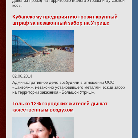
денег за проезд на территорию Малого Утриша и Бугазской
косы.
Кубанскому предприятию грозит крупный
штраф за незаконный забор на Утрише
02.06.2014
Административное дело возбудили в отношении ООО
«Саквояж», незаконно установившего металлический забор
на территории заказника «Большой Утриш».
Только 12% городских жителей дышат
качественным воздухом