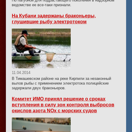
Но пагубной для подрастающего поколения в надзорном
ведомстве ее все-таки признали.
На Кубани задержаны браконьеры,
глушившие рыбу электротоком
11.04.2014
В Тимашевском районе на реке Кирпили за незаконный
вылов рыбы с применением электротока полицейские
задержали двух браконьеров.
Комитет ИМО принял решение о сроках
вступления в силу зон контроля выбросов
окислов азота NOx с морских судов