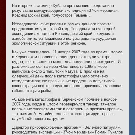
Во вторник в столице Кубани организация представила
результаты международной экспедиции «37-ой меридиан.
Краснодарский край, полуостров Тамань».
Исследовательские работы в рамках данного проекта
продолжаются уже второй год. Поводом для очередной
экспедиции экологов в Краснодарский край послужили
жалобы жителей Таманского полуострова на ухудшение
экологической ситуации в этом регионе.
Как уже сообщалось, 11 ноября 2007 года во время шторма
в Керченском проливе за один день затонули четыре
судна, шесть сели на мель, два получили повреждения. Из
разломившегося танкера «Волгонефть-139» в море
вылилось около 2 тыс. тонн мазута. В проливе на
следующий день после катастрофы было отмечено
пятидесятикратное превышение предельно допустимой
концентрации нефтепродуктов в воде, произошла массовая
гибель птицы и рыбы.
«С момента катастрофы в Керченском проливе в ноябре
2007 года, когда в шторм перевернулся танкер, тяжелое
положение экосистемы так и осталось на прежнем уровне»,
— отметил А. Нагибин, слова которого цитирует пресс-
служба «Зеленого патруля».
Директор природоохранных программ «Зеленого патруля»,
руководитель экспедиции «37-ой меридиан» Роман Пукалов