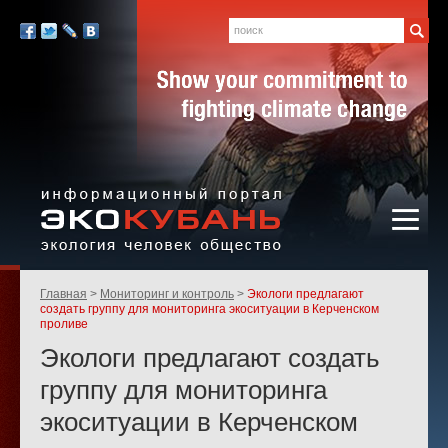
Экология,
человек,
Поиск
Мы
общество
в
Facebook
Twitter
LiveJournal
Вконтакте
социальных
сетях:
Информационный портал
Родительские
Главная
Мониторинг и контроль
Экологи предлагают
«ЭКО-КУБАНЬ»
страницы:
создать группу для мониторинга экоситуации в Керченском
проливе
Экологи предлагают создать
группу для мониторинга
экоситуации в Керченском