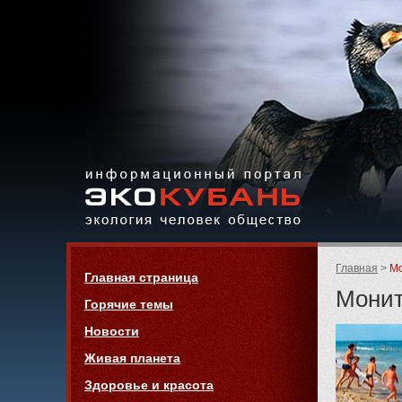
Экология,
человек,
общество
Информационный портал
Страницы:
«ЭКО-КУБАНЬ»
Родительск
Главная
Мо
Навигация
Главная страница
страницы:
Монит
Горячие темы
Новости
Живая планета
Здоровье и красота