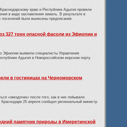
 Краснодарскому краю и Республике Адыгея провели
ния в виде захламления земель. В результате в
х поселений были вынесены предписания.
оз 327 тонн опасной фасоли из Эфиопии и
из Эфиопии выявили специалисты Управления
еспублике Адыгея в Новороссийском морском порту.
вели в гостиницах на Черноморском
ься «звездочек» после того, как в них побывали
 в Краснодаре 25 апреля сообщил региональный министр
дний памятник природы в Имеретинской