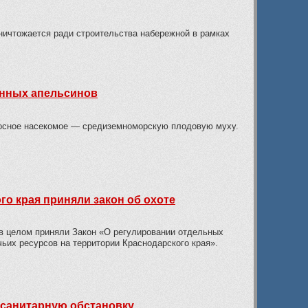
ничтожается ради строительства набережной в рамках
енных апельсинов
осное насекомое — средиземноморскую плодовую муху.
о края приняли закон об охоте
 в целом приняли Закон «О регулировании отдельных
чьих ресурсов на территории Краснодарского края».
осанитарную обстановку