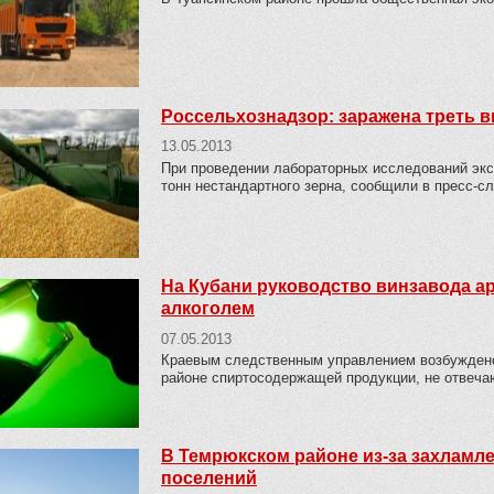
Россельхознадзор: заражена треть 
13.05.2013
При проведении лабораторных исследований экс
тонн нестандартного зерна, сообщили в пресс-с
На Кубани руководство винзавода а
алкоголем
07.05.2013
Краевым следственным управлением возбуждено
районе спиртосодержащей продукции, не отвеча
В Темрюкском районе из-за захламл
поселений