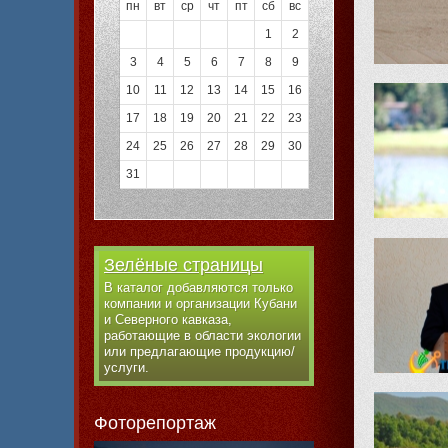
пн
вт
ср
чт
пт
сб
вс
1
2
3
4
5
6
7
8
9
10
11
12
13
14
15
16
17
18
19
20
21
22
23
24
25
26
27
28
29
30
31
Зелёные страницы
В каталог добавляются только
компании и организации Кубани
и Северного кавказа,
работающие в области экологии
или предлагающие продукцию/
услуги.
Фоторепортаж