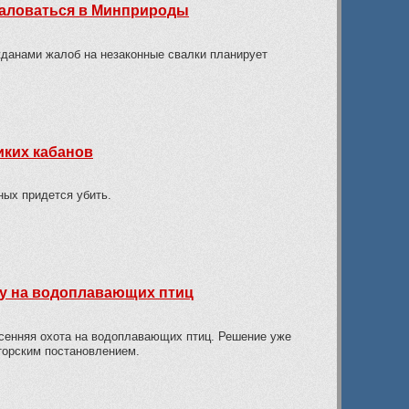
жаловаться в Минприроды
данами жалоб на незаконные свалки планирует
иких кабанов
ных придется убить.
ту на водоплавающих птиц
есенняя охота на водоплавающих птиц. Решение уже
торским постановлением.