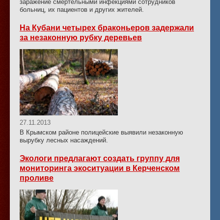
заражение смертельными инфекциями сотрудников
больниц, их пациентов и других жителей.
На Кубани четырех браконьеров задержали
за незаконную рубку деревьев
27.11.2013
В Крымском районе полицейские выявили незаконную
вырубку лесных насаждений.
Экологи предлагают создать группу для
мониторинга экоситуации в Керченском
проливе