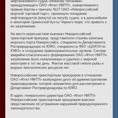
нефтеналивного судна «Инженер Читанава»,
принадлежащего ОАО «Флот НМТП», ошвартованного
правым бортом к причалу №27 ОАО «Новороссийский
морской торговый порт», произошло попадание
нефтепродуктов (мазута) на палубу судна, а в дальнейшем
в акваторию Цемесской бухты Черного моря, что привело к
ее загрязнению.
На место происшествия выезжал Новороссийский
транспортный прокурор, представители службы капитана
морского порта Новороссийск, специалисты Департамента
Росприроднадзора по ЮФО, специалисты ФБУ «ЦЛАТИ по
ЮФО» и сотрудники правоохранительных органов. Силами
аварийно-спасательного формирования ОАО «Флот НМТП»
загрязнение было локализовано и удалено с морской
акватории в тот же день. Фактов массовой гибели рыбы и
водных биологических ресурсов нет.
Новороссийским транспортным прокурором в отношении
ОАО «Флот НМТП» возбуждено дело об административном
правонарушении, которое направлено для рассмотрения в
Департамент Росприроднадзора по ЮФО.
В адрес генерального директора ОАО «Флот НМТП»
Новороссийским транспортным прокурором внесено
представление об устранении нарушений природоохранного
законодательства.