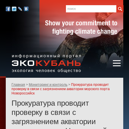
Экология,
человек,
Поиск
Мы
общество
в
Facebook
Twitter
LiveJournal
Вконтакте
социальных
сетях:
Информационный портал
Родительские
Главная
Мониторинг и контроль
Прокуратура проводит
«ЭКО-КУБАНЬ»
страницы:
проверку в связи с загрязнением акватории морского порта
Новороссийск
Прокуратура проводит
проверку в связи с
загрязнением акватории