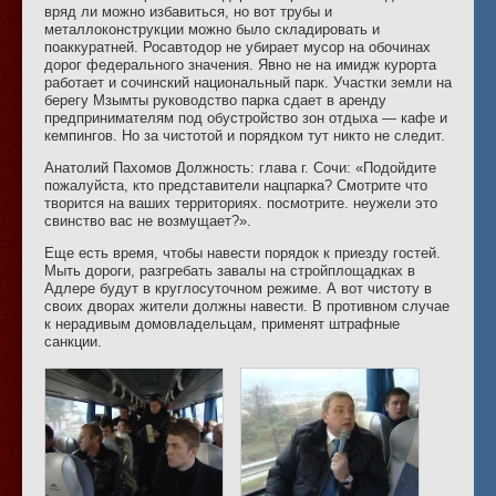
вряд ли можно избавиться, но вот трубы и
металлоконструкции можно было складировать и
поаккуратней. Росавтодор не убирает мусор на обочинах
дорог федерального значения. Явно не на имидж курорта
работает и сочинский национальный парк. Участки земли на
берегу Мзымты руководство парка сдает в аренду
предпринимателям под обустройство зон отдыха — кафе и
кемпингов. Но за чистотой и порядком тут никто не следит.
Анатолий Пахомов Должность: глава г. Сочи: «Подойдите
пожалуйста, кто представители нацпарка? Смотрите что
творится на ваших территориях. посмотрите. неужели это
свинство вас не возмущает?».
Еще есть время, чтобы навести порядок к приезду гостей.
Мыть дороги, разгребать завалы на стройплощадках в
Адлере будут в круглосуточном режиме. А вот чистоту в
своих дворах жители должны навести. В противном случае
к нерадивым домовладельцам, применят штрафные
санкции.