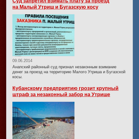
Суд запретил взимать плату за проезд
на Малый Утриш и Бугазскую косу
09.06.2014
Анапский районный суд признал незаконным взимание
денег за проезд на территорию Малого Утриша и Бугазской
косы.
Кубанскому предприятию грозит крупный
штраф за незаконный забор на Утрише