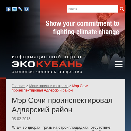
Экология,
человек,
Поиск
Мы
общество
в
Facebook
Twitter
LiveJournal
Вконтакте
социальных
сетях:
Информационный портал
Родительские
Главная
Мониторинг и контроль
Мэр Сочи
«ЭКО-КУБАНЬ»
страницы:
проинспектировал Адлерский район
Мэр Сочи проинспектировал
Адлерский район
05.02.2013
Хлам во дворах, грязь на стройплощадках, отсутствие