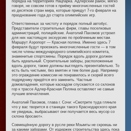
порядка на территориях Нацпарка. Адлерский район, мягко
говоря, не совсем готов к приёму многочисленных гостей
из десятков стран мира, которые приедут 7-го февраля на
празднование года до старта олимпийских игр.
Ответственных за чистоту и порядок полный автобус.
Представители строительных фирм, главы поселковых
администраций, полицейские. Анатолий Пахомов устроил
для них настоящую экскурсию по проблемным местам.
Маршрут Аэропорт — Красная поляна. Именно здесь 7
февраля будут проезжать многочисленные гости — в том
числе члены международного олимпийского комитета,
знаменитые спортсмены. Порядок вдоль дороги должен
быть идеальный. Строительные заборы, расположенные
вдоль дороги, также должны выглядеть презентабельно. То
есть быть чистыми, без вмятин и тем более дыр. Например
это ограждение комиссии не понравилось и скорей всего
подрядчику придётся его заменить. Частные
домовладения, которые каскадом спускаются со склонов
гор к трассе Адлер-Красная Поляна оставляют не самые
лучшие впечатления.
Анатолий Пахомов, глава г. Сочи: «Смотрите туда гляньте
что у вас творится в станицах такого Краснодарского края
не увидишь, выбрасывают они получается весь мусор со
склона бросают».
Совмещённую дорогу в русле реки Мзымты не скроешь ни
за какими заборами. От издержек строительства здесь пока