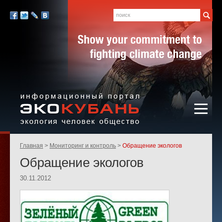
Экология,
человек,
Поиск
Мы
общество
в
Facebook
Twitter
LiveJournal
Вконтакте
социальных
сетях:
Информационный портал
Родительские
Главная
Мониторинг и контроль
Обращение экологов
«ЭКО-КУБАНЬ»
страницы:
Обращение экологов
30.11.2012