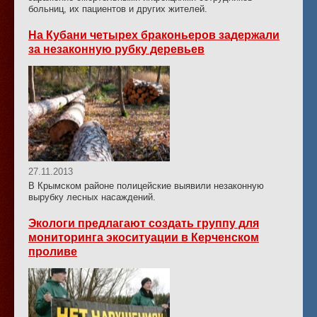
больниц, их пациентов и других жителей.
На Кубани четырех браконьеров задержали
за незаконную рубку деревьев
27.11.2013
В Крымском районе полицейские выявили незаконную
вырубку лесных насаждений.
Экологи предлагают создать группу для
мониторинга экоситуации в Керченском
проливе