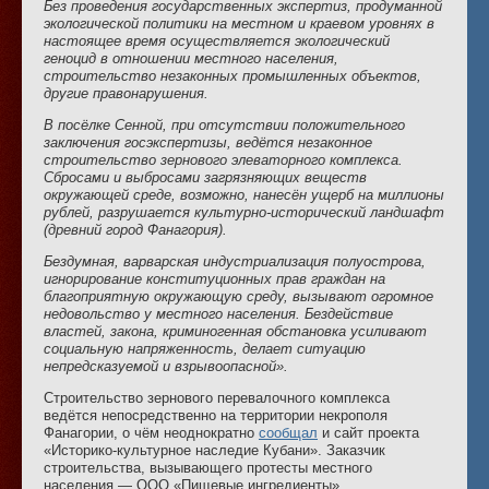
Без проведения государственных экспертиз, продуманной
экологической политики на местном и краевом уровнях в
настоящее время осуществляется экологический
геноцид в отношении местного населения,
строительство незаконных промышленных объектов,
другие правонарушения.
В посёлке Сенной, при отсутствии положительного
заключения госэкспертизы, ведётся незаконное
строительство зернового элеваторного комплекса.
Сбросами и выбросами загрязняющих веществ
окружающей среде, возможно, нанесён ущерб на миллионы
рублей, разрушается культурно-исторический ландшафт
(древний город Фанагория).
Бездумная, варварская индустриализация полуострова,
игнорирование конституционных прав граждан на
благоприятную окружающую среду, вызывают огромное
недовольство у местного населения. Бездействие
властей, закона, криминогенная обстановка усиливают
социальную напряженность, делает ситуацию
непредсказуемой и взрывоопасной».
Строительство зернового перевалочного комплекса
ведётся непосредственно на территории некрополя
Фанагории, о чём неоднократно
сообщал
и сайт проекта
«Историко-культурное наследие Кубани». Заказчик
строительства, вызывающего протесты местного
населения — ООО «Пищевые ингредиенты»,