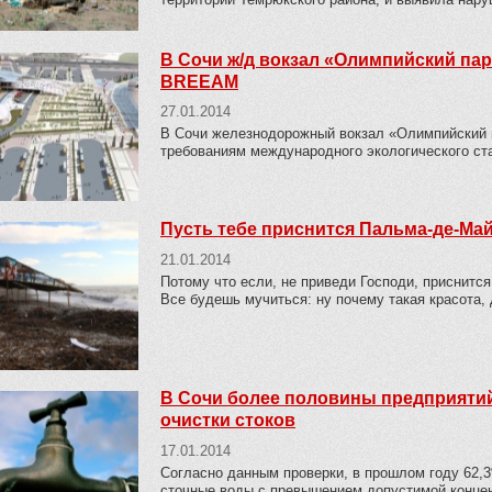
В Сочи ж/д вокзал «Олимпийский па
BREEAM
27.01.2014
В Сочи железнодорожный вокзал «Олимпийский п
требованиям международного экологического с
Пусть тебе приснится Пальма-де-Ма
21.01.2014
Потому что если, не приведи Господи, приснится
Все будешь мучиться: ну почему такая красота, 
В Сочи более половины предприятий
очистки стоков
17.01.2014
Согласно данным проверки, в прошлом году 62,
сточные воды с превышением допустимой конце