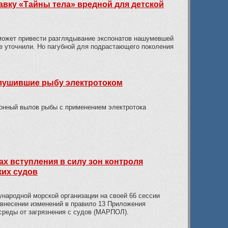
авку «Тайны тела» вредной для детской
 может привести разглядывание экспонатов нашумевшей
не уточнили. Но пагубной для подрастающего поколения
глушившие рыбу электротоком
конный вылов рыбы с применением электротока
х вступления в силу зон контроля
ких судов
народной морской организации на своей 66 сессии
 внесении изменений в правило 13 Приложения
среды от загрязнения с судов (МАРПОЛ).