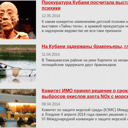
Прокуратура Кубани посчитала выст
психики
12.05.2014
К каким конкретно изменениям детской психики
выставки «Тайны тела», в краевой прокуратуре 
в надзорном ведомстве ее все-таки признали.
На Кубани задержаны браконьеры, 
11.04.2014
В Тимашевском районе на реке Кирпили за неза
полицейские задержали двух браконьеров.
Комитет ИМО принял решение о срока
выбросов окислов азота NOx с морс
09.04.2014
Комитет по защите морской среды (КЗМС) Между
в Лондоне 4 апреля 2014 года принял решение о
VI Международной конвенции о защите морской 