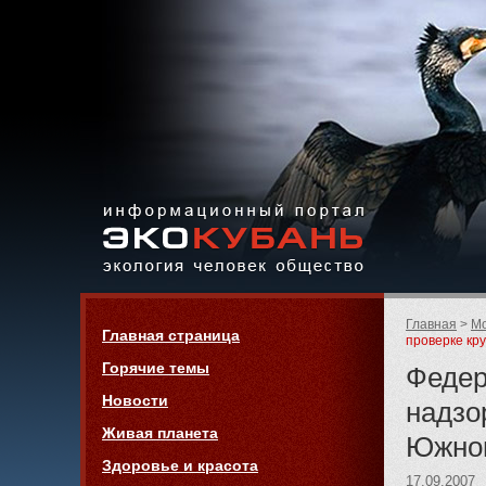
Экология,
человек,
общество
Информационный портал
Страницы:
«ЭКО-КУБАНЬ»
Родительск
Главная
Мо
Навигация
Главная страница
страницы:
проверке кр
Горячие темы
Федер
Новости
надзо
Живая планета
Южног
Здоровье и красота
17.09.2007