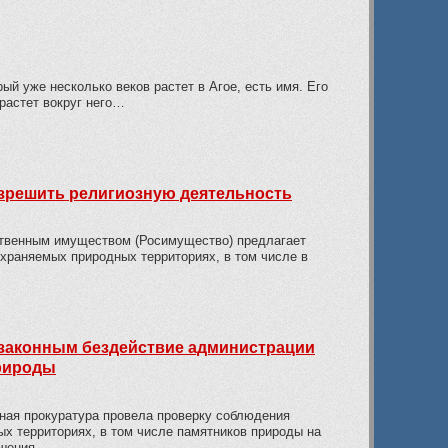
рый уже несколько веков растет в Агое, есть имя. Его
 растет вокруг него…
азрешить религиозную деятельность
ственным имуществом (Росимущество) предлагает
храняемых природных территориях, в том числе в
езаконным бездействие администрации
природы
ная прокуратура провела проверку соблюдения
х территориях, в том числе памятников природы на
шения.