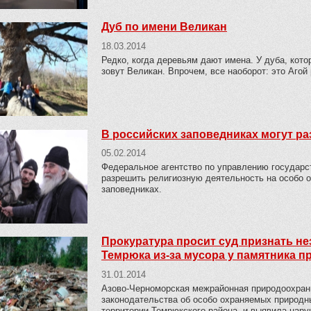
Дуб по имени Великан
18.03.2014
Редко, когда деревьям дают имена. У дуба, кото
зовут Великан. Впрочем, все наоборот: это Агой
В российских заповедниках могут р
05.02.2014
Федеральное агентство по управлению государ
разрешить религиозную деятельность на особо о
заповедниках.
Прокуратура просит суд признать н
Темрюка из-за мусора у памятника 
31.01.2014
Азово-Черноморская межрайонная природоохран
законодательства об особо охраняемых природны
территории Темрюкского района, и выявила нару