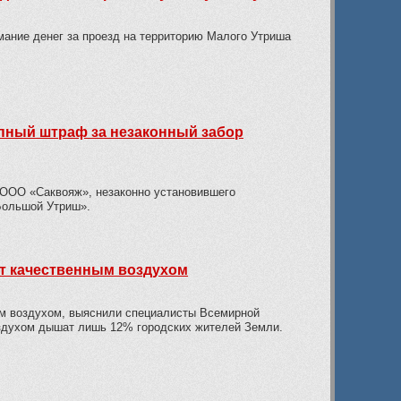
мание денег за проезд на территорию Малого Утриша
пный штраф за незаконный забор
 ООО «Саквояж», незаконно установившего
«Большой Утриш».
т качественным воздухом
м воздухом, выяснили специалисты Всемирной
оздухом дышат лишь 12% городских жителей Земли.