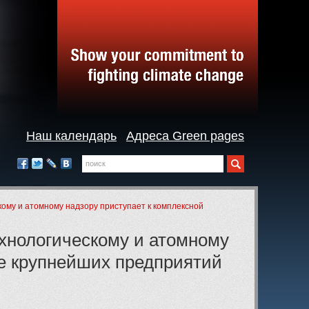
Наш календарь
Адреса Green pages
Поиск
Мы
в
Facebook
Twitter
LiveJournal
Вконтакте
социальных
сетях:
кому и атомному надзору приступает к комплексной
ехнологическому и атомному
ке крупнейших предприятий