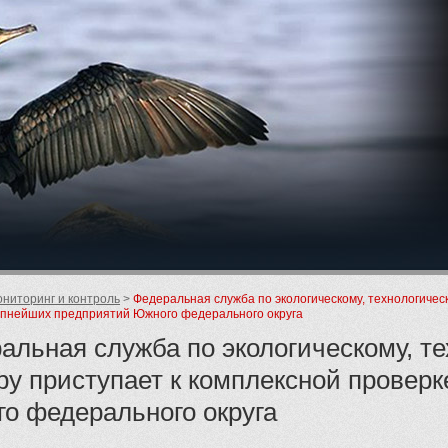
ие
ниторинг и контроль
Федеральная служба по экологическому, технологичес
упнейших предприятий Южного федерального округа
альная служба по экологическому, т
ру приступает к комплексной провер
о федерального округа