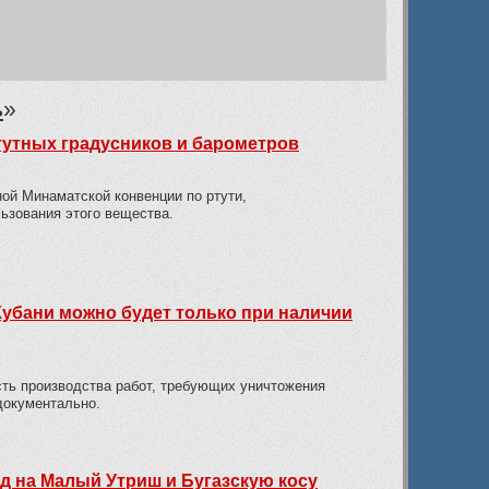
ь
»
тутных градусников и барометров
ой Минаматской конвенции по ртути,
ьзования этого вещества.
Кубани можно будет только при наличии
сть производства работ, требующих уничтожения
документально.
зд на Малый Утриш и Бугазскую косу