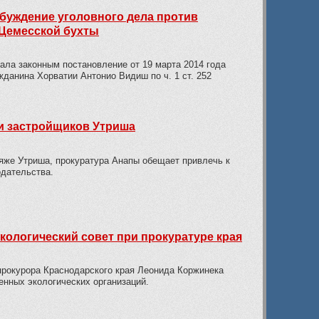
буждение уголовного дела против
 Цемесской бухты
ала законным постановление от 19 марта 2014 года
жданина Хорватии Антонио Видиш по ч. 1 ст. 252
ти застройщиков Утриша
яже Утриша, прокуратура Анапы обещает привлечь к
одательства.
кологический совет при прокуратуре края
прокурора Краснодарского края Леонида Коржинека
енных экологических организаций.