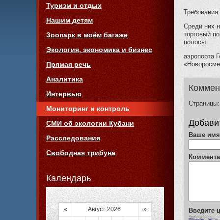
Туризм и отдых
Требования 
Нашим детям
Среди них н
торговый по
Зоопарк в моём багаже
полосы
Экология, экономика и бизнес
аэропорта 
«Новоросмет
Прямая речь
Аналитика
Коммен
Интервью
Страницы:
Мониторинг и контроль
Добави
СМИ об экологии Кубани
Ваше им
Расследования
Свободная трибуна
Коммент
Календарь
«
Август 2026
»
Введите