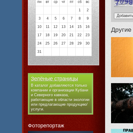
пн
вт
ср
чт
пт
сб
вс
1
2
3
4
5
6
7
8
9
10
11
12
13
14
15
16
Другие
17
18
19
20
21
22
23
24
25
26
27
28
29
30
31
Зелёные страницы
В каталог добавляются только
компании и организации Кубани
и Северного кавказа,
работающие в области экологии
или предлагающие продукцию/
услуги.
Фоторепортаж