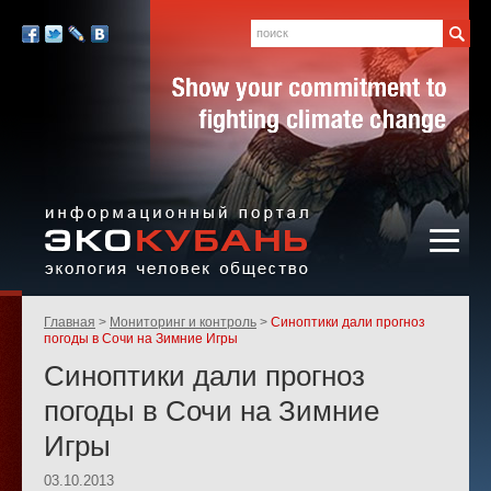
Экология,
человек,
Поиск
Мы
общество
в
Facebook
Twitter
LiveJournal
Вконтакте
социальных
сетях:
Информационный портал
Родительские
Главная
Мониторинг и контроль
Синоптики дали прогноз
«ЭКО-КУБАНЬ»
страницы:
погоды в Сочи на Зимние Игры
Синоптики дали прогноз
погоды в Сочи на Зимние
Игры
03.10.2013