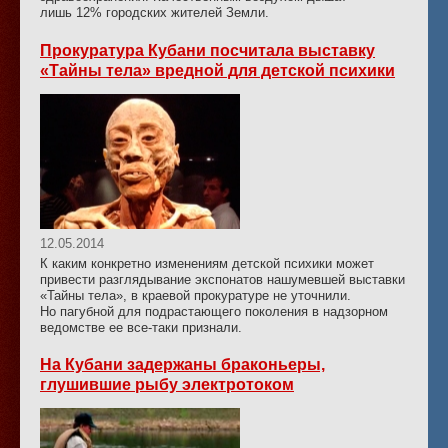
лишь 12% городских жителей Земли.
Прокуратура Кубани посчитала выставку
«Тайны тела» вредной для детской психики
12.05.2014
К каким конкретно изменениям детской психики может
привести разглядывание экспонатов нашумевшей выставки
«Тайны тела», в краевой прокуратуре не уточнили.
Но пагубной для подрастающего поколения в надзорном
ведомстве ее все-таки признали.
На Кубани задержаны браконьеры,
глушившие рыбу электротоком