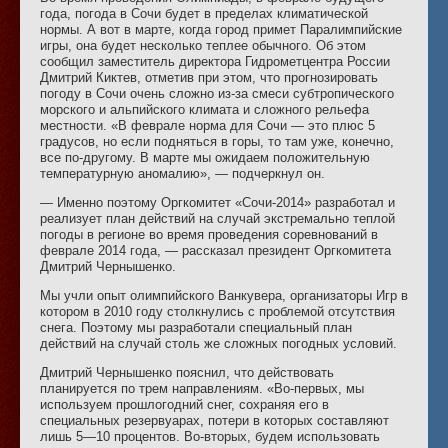
года, погода в Сочи будет в пределах климатической
нормы. А вот в марте, когда город примет Паралимпийские
игры, она будет несколько теплее обычного. Об этом
сообщил заместитель директора Гидрометцентра России
Дмитрий Киктев, отметив при этом, что прогнозировать
погоду в Сочи очень сложно из-за смеси субтропического
морского и альпийского климата и сложного рельефа
местности. «В феврале норма для Сочи — это плюс 5
градусов, но если подняться в горы, то там уже, конечно,
все по-другому. В марте мы ожидаем положительную
температурную аномалию», — подчеркнул он.
— Именно поэтому Оргкомитет «Сочи-2014» разработал и
реализует план действий на случай экстремально теплой
погоды в регионе во время проведения соревнований в
феврале 2014 года, — рассказал президент Оргкомитета
Дмитрий Чернышенко.
Мы учли опыт олимпийского Ванкувера, организаторы Игр в
котором в 2010 году столкнулись с проблемой отсутствия
снега. Поэтому мы разработали специальный план
действий на случай столь же сложных погодных условий.
Дмитрий Чернышенко пояснил, что действовать
планируется по трем направлениям. «Во-первых, мы
используем прошлогодний снег, сохраняя его в
специальных резервуарах, потери в которых составляют
лишь 5—10 процентов. Во-вторых, будем использовать