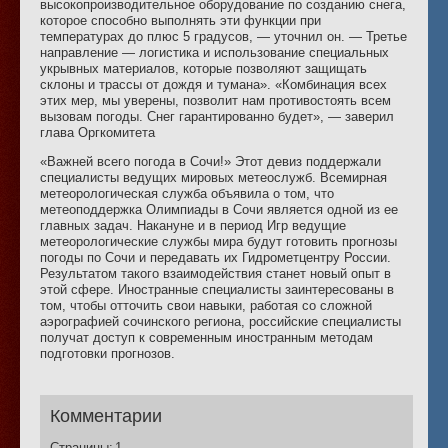
высокопроизводительное оборудование по созданию снега,
которое способно выполнять эти функции при
температурах до плюс 5 градусов, — уточнил он. — Третье
направление — логистика и использование специальных
укрывных материалов, которые позволяют защищать
склоны и трассы от дождя и тумана». «Комбинация всех
этих мер, мы уверены, позволит нам противостоять всем
вызовам погоды. Снег гарантированно будет», — заверил
глава Оргкомитета
«Важней всего погода в Сочи!» Этот девиз поддержали
специалисты ведущих мировых метеослужб. Всемирная
метеорологическая служба объявила о том, что
метеоподдержка Олимпиады в Сочи является одной из ее
главных задач. Накануне и в период Игр ведущие
метеорологические службы мира будут готовить прогнозы
погоды по Сочи и передавать их Гидрометцентру России.
Результатом такого взаимодействия станет новый опыт в
этой сфере. Иностранные специалисты заинтересованы в
том, чтобы отточить свои навыки, работая со сложной
аэрографией сочинского региона, российские специалисты
получат доступ к современным иностранным методам
подготовки прогнозов.
Комментарии
Страницы:
1