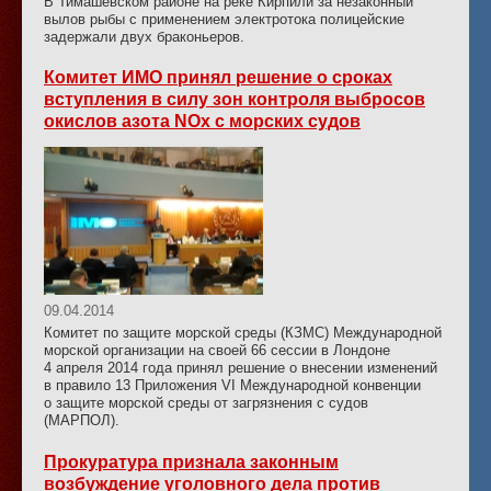
В Тимашевском районе на реке Кирпили за незаконный
вылов рыбы с применением электротока полицейские
задержали двух браконьеров.
Комитет ИМО принял решение о сроках
вступления в силу зон контроля выбросов
окислов азота NOx с морских судов
09.04.2014
Комитет по защите морской среды (КЗМС) Международной
морской организации на своей 66 сессии в Лондоне
4 апреля 2014 года принял решение о внесении изменений
в правило 13 Приложения VI Международной конвенции
о защите морской среды от загрязнения с судов
(МАРПОЛ).
Прокуратура признала законным
возбуждение уголовного дела против