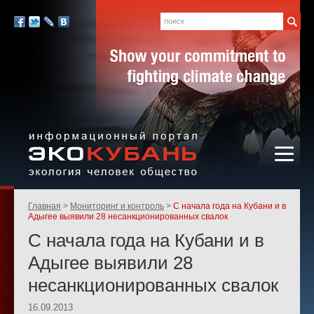
Экология,
человек,
Поиск
Мы
общество
в
Facebook
Twitter
LiveJournal
Вконтакте
социальных
сетях:
Информационный портал
Родительские
Главная
Мониторинг и контроль
С начала года на Кубани и в
«ЭКО-КУБАНЬ»
страницы:
Адыгее выявили 28 несанкционированных свалок
С начала года на Кубани и в
Адыгее выявили 28
несанкционированных свалок
16.09.2013