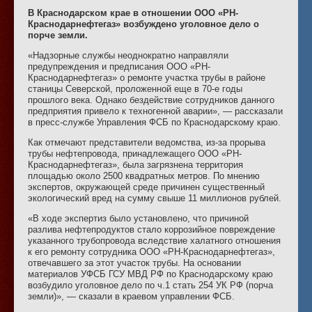
В Краснодарском крае в отношении ООО «РН-
Краснодарнефтегаз» возбуждено уголовное дело о
порче земли.
«Надзорные службы неоднократно направляли
предупреждения и предписания ООО «РН-
Краснодарнефтегаз» о ремонте участка трубы в районе
станицы Северской, проложенной еще в 70-е годы
прошлого века. Однако бездействие сотрудников данного
предприятия привело к техногенной аварии», — рассказали
в пресс-службе Управления ФСБ по Краснодарскому краю.
Как отмечают представители ведомства, из-за прорыва
трубы нефтепровода, принадлежащего ООО «РН-
Краснодарнефтегаз», была загрязнена территория
площадью около 2500 квадратных метров. По мнению
экспертов, окружающей среде причинен существенный
экологический вред на сумму свыше 11 миллионов рублей.
«В ходе экспертиз было установлено, что причиной
разлива нефтепродуктов стало коррозийное повреждение
указанного трубопровода вследствие халатного отношения
к его ремонту сотрудника ООО «РН-Краснодарнефтегаз»,
отвечавшего за этот участок трубы. На основании
материалов УФСБ ГСУ МВД РФ по Краснодарскому краю
возбудило уголовное дело по ч.1 стать 254 УК РФ (порча
земли)», — сказали в краевом управлении ФСБ.