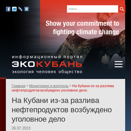
Экология,
человек,
Поиск
Мы
общество
в
Facebook
Twitter
LiveJournal
Вконтакте
социальных
сетях:
Информационный портал
Родительские
Главная
Мониторинг и контроль
На Кубани из-за разлива
«ЭКО-КУБАНЬ»
страницы:
нефтепродуктов возбуждено уголовное дело
На Кубани из-за разлива
нефтепродуктов возбуждено
уголовное дело
26.07.2013