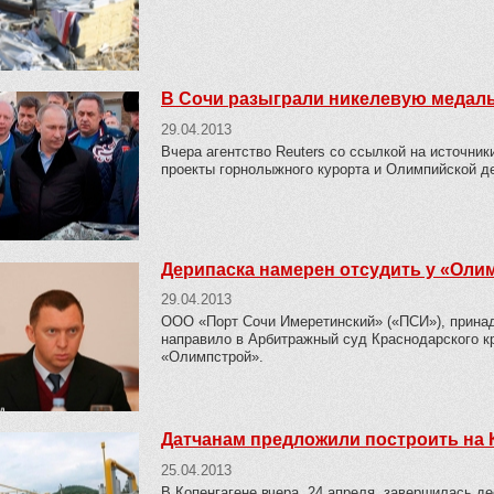
В Сочи разыграли никелевую медал
29.04.2013
Вчера агентство Reuters со ссылкой на источни
проекты горнолыжного курорта и Олимпийской д
Дерипаска намерен отсудить у «Оли
29.04.2013
ООО «Порт Сочи Имеретинский» («ПСИ»), прина
направило в Арбитражный суд Краснодарского кр
«Олимпстрой».
Датчанам предложили построить на 
25.04.2013
В Копенгагене вчера, 24 апреля, завершилась де