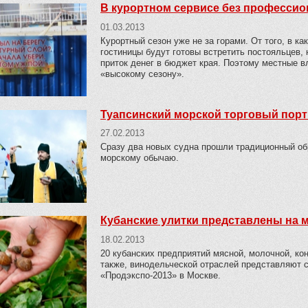
В курортном сервисе без профессио
01.03.2013
Курортный сезон уже не за горами. От того, в к
гостиницы будут готовы встретить постояльцев,
приток денег в бюджет края. Поэтому местные в
«высокому сезону».
Туапсинский морской торговый порт
27.02.2013
Сразу два новых судна прошли традиционный об
морскому обычаю.
Кубанские улитки представлены на 
18.02.2013
20 кубанских предприятий мясной, молочной, кон
также, винодельческой отраслей представляют
«Продэкспо-2013» в Москве.