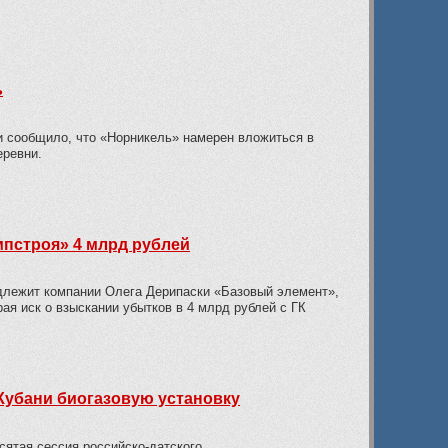
ь
ки сообщило, что «Норникель» намерен вложиться в
еревни.
мпстроя» 4 млрд рублей
длежит компании Олега Дерипаски «Базовый элемент»,
ая иск о взыскании убытков в 4 млрд рублей с ГК
Кубани биогазовую установку
сятая сессия российско-датского