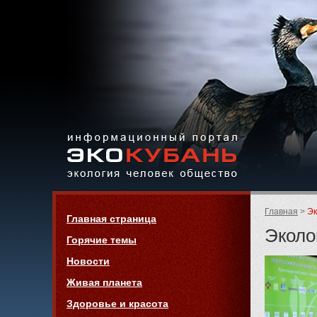
Экология,
человек,
общество
Информационный портал
Страницы:
«ЭКО-КУБАНЬ»
Родительск
Главная
Эк
Навигация
Главная страница
страницы:
Эколо
Горячие темы
Новости
Живая планета
Здоровье и красота