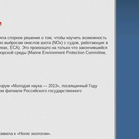
и
яла спорное решение о том, чтобы изучить возможность
по выбросам окислов азота (NOx) с судов, работающих в
areas, ECA). Это произошло на только что закончившейся
орской среды (Marine Environment Protection Committee,
рум «Молодая наука — 2013», посвященный Году
ом филиале Российского государственного
ривела к «Нолю экологии».