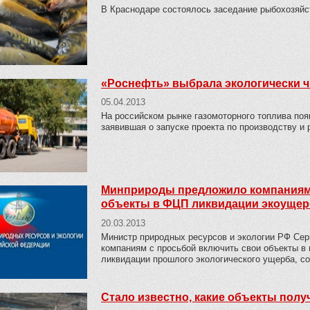
В Краснодаре состоялось заседание рыбохозяйс
«Роснефть» выбрала экологически 
05.04.2013
На российском рынке газомоторного топлива поя
заявившая о запуске проекта по производству и 
Минприроды предложило компаниям 
объекты в ФЦП ликвидации экоущер
20.03.2013
Министр природных ресурсов и экологии РФ Сер
компаниям с просьбой включить свои объекты в
ликвидации прошлого экологического ущерба, с
Стало известно, какие объекты полу