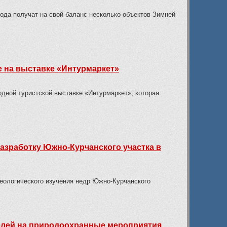
года получат на свой баланс несколько объектов Зимней
е на выставке «Интурмаркет»
дной туристской выставке «Интурмаркет», которая
азработку Южно-Курчанского участка в
еологического изучения недр Южно-Курчанского
ублей на природоохранные мероприятия