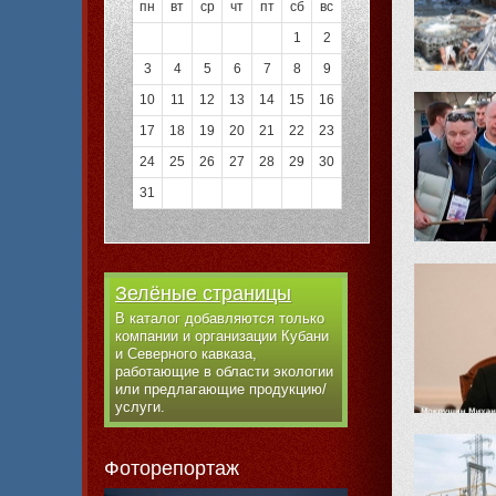
пн
вт
ср
чт
пт
сб
вс
1
2
3
4
5
6
7
8
9
10
11
12
13
14
15
16
17
18
19
20
21
22
23
24
25
26
27
28
29
30
31
Зелёные страницы
В каталог добавляются только
компании и организации Кубани
и Северного кавказа,
работающие в области экологии
или предлагающие продукцию/
услуги.
Фоторепортаж