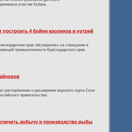
ринимала участие Кубань.
 построить 4 бойни кроликов и нутрий
раснодарском крае обсуждались на совещании в
ывающей промышленности Краснодарского края.
лайнеров
л распоряжение о расширении морского порта Сочи
оссийского правительства.
величить добычу и производство рыбы