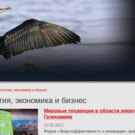
ие
ология, экономика и бизнес
гия, экономика и бизнес
Мировые тенденции в области энерг
Геленджике
23.05.2013
Форум «Энергоэффективность и инновации» пройд