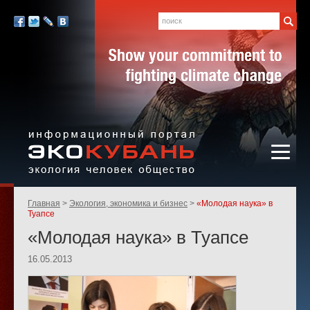
Экология,
человек,
Поиск
Мы
общество
в
Facebook
Twitter
LiveJournal
Вконтакте
социальных
сетях:
Информационный портал
Родительские
Главная
Экология, экономика и бизнес
«Молодая наука» в
«ЭКО-КУБАНЬ»
страницы:
Туапсе
«Молодая наука» в Туапсе
16.05.2013