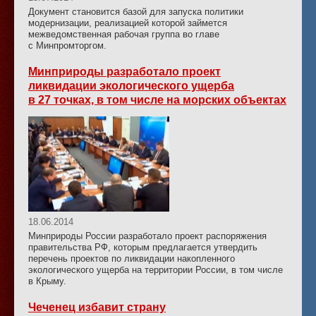
Документ становится базой для запуска политики
модернизации, реализацией которой займется
межведомственная рабочая группа во главе
с Минпромторгом.
Минприроды разработало проект
ликвидации экологического ущерба
в 27 точках, в том числе на морских объектах
18.06.2014
Минприроды России разработало проект распоряжения
правительства РФ, которым предлагается утвердить
перечень проектов по ликвидации накопленного
экологического ущерба на территории России, в том числе
в Крыму.
Чеченец избавит страну