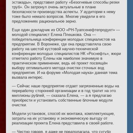
эстакады», представил работу «Безогневые способы резки
труб». Он затронул очень актуальные в плане
безопасности производства аспекты. У аудитории к нему
тоже было немало вопросов. Многие увидели в его
предложениях рациональное зерно.
Еще один докладчик из ООО «РН-Туапсенефтепродукт» —
молодой специалист Елена Плешкова. Она —
победительница конференции молодых специалистов на
предприятии. В Воронеже, где она представляла свою
работу на шестой кустовой научно-технической
конференции молодых специалистов НК «Роснефть», жюри
отметило работу Елены как наиболее значимую в
практическом применении, ведь её проект посвящён
выбору оптимального метода очистки сточных вод
предприятия. И на форуме «Молодая наука» данная тема
вызвала интерес.
— Сейчас наше предприятие отдает загрязненные воды на
переработку сторонней организации и в год тратит на это
миллионы рублей, — сказала Елена, — а я предлагаю
приобрести и установить собственные блочные модули
очистки.
Модели установок, способ их монтажа, комплектующие,
затраты на их установку и экономическую выгоду от
реализации проекта Елена представила в своей работе.
— Честно говоря, я даже не предполагала, что сугубо