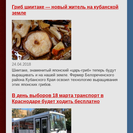
Гриб шиитаке — новый житель на кубанской
земле
24.04.2018
Шиитаке, знаменитый японский «царь-гриб» теперь будут
выращивать и на нашей земле. Фермер Белореченского
района Кубанского Края освоил технологию выращивания
этих японских грибов.
В день выборов 18 марта транспорт в
Краснодаре будет ходить бесплатно