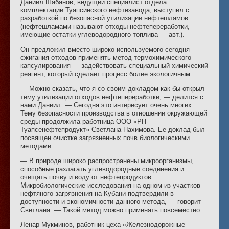
Даниил Шабанов, ведущий специалист отдела
комплектации Туапсинского нефтезавода, выступил с
разработкой по безопасной утилизации нефтешламов
(нефтешламами называют отходы нефтепереработки,
имеющие остатки углеводородного топлива — авт.).
Он предложил вместо широко используемого сегодня
сжигания отходов применять метод термохимического
капсулирования — задействовать специальный химический
реагент, который сделает процесс более экологичным.
— Можно сказать, что я со своим докладом как бы открыл
тему утилизации отходов нефтепереработки, — делится с
нами Даниил. — Сегодня это интересует очень многих.
Тему безопасности производства в отношении окружающей
среды продолжила работница ООО «РН-
Туапсенефтепродукт» Светлана Нахимова. Ее доклад был
посвящен очистке загрязненных почв биологическими
методами.
— В природе широко распространены микроорганизмы,
способные разлагать углеводородные соединения и
очищать почву и воду от нефтепродуктов.
Микробиологические исследования на одном из участков
нефтяного загрязнения на Кубани подтвердили в
доступности и экономичности данного метода, — говорит
Светлана. — Такой метод можно применять повсеместно.
Ленар Мукминов, работник цеха «Железнодорожные