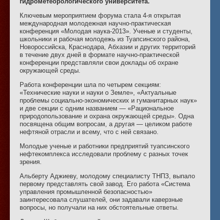
гидрометеорологического университета.
Ключевым мероприятием форума стала 4-я открытая
международная молодежная научно-практическая
конференция «Молодая наука-2013». Ученые и студенты,
школьники и рабочая молодежь из Туапсинского района,
Новороссийска, Краснодара, Абхазии и других территорий
в течение двух дней в формате научно-практической
конференции представляли свои доклады об охране
окружающей среды.
Работа конференции шла по четырем секциям:
«Технические науки и науки о Земле», «Актуальные
проблемы социально-экономических и гуманитарных наук»
и две секции с одним названием — «Рациональное
природопользование и охрана окружающей среды». Одна
посвящена общим вопросам, а другая — целиком работе
нефтяной отрасли и всему, что с ней связано.
Молодые ученые и работники предприятий туапсинского
нефтекомплекса исследовали проблему с разных точек
зрения.
Альберту Аджиеву, молодому специалисту ТНПЗ, выпало
первому представлять свой завод. Его работа «Система
управления промышленной безопасностью»
заинтересовала слушателей, они задавали каверзные
вопросы, но получали на них обстоятельные ответы.